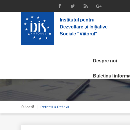
Institutul pentru
Dezvoltare şi Inițiative
Sociale "Viitorul
"
Despre noi
Reflecții & Reflexii
Buletinul informat
Acasă
Reflecții & Reflexii