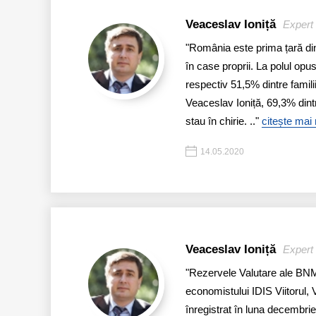
Veaceslav Ioniță
Expert 
"România este prima țară din
în case proprii. La polul opu
respectiv 51,5% dintre famili
Veaceslav Ioniță, 69,3% dintre
stau în chirie. .."
citește mai
14.05.2020
Veaceslav Ioniță
Expert 
"Rezervele Valutare ale BNM
economistului IDIS Viitorul, 
înregistrat în luna decembri