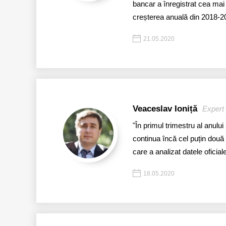
bancar a înregistrat cea mai 
creșterea anuală din 2018-20
21.05.2020
Veaceslav Ioniță
Expert 
"În primul trimestru al anulu
continua încă cel puțin două 
care a analizat datele oficiale
18.05.2020