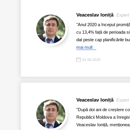
Veaceslav Ioniță
Expert 
"Anul 2020 a început promițăt
cu 13,4% față de perioada si
dat peste cap planificările b
mai mult
01.06.2020
Veaceslav Ioniță
Expert 
"După doi ani de creștere con
Republicii Moldova a înregist
Veaceslav Ioniță, menționează