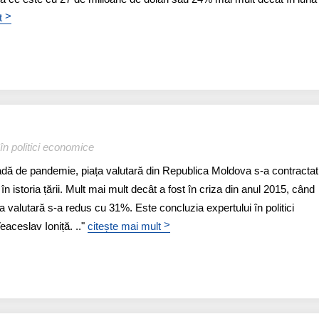
>
t
în politici economice
rioadă de pandemie, piața valutară din Republica Moldova s-a contracta
istoria țării. Mult mai mult decât a fost în criza din anul 2015, când
ța valutară s-a redus cu 31%. Este concluzia expertului în politici
>
eaceslav Ioniță. .."
citește mai mult