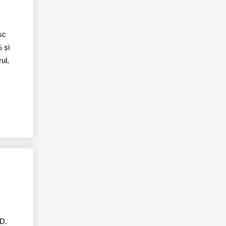
sc
% și
ul,
SD.