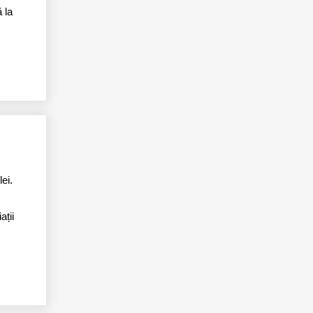
 la
ei.
ații