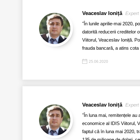
Veaceslav Ioniță
Expert 
"În lunile aprilie-mai 2020, p
datorită reducerii creditelor 
Viitorul, Veaceslav Ioniță. Po
frauda bancară, a atins cota
25.06.2020
Veaceslav Ioniță
Expert 
"În luna mai, remitențele au at
economice al IDIS Viitorul, V
faptul că în luna mai 2020, t
135 de milioane de dolari, c