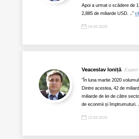
Apoi a urmat o scădere de 1
2,885 de miliarde USD. .."
ci
04.05.2020
Veaceslav Ioniță
Expert 
"În luna martie 2020 volumul
Dintre acestea, 42 de miliarde
miliarde de lei de către sect
de econmii și împtrumuturi. 
22.04.2020