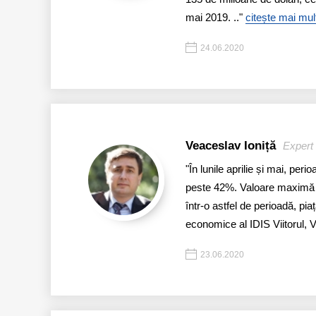
mai 2019. .."
citește mai mul
24.06.2020
Veaceslav Ioniță
Expert 
"În lunile aprilie și mai, pe
peste 42%. Valoare maximă în 
într-o astfel de perioadă, pia
economice al IDIS Viitorul, V
23.06.2020