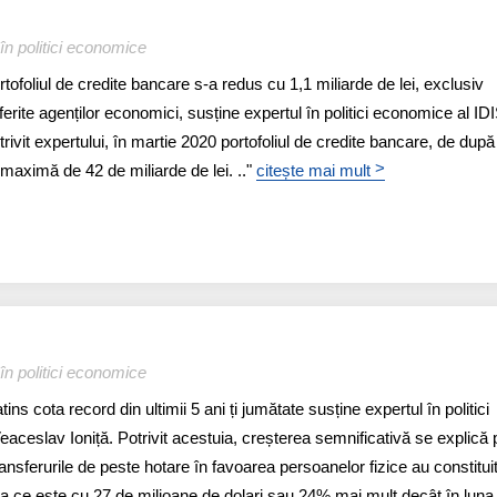
în politici economice
ortofoliul de credite bancare s-a redus cu 1,1 miliarde de lei, exclusiv
oferite agenților economici, susține expertul în politici economice al ID
trivit expertului, în martie 2020 portofoliul de credite bancare, de după
>
 maximă de 42 de miliarde de lei. .."
citește mai mult
în politici economice
ins cota record din ultimii 5 ani ți jumătate susține expertul în politici
eaceslav Ioniță. Potrivit acestuia, creșterea semnificativă se explică 
ransferurile de peste hotare în favoarea persoanelor fizice au constitui
ea ce este cu 27 de milioane de dolari sau 24% mai mult decât în luna