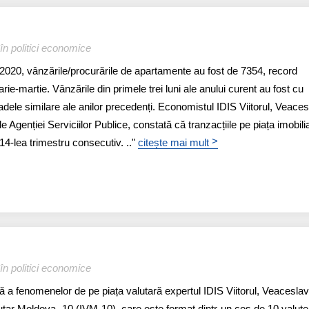
în politici economice
i 2020, vânzările/procurările de apartamente au fost de 7354, record
rie-martie. Vânzările din primele trei luni ale anului curent au fost cu
dele similare ale anilor precedenți. Economistul IDIS Viitorul, Veaces
ele Agenției Serviciilor Publice, constată că tranzacțiile pe piața imobili
>
14-lea trimestru consecutiv. .."
citește mai mult
în politici economice
ă a fenomenelor de pe piața valutară expertul IDIS Viitorul, Veaceslav
alutar Moldova -10 (IVM-10), care este format dintr-un coș de 10 valute