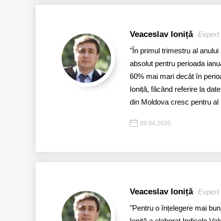
Veaceslav Ioniță
Expert 
"În primul trimestru al anulu
absolut pentru perioada ianua
60% mai mari decât în perioa
Ioniță, făcând referire la dat
din Moldova cresc pentru al 
09.04.2020
Veaceslav Ioniță
Expert 
"Pentru o înțelegere mai bun
Ioniță a elaborat Indicele V