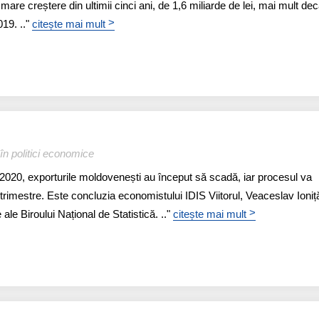
mare creștere din ultimii cinci ani, de 1,6 miliarde de lei, mai mult dec
>
19. .."
citește mai mult
în politici economice
i 2020, exporturile moldovenești au început să scadă, iar procesul va
trimestre. Este concluzia economistului IDIS Viitorul, Veaceslav Ioniț
>
 ale Biroului Național de Statistică. .."
citește mai mult