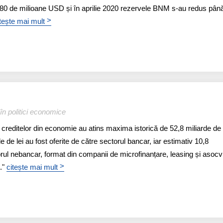
80 de milioane USD și în aprilie 2020 rezervele BNM s-au redus până
>
tește mai mult
în politici economice
 creditelor din economie au atins maxima istorică de 52,8 miliarde de l
 de lei au fost oferite de către sectorul bancar, iar estimativ 10,8
orul nebancar, format din companii de microfinanțare, leasing și asocvi
>
.."
citește mai mult