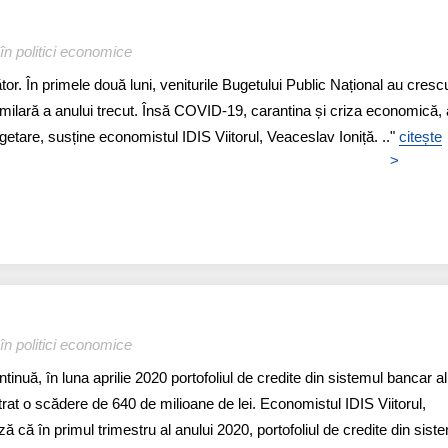
în politici economice
or. În primele două luni, veniturile Bugetului Public Național au cresc
milară a anului trecut. Însă COVID-19, carantina și criza economică, 
ugetare, susține economistul IDIS Viitorul, Veaceslav Ioniță. .."
citește
>
în politici economice
tinuă, în luna aprilie 2020 portofoliul de credite din sistemul bancar al
rat o scădere de 640 de milioane de lei. Economistul IDIS Viitorul,
 că în primul trimestru al anului 2020, portofoliul de credite din sist