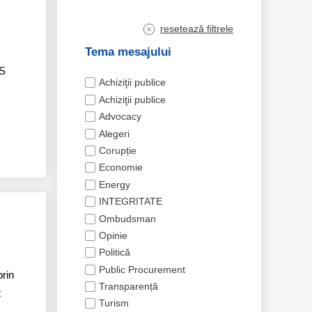
resetează filtrele
Tema mesajului
IS
Achiziţii publice
Achiziţii publice
Advocacy
Alegeri
Corupție
Economie
Energy
INTEGRITATE
Ombudsman
Opinie
Politică
Public Procurement
prin
Transparență
t
Turism