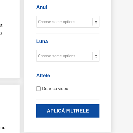
Anul
ut
a
Luna
Altele
Doar cu video
APLICĂ FILTRELE
emul