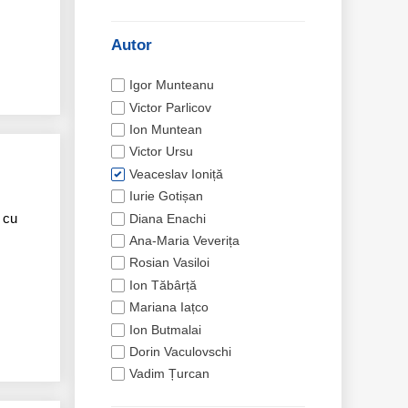
Autor
Igor Munteanu
Victor Parlicov
Ion Muntean
Victor Ursu
Veaceslav Ioniță
Iurie Gotișan
t cu
Diana Enachi
Ana-Maria Veverița
Rosian Vasiloi
Ion Tăbârță
Mariana Iațco
Ion Butmalai
Dorin Vaculovschi
Vadim Țurcan