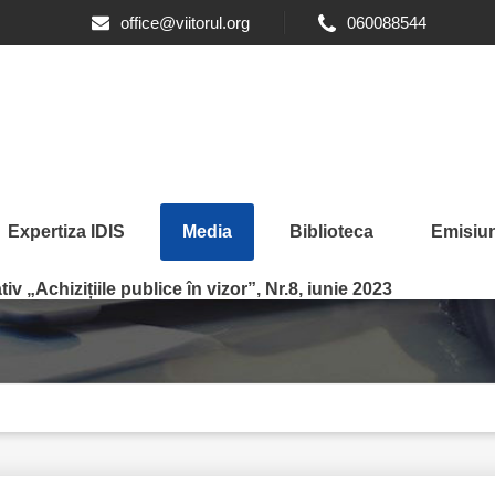
office@viitorul.org
060088544
Expertiza IDIS
Media
Biblioteca
Emisiun
iv „Achizițiile publice în vizor”, Nr.8, iunie 2023