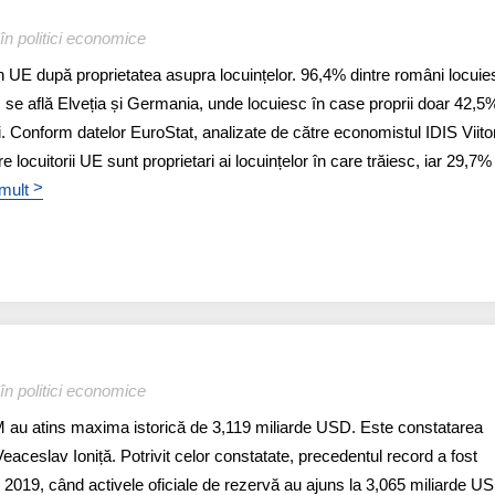
în politici economice
 UE după proprietatea asupra locuințelor. 96,4% dintre români locuie
s se află Elveția și Germania, unde locuiesc în case proprii doar 42,5
i. Conform datelor EuroStat, analizate de către economistul IDIS Viitor
 locuitorii UE sunt proprietari ai locuințelor în care trăiesc, iar 29,7%
>
 mult
în politici economice
 au atins maxima istorică de 3,119 miliarde USD. Este constatarea
Veaceslav Ioniță. Potrivit celor constatate, precedentul record a fost
e 2019, când activele oficiale de rezervă au ajuns la 3,065 miliarde U