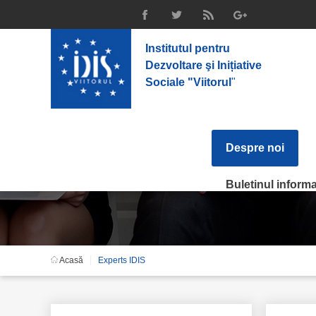
Institutul pentru
Dezvoltare şi Inițiative
Sociale "Viitorul
"
Despre noi
Echipa
Buletinul informat
Acasă
Experts IDIS