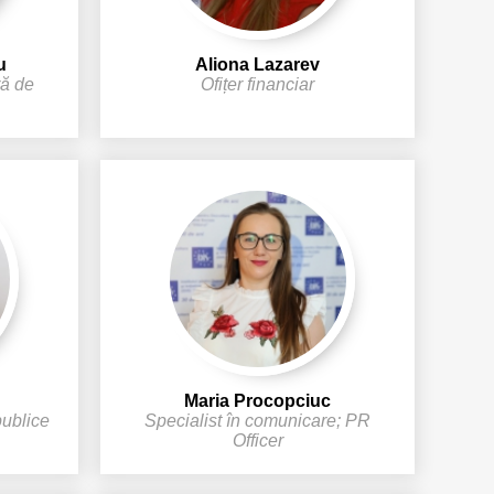
u
Aliona Lazarev
ră de
Ofițer financiar
Maria Procopciuc
publice
Specialist în comunicare; PR
Officer