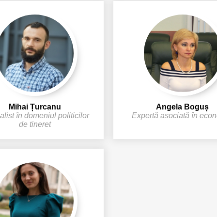
Mihai Țurcanu
Angela Boguș
list în domeniul politicilor
Expertă asociată în eco
de tineret