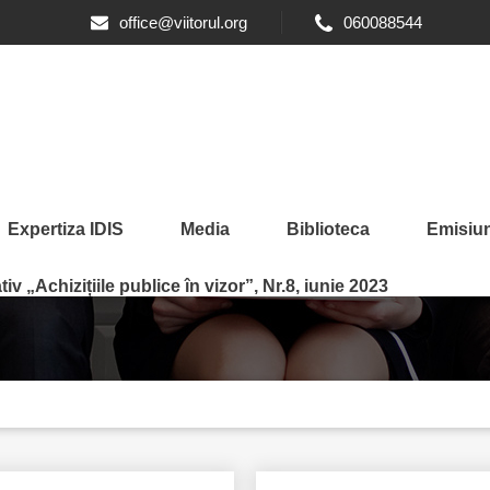
office@viitorul.org
060088544
Expertiza IDIS
Media
Biblioteca
Emisiun
iv „Achizițiile publice în vizor”, Nr.8, iunie 2023