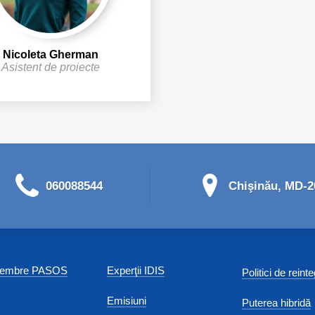
Nicoleta Gherman
Asistent de proiecte
060088544
Chişinău, MD-20
 membre PASOS
Experţii IDIS
Politici de reint
Emisiuni
Puterea hibridă