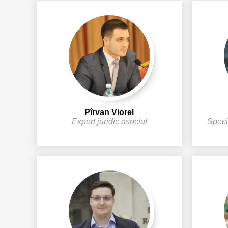
Pîrvan Viorel
Expert juridic asociat
Specia