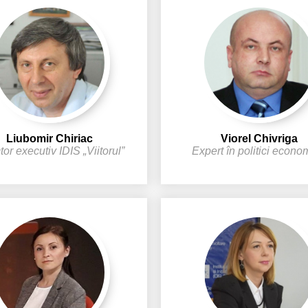
Liubomir Chiriac
Viorel Chivriga
tor executiv IDIS „Viitorul”
Expert în politici econo