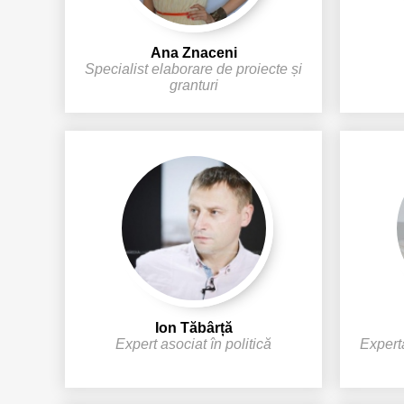
Ana Znaceni
Specialist elaborare de proiecte și
granturi
Ion Tăbârță
Expert asociat în politică
Expertă