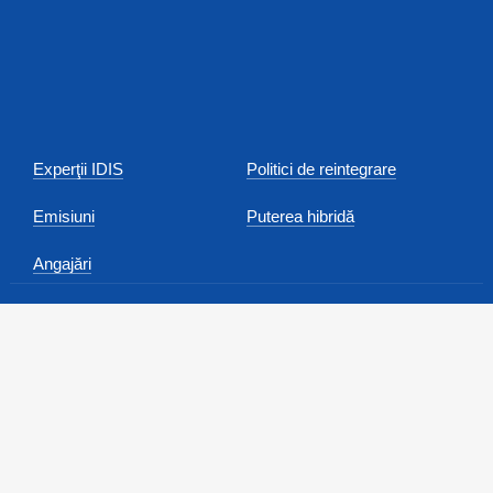
Experţii IDIS
Politici de reintegrare
Emisiuni
Puterea hibridă
Angajări
Anunțuri