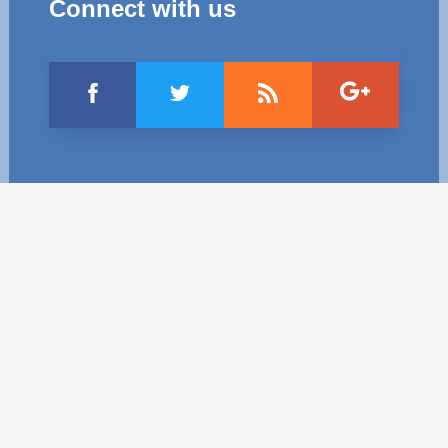
Connect with us
Politici regionale
Rapoarte
Bunele practici
Inițiative în derulare
Laborator sociometric
Inițiative desfășurate
Transparența guvernării locale
Manual de proceduri
People Watch
Note & poziții​
Proces democratic
Organigrama IDIS
Agenda Națională de Business
Anunțuri
Puterea hibridă
Consiliul consulativ internațional IDIS
15 minute de realism economic