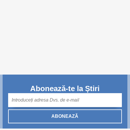
Trend Hunter
Buletin EU-STRAT
Aplică la BUNELE PRACTICI
Transparența întreprinderilor de stat
Cele mai bune și cele mai proaste politici locale din
Moldova
Democrația, independența și transparența instituțiilor
publice-cheie din Moldova
Abonează-te la Știri
Achiziții publice
Mail
Achizițiile publice în vizorul societății civile
ABONEAZĂ