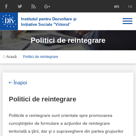
english
rom
Institutul pentru Dezvoltare şi
Inițiative Sociale "Viitorul
"
Politici de reintegrare
Despre noi
Profil
Expertiza IDIS
Acasă
Politici de reintegrare
Politici de reintegrare
Media
Recrutare
Biblioteca
Politici economice
Chairman's legacy
Înapoi
Emisiuni
Achizițiile publice în infografice
Acorduri semnate
Politici de reintegrare
Buletinul informativ „Achizițiile publice în vizor”,
Nr.8, iunie 2023
Integrare europeană
Echipa
Politicile e reintegrare sunt orientate spre promovarea
Politici sociale
Scrisori de mulțumire
cunoştinţelor de formulare a acţiunilor de reintegrare
teritorială a ţării, dar şi o supraveghere din partea grupurilor
Investigații în achizțiile publice
Media despre IDIS