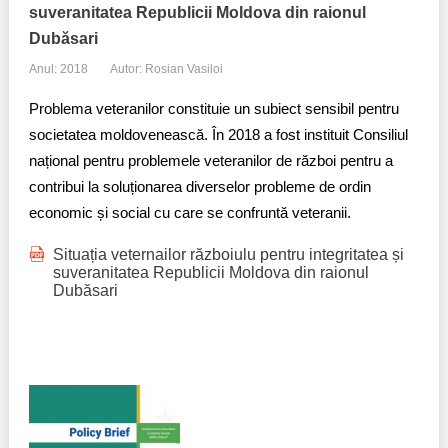
Trend Hunter
suveranitatea Republicii Moldova din raionul
Dubăsari
Buletin EU-STRAT
Anul: 2018
Autor: Rosian Vasiloi
Aplică la BUNELE PRACTICI
Problema veteranilor constituie un subiect sensibil pentru
societatea moldovenească. În 2018 a fost instituit Consiliul
Transparența întreprinderilor de stat
național pentru problemele veteranilor de război pentru a
Cele mai bune și cele mai proaste politici locale din
contribui la soluționarea diverselor probleme de ordin
Moldova
economic și social cu care se confruntă veteranii.
Democrația, independența și transparența instituțiilor
Situația veternailor războiulu pentru integritatea și
publice-cheie din Moldova
suveranitatea Republicii Moldova din raionul
Dubăsari
Achiziții publice
Achizițiile publice în vizorul societății civile