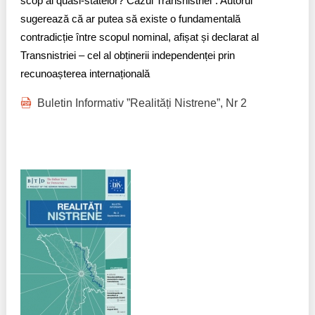
scop al quasi-statelor? Cazul Transnistriei”. Autorul
sugerează că ar putea să existe o fundamentală
contradicție între scopul nominal, afișat și declarat al
Transnistriei – cel al obținerii independenței prin
recunoașterea internațională
Buletin Informativ ”Realități Nistrene”, Nr 2