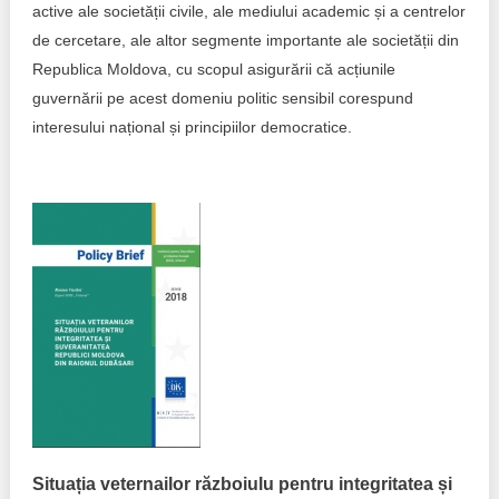
active ale societății civile, ale mediului academic și a centrelor
Politici regionale
de cercetare, ale altor segmente importante ale societății din
Rapoarte
Republica Moldova, cu scopul asigurării că acțiunile
Bunele practici
guvernării pe acest domeniu politic sensibil corespund
Inițiative în derulare
interesului național și principiilor democratice.
Laborator sociometric
Inițiative desfășurate
Transparența guvernării locale
Manual de proceduri
People Watch
Note & poziții​
Proces democratic
Organigrama IDIS
Agenda Națională de Business
Anunțuri
Puterea hibridă
Consiliul consulativ internațional IDIS
15 minute de realism economic
Situația veternailor războiulu pentru integritatea și