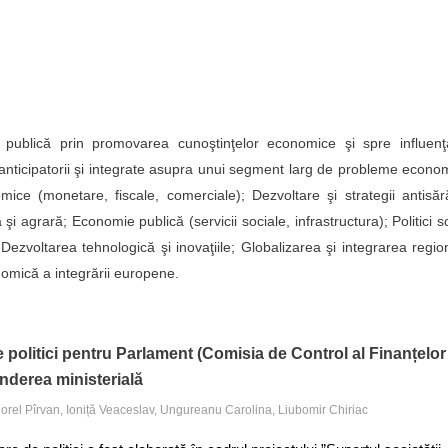
a publică prin promovarea cunoştinţelor economice şi spre influenţ
ri anticipatorii şi integrate asupra unui segment larg de probleme econo
ice (monetare, fiscale, comerciale); Dezvoltare şi strategii antisăr
şi agrară; Economie publică (servicii sociale, infrastructura); Politici s
 Dezvoltarea tehnologică şi inovaţiile; Globalizarea şi integrarea regio
conomică a integrării europene.
olitici pentru Parlament (Comisia de Control al Finanțelor
nderea ministerială
iorel Pîrvan, Ioniță Veaceslav, Ungureanu Carolina, Liubomir Chiriac