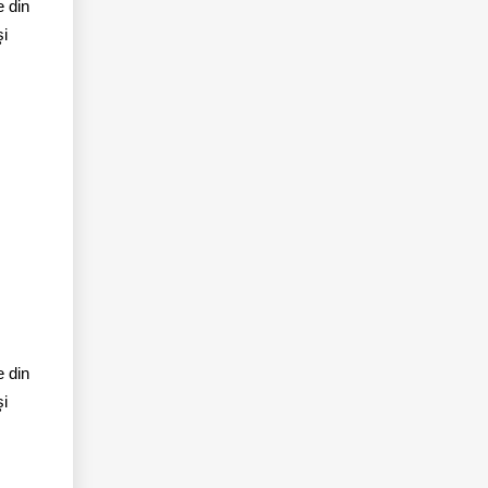
e din
şi
e din
şi