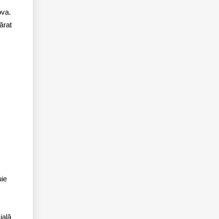
ova.
ărat
uie
ială