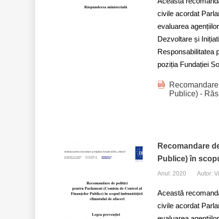
Această recomandare 
civile acordat Par
evaluarea agențiilo
Dezvoltare și Iniția
Responsabilitatea pe
poziția Fundației S
Recomandare de
Publice) - Răs
Recomandare de p
Publice) în scopu
Anul: 2020
Autor: V
Această recomandare 
civile acordat Par
evaluarea agențiilo