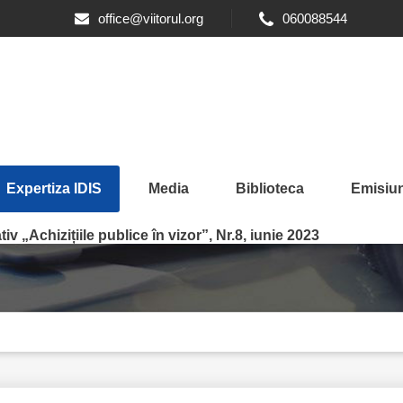
office@viitorul.org
060088544
Expertiza IDIS
Media
Biblioteca
Emisiun
iv „Achizițiile publice în vizor”, Nr.8, iunie 2023