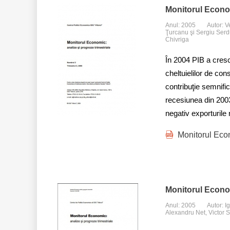
Monitorul Econo
Anul: 2005
Autor: V
Ţurcanu şi Sergiu Serdun
Chivriga
În 2004 PIB a cresc
cheltuielilor de co
contribuţie semnific
recesiunea din 2003
negativ exporturile 
Monitorul Eco
Monitorul Econo
Anul: 2005
Autor: I
Alexandru Net, Victor S