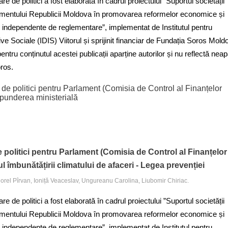
de politici a fost elaborată în cadrul proiectului ”Suportul societății
lamentului Republicii Moldova în promovarea reformelor economice și
r independente de reglementare”, implementat de Institutul pentru
tive Sociale (IDIS) Viitorul și sprijinit financiar de Fundația Soros Mold
ntru conținutul acestei publicații aparține autorilor și nu reflectă neap
oros.
 politici pentru Parlament (Comisia de Control al Finanțelor
punderea ministerială
olitici pentru Parlament (Comisia de Control al Finanțelor
l îmbunătățirii climatului de afaceri - Legea prevenției
iorel Pîrvan, Ioniță Veaceslav, Ungureanu Carolina, Liubomir Chiriac.
de politici a fost elaborată în cadrul proiectului ”Suportul societății
lamentului Republicii Moldova în promovarea reformelor economice și
r independente de reglementare”, implementat de Institutul pentru