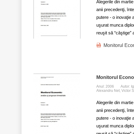
Alegerile din martie
anii precedenţi, înt
putere - o inovaţie 
uşurat munca diplom
reuşit să “câştige”
Monitorul Eco
Monitorul Econo
Anul: 2006
Autor: I
Alexandru Net, Victor S
Alegerile din martie
anii precedenţi, înt
putere - o inovaţie 
uşurat munca diplom
reuşit să “câştige”