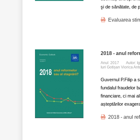
şi de sănătate, de 
Evaluarea sti
2018 - anul refor
Anul: 2017
Autor: I
Iuri Gotișan Viorica An
Guvernul P.Filip a s
fundalul fraudelor b
financiare, ci mai a
așteptărilor exager
2018 - anul re