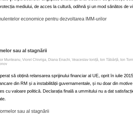
protecția mediului, de acces la cultură, odihnă şi un mod sănătos de vi
mulentelor economice pentru dezvoltarea IMM-urilor
melor sau al stagnării
gor Munteanu, Viorel Chivriga, Diana Enachi, Veaceslav Ioniță, Ion Tăbârță, Ion Tor
tonov
perat să obțină relansarea sprijinului financiar al UE, oprit în iulie 201
ancare din RM și a instabilității guvernamentale, și nu doar din motive
les cu valoare politică. Declarația finală a ummitului nu a dat satisfacți
ate.
formelor sau al stagnării