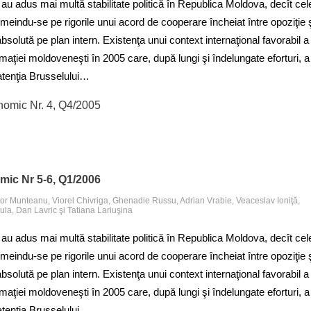
 au adus mai multă stabilitate politică în Republica Moldova, decît cel
emeindu-se pe rigorile unui acord de cooperare încheiat între opoziţie 
absolută pe plan intern. Existenţa unui context internaţional favorabil a
aţiei moldoveneşti în 2005 care, după lungi şi îndelungate eforturi, a
 atenţia Brusselului…
nomic Nr. 4, Q4/2005
mic Nr 5-6, Q1/2006
gor Munteanu, Viorel Chivriga, Ghenadie Russu, Adrian Vrabie, Veaceslav Ioniţă,
ula, Dan Lavric şi Tatiana Lariuşina
 au adus mai multă stabilitate politică în Republica Moldova, decît cel
emeindu-se pe rigorile unui acord de cooperare încheiat între opoziţie 
absolută pe plan intern. Existenţa unui context internaţional favorabil a
aţiei moldoveneşti în 2005 care, după lungi şi îndelungate eforturi, a
 atenţia Brusselului…