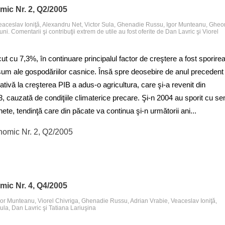
mic Nr. 2, Q2/2005
eaceslav Ioniţă, Alexandru Net, Victor Sula, Ghenadie Russu, Igor Munteanu, Ghe
i. Comentarii şi contribuţii extrem de utile au fost oferite de Dan Lavric şi Viorel
ut cu 7,3%, în continuare principalul factor de creştere a fost sporire
nsum ale gospodăriilor casnice. Însă spre deosebire de anul precedent
ativă la creşterea PIB a adus-o agricultura, care şi-a revenit din
, cauzată de condiţiile climaterice precare. Şi-n 2004 au sporit cu s
nete, tendinţă care din păcate va continua şi-n următorii ani.​..
nomic Nr. 2, Q2/2005
mic Nr. 4, Q4/2005
gor Munteanu, Viorel Chivriga, Ghenadie Russu, Adrian Vrabie, Veaceslav Ioniţă,
ula, Dan Lavric şi Tatiana Lariuşina