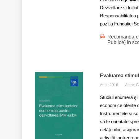
Dezvoltare și Iniția
Responsabilitatea pe
poziția Fundației S
Recomandare de
Publice) în sco
Evaluarea stimul
Anul: 2018
Autor: 
Studiul enumeră şi 
economice oferite 
Instrumentele şi sc
să fe orientate spre
cetățenilor, asigur
activități antrepren