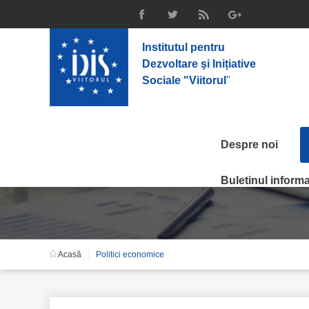
Institutul pentru
Dezvoltare şi Inițiative
Sociale "Viitorul
"
Despre noi
Politici economice
Buletinul informat
Acasă
Politici economice