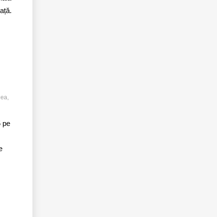
ață.
nea,
5 pe
e