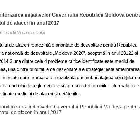
itorizarea inițiativelor Guvernului Republicii Moldova pentr
ul de afaceri în anul 2017
on Tăbârță Veaceslva Ioniță
ului de afaceri reprezintă o prioritate de dezvoltare pentru Republica
ia națională de dezvoltare „Moldova 2020”, adoptată în anul 20122 și
2014,3 una dintre cele 4 probleme critice identificate este mediul de
, una dintre prioritățile de dezvoltare ale strategiei este ameliorarea
 prioritate care urmează a fi rezolvată prin îmbunătățirea condițiilor de
area cadrului de reglementare și aplicarea tehnologiilor informaționale 
estinate mediului de afaceri și cetățenilor.
onitorizarea inițiativelor Guvernului Republicii Moldova pentru 
matul de afaceri în anul 2017