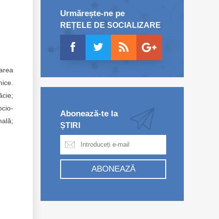
Urmărește-ne pe
REȚELE DE SOCIALIZARE
area
mice.
ăcie;
ocio-
Abonează-te la
nală;
ȘTIRI
ABONEAZĂ