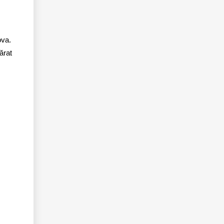
ova.
ărat