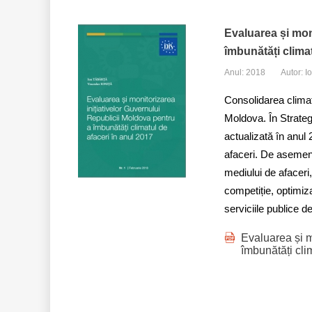
Evaluarea și mon
îmbunătăți climat
Anul: 2018
Autor: I
Consolidarea climat
Moldova. În Strateg
actualizată în anul 
afaceri. De asemenea
mediului de afaceri,
competiție, optimiz
serviciile publice d
Evaluarea și m
îmbunătăți cli