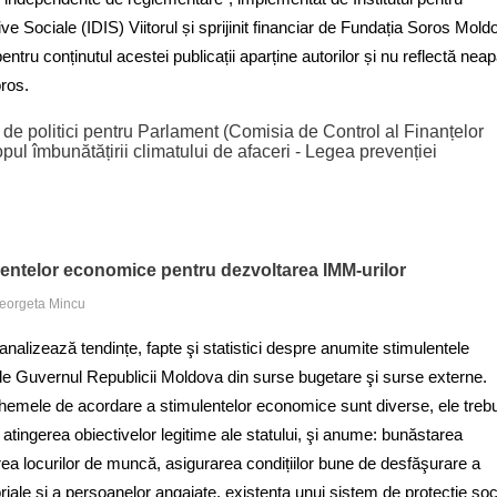
tive Sociale (IDIS) Viitorul și sprijinit financiar de Fundația Soros Mold
ntru conținutul acestei publicații aparține autorilor și nu reflectă neap
oros.
 politici pentru Parlament (Comisia de Control al Finanțelor
pul îmbunătățirii climatului de afaceri - Legea prevenției
entelor economice pentru dezvoltarea IMM-urilor
Georgeta Mincu
analizează tendințe, fapte şi statistici despre anumite stimulentele
de Guvernul Republicii Moldova din surse bugetare şi surse externe.
hemele de acordare a stimulentelor economice sunt diverse, ele treb
 atingerea obiectivelor legitime ale statului, şi anume: bunăstarea
area locurilor de muncă, asigurarea condițiilor bune de desfăşurare a
oriale şi a persoanelor angajate, existența unui sistem de protecție soc