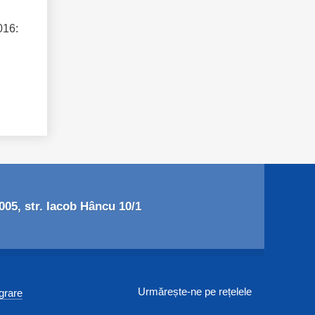
016:
05, str. Iacob Hâncu 10/1
Urmărește-ne pe rețelele
egrare