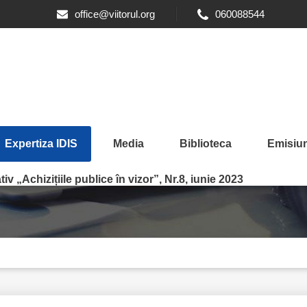
office@viitorul.org
060088544
Expertiza IDIS
Media
Biblioteca
Emisiun
iv „Achizițiile publice în vizor”, Nr.8, iunie 2023