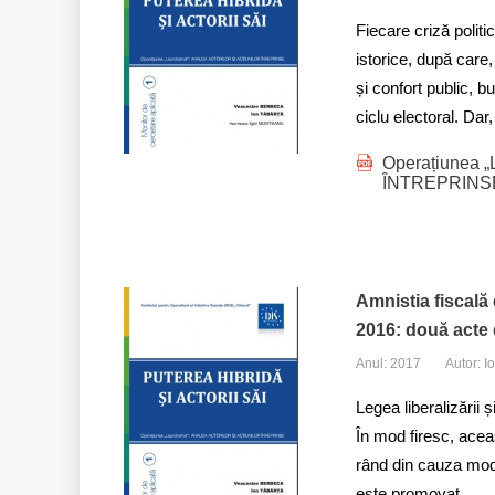
Fiecare criză politi
istorice, după care,
și confort public, b
ciclu electoral. Dar
Operațiunea 
ÎNTREPRINS
Amnistia fiscală 
2016: două acte 
Anul: 2017
Autor: 
Legea liberalizării 
În mod firesc, aceast
rând din cauza modu
este promovat...