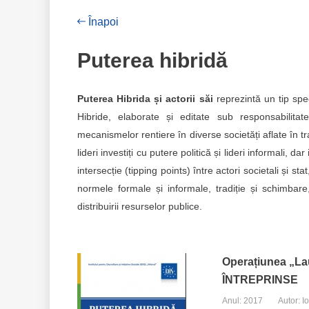
Înapoi
Puterea hibridă
Puterea Hibrida și actorii săi
reprezintă un tip spec
Hibride, elaborate și editate sub responsabilita
mecanismelor rentiere în diverse societăți aflate în tr
lideri investiți cu putere politică și lideri informali, d
intersecție (tipping points) între actori societali și st
normele formale și informale, tradiție și schimba
distribuirii resurselor publice.
Operațiunea „L
ÎNTREPRINSE
Anul: 2017
Autor: 