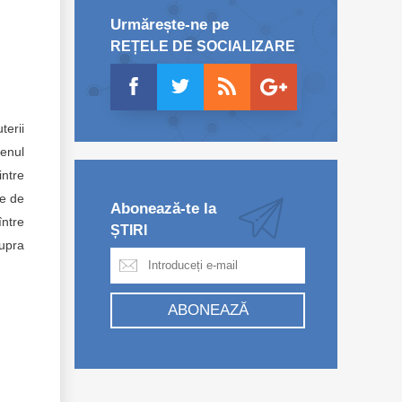
Urmărește-ne pe
REȚELE DE SOCIALIZARE
terii
enul
intre
le de
Abonează-te la
între
ȘTIRI
upra
ABONEAZĂ