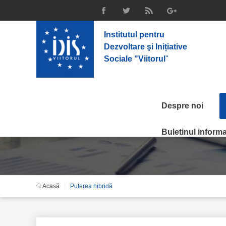
Institutul pentru
Dezvoltare şi Inițiative
Sociale "Viitorul
"
Despre noi
Puterea hibridă
Buletinul informat
Acasă
Puterea hibridă