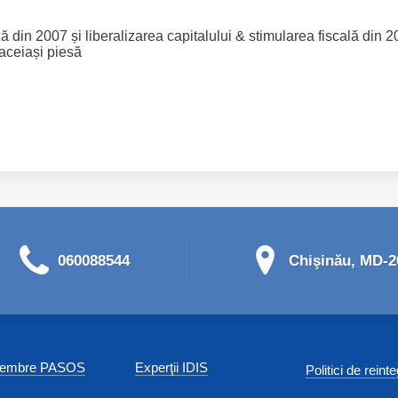
ă din 2007 și liberalizarea capitalului & stimularea fiscală din 2
aceiași piesă
060088544
Chişinău, MD-20
 membre PASOS
Experţii IDIS
Politici de reint