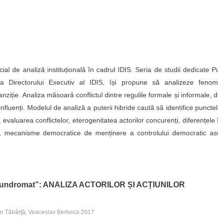
ial de analiză instituțională în cadrul IDIS. Seria de studii dedicate Pu
tea Directorului Executiv al IDIS, își propune să analizeze fenom
anziție. Analiza măsoară conflictul dintre regulile formale și informale, d
ar influenți. Modelul de analiză a puterii hibride caută să identifice puncte
at, evaluarea conflictelor, eterogenitatea actorilor concurenți, diferențele 
re, mecanisme democratice de menținere a controlului democratic as
aundromat”: ANALIZA ACTORILOR ȘI ACȚIUNILOR
Ion Tăbârţă, Veaceslav Berbeca 2017