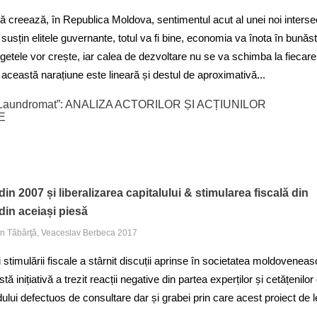
că creează, în Republica Moldova, sentimentul acut al unei noi intersec
 susțin elitele guvernante, totul va fi bine, economia va înota în bunăs
ugetele vor crește, iar calea de dezvoltare nu se va schimba la fiecare
, această narațiune este lineară și destul de aproximativă...
„Laundromat”: ANALIZA ACTORILOR ȘI ACȚIUNILOR
E
din 2007 și liberalizarea capitalului & stimularea fiscală din
din aceiași piesă
Ion Tăbârţă, Veaceslav Berbeca 2017
și stimulării fiscale a stârnit discuții aprinse în societatea moldoveneas
ă inițiativă a trezit reacții negative din partea experților și cetățenilor
lui defectuos de consultare dar și grabei prin care acest proiect de 