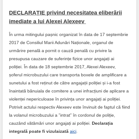
DECLARAȚIE privind necesitatea eliberării
imediate a lui Alexei Alexeev
În urma mitingului pașnic organizat în data de 17 septembrie
2017 de Consiliul Marii Adunări Naționale, organul de
urmărire penală a pornit o cauză penală cu privire la
presupusa cauzare de suferințe fizice unor angajați ai
poliției. În data de 18 septembrie 2017, Alexei Alexeev,
șoferul microbuzului care transporta boxele de amplificare a
sunetului a fost reținut de către angajații poliției și i-a fost
înaintată bănuiala de comitere a unei infracțiuni de aplicare a
violenței nepericuloase în privința unor angajați ai poliției.
Potrivit actului respectiv Alexeev este învinuit de faptul că fiind
la volanul microbuzului a ”intrat” în cordonul de poliție,
cauzând vătămări unor angajați ai poliției.
Declarația
integrală poate fi vizulaizată
aici
.