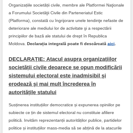
Organizațiile societății civile, membre ale Platformei Naţionale
a Forumului Societăţii Civile din Parteneriatul Estic
(Platforma), constată cu îngrijorare unele tendinţe nefaste de
deteriorare ale mediului lor de activitate şi a respectării
principiilor de bază ale statului de drept în Republica
Moldova.
Declarația integrală poate fi descărcată
aici
.
DECLARAȚIE: Atacul asupra organizațiilor
societății civile deoarece se opun modificării
sistemului electoral este inadmisibil şi
erodează şi mai mult încrederea în
autoritățile statulu
i
Susținerea instituțiilor democratice și expunerea opiniilor pe
subiecte ce țin de sistemul electoral nu constituie afiliere
politică. Invităm reprezentanții autorităților publice, partidelor
politice și instituțiilor mass-media să se abțină de la atacurile