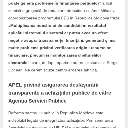
poate genera probleme în finanțarea partidelor”
a fost
Politici regionale
comisă o greșeală de redactare atribuindu-se Anei Mihalov,
Rapoarte
coordonatoarea programului FES în Republica Moldova fraza
Bunele practici
Inițiative în derulare
„Multiplicarea numărului de candidați în rezultatul
aplicării sistemului electoral ar putea avea un efect
Laborator sociometric
Inițiative desfășurate
negativ asupra transparenței finanțării, generând și mai
multe probleme privind verificarea originii resurselor
Transparența guvernării locale
Manual de proceduri
financiare, precum și monitorizarea cheltuielilor
electorale”
, care, de fapt, aparține autorului studiului, Sergiu
People Watch
Note & poziții​
Lipcean. Ne cerem scuze pentru eroarea tehnică.
Proces democratic
Organigrama IDIS
APEL privind asigurarea desfășurării
Agenda Națională de Business
Anunțuri
transparente a achizițiilor publice de către
Agenția Servicii Publice
Puterea hibridă
Consiliul consulativ internațional IDIS
Reforma sectorului public în Republica Moldova este
15 minute de realism economic
indisolubil legată de integritatea achizițiilor. Prin semnarea
Acordului de Asociere cu UE, RM s-a angajat să respecte și