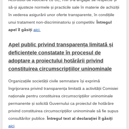
Trend Hunter
să-și ajusteze normele și practicile sale în materie de achiziții
Buletin EU-STRAT
în vederea asigurării unor oferte transparente, în condițiile
unui tratament non-discriminatoriu și competitiv.
Întregul
Aplică la BUNELE PRACTICI
apel îl găsiți
aici.
Transparența întreprinderilor de stat
Apel public privind transparența limitată și
deficiențele constatate în procesul de
Cele mai bune și cele mai proaste politici locale din
Moldova
adoptare a proiectului hotărârii privind
constituirea circumscripțiilor uninominale
Democrația, independența și transparența instituțiilor
publice-cheie din Moldova
Organizațiile societății civile semnatare își exprimă
îngrijorarea privind transparența limitată a activității Comisiei
Achiziții publice
naționale pentru constituirea circumscripțiilor uninominale
permanente și solicită Guvernului ca proiectul de hotărâre
Achizițiile publice în vizorul societății civile
privind constituirea circumscripțiilor uninominale să fie supus
consultărilor publice.
Întregul text al declarației îl găsiți
aici
.