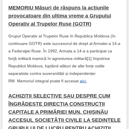
MEMORIU Măsuri de răspuns la acțiunile
provocatoare din ultima vreme a Grupului
Operativ al Trupelor Ruse (GOTR)
Grupul Operativ al Trupelor Ruse în Republica Moldova (în
continuare GOTR) este succesorul de drept al Armatei a 14-a
a Federaţiei Ruse. În 1992, Armata a 14-a a participat ca
forţă militară inamică în agresiunea militară[1] împotriva
Republicii Moldova, luptând alături de alte forțe ostile
separatiste contra suveranității și independenței
RM. Memoriul integral poate fi accesat
aici.
ACHIZIȚII SELECTIVE SAU DESPRE CUM
ÎNGRĂDEȘTE DIRECȚIA CONSTRUCȚII
CAPITALE A PRIMĂRIEI MUN. CHIȘINĂU
ACCESUL SOCIETĂȚII CIVILE LA ȘEDINȚELE
GRUPULUI DE LUCRU PENTRU ACHIZIȚII