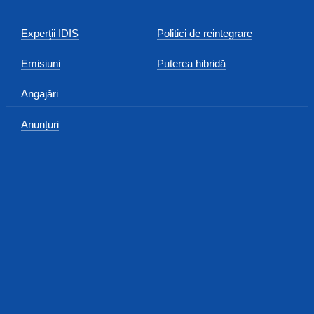
Experţii IDIS
Politici de reintegrare
Emisiuni
Puterea hibridă
Angajări
Anunțuri