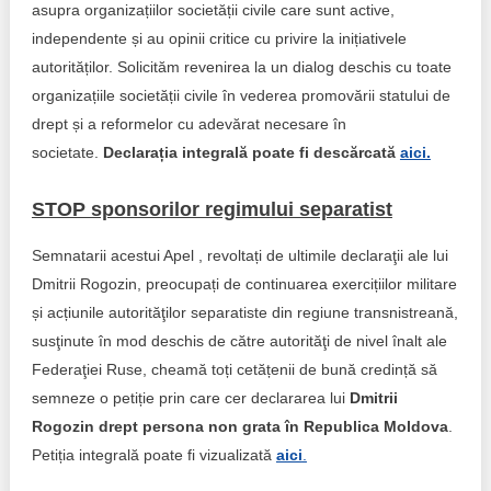
asupra organizațiilor societății civile care sunt active,
independente și au opinii critice cu privire la inițiativele
autorităților. Solicităm revenirea la un dialog deschis cu toate
organizațiile societății civile în vederea promovării statului de
drept și a reformelor cu adevărat necesare în
societate.
Declarația integrală poate fi descărcată
aici.
STOP sponsorilor regimului separatist
Semnatarii acestui Apel , revoltați de ultimile declaraţii ale lui
Dmitrii Rogozin, preocupați de continuarea exercițiilor militare
și acțiunile autorităţilor separatiste din regiune transnistreană,
susţinute în mod deschis de către autorităţi de nivel înalt ale
Federaţiei Ruse, cheamă toți cetățenii de bună credință să
semneze o petiție prin care cer declararea lui
Dmitrii
Rogozin drept persona non grata în Republica Moldova
.
Petiția integrală poate fi vizualizată
aici
.