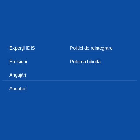
Experţii IDIS
Politici de reintegrare
Emisiuni
Puterea hibridă
Angajări
Anunțuri