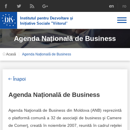
english
rom
Institutul pentru Dezvoltare şi
Inițiative Sociale "Viitorul
"
Agenda Națională de Business
Despre noi
Profil
Expertiza IDIS
Acasă
Agenda Națională de Business
Politici de reintegrare
Media
Recrutare
Biblioteca
Politici economice
Chairman's legacy
Înapoi
Emisiuni
Achizițiile publice în infografice
Acorduri semnate
Agenda Națională de Business
Buletinul informativ „Achizițiile publice în vizor”,
Nr.8, iunie 2023
Integrare europeană
Echipa
Agenda Naţională de Business din Moldova (ANB) reprezintă
Politici sociale
Scrisori de mulțumire
o platformă comună a 32 de asociaţii de business şi Camere
de Comerţ, creată în noiembrie 2007, reunită în cadrul reţelei
Investigații în achizțiile publice
Media despre IDIS