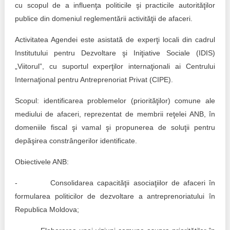
cu scopul de a influenţa politicile şi practicile autorităţilor
Politici regionale
publice din domeniul reglementării activităţii de afaceri.
Rapoarte
Activitatea Agendei este asistată de experţi locali din cadrul
Bunele practici
Inițiative în derulare
Institutului pentru Dezvoltare şi Iniţiative Sociale (IDIS)
Laborator sociometric
„Viitorul”, cu suportul experţilor internaţionali ai Centrului
Inițiative desfășurate
Internaţional pentru Antreprenoriat Privat (CIPE).
Transparența guvernării locale
Manual de proceduri
Scopul: identificarea problemelor (priorităţilor) comune ale
People Watch
mediului de afaceri, reprezentat de membrii reţelei ANB, în
Note & poziții​
domeniile fiscal şi vamal şi propunerea de soluţii pentru
Proces democratic
Organigrama IDIS
depăşirea constrângerilor identificate.
Agenda Națională de Business
Obiectivele ANB:
Anunțuri
- Consolidarea capacităţii asociaţiilor de afaceri în
Puterea hibridă
Consiliul consulativ internațional IDIS
formularea politicilor de dezvoltare a antreprenoriatului în
15 minute de realism economic
Republica Moldova;