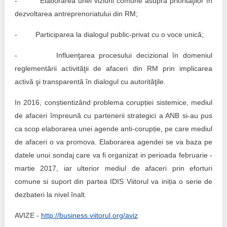
- Elaborarea unei viziuni comune asupra priorităţilor în
Trend Hunter
dezvoltarea antreprenoriatului din RM;
Buletin EU-STRAT
- Participarea la dialogul public-privat cu o voce unică;
Aplică la BUNELE PRACTICI
- Influenţarea procesului decizional în domeniul
reglementării activităţii de afaceri din RM prin implicarea
Transparența întreprinderilor de stat
activă şi transparentă în dialogul cu autorităţile.
Cele mai bune și cele mai proaste politici locale din
In 2016, conștientizând problema corupției sistemice, mediul
Moldova
de afaceri împreună cu partenerii strategici a ANB si-au pus
Democrația, independența și transparența instituțiilor
ca scop elaborarea unei agende anti-corupție, pe care mediul
publice-cheie din Moldova
de afaceri o va promova. Elaborarea agendei se va baza pe
datele unui sondaj care va fi organizat in perioada februarie -
Achiziții publice
martie 2017, iar ulterior mediul de afaceri prin eforturi
comune si suport din partea IDIS Viitorul va iniția o serie de
Achizițiile publice în vizorul societății civile
dezbateri la nivel înalt.
AVIZE -
http://business.viitorul.org/aviz