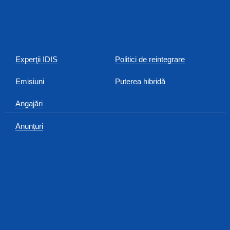
Experţii IDIS
Politici de reintegrare
Emisiuni
Puterea hibridă
Angajări
Anunțuri