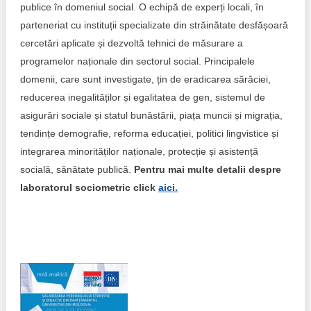
publice în domeniul social. O echipă de experți locali, în
Politici regionale
parteneriat cu instituții specializate din străinătate desfășoară
Rapoarte
cercetări aplicate și dezvoltă tehnici de măsurare a
Bunele practici
programelor naționale din sectorul social. Principalele
Inițiative în derulare
domenii, care sunt investigate, țin de eradicarea sărăciei,
Laborator sociometric
Inițiative desfășurate
reducerea inegalităților și egalitatea de gen, sistemul de
asigurări sociale și statul bunăstării, piața muncii și migrația,
Transparența guvernării locale
Manual de proceduri
tendințe demografie, reforma educației, politici lingvistice și
integrarea minorităților naționale, protecție și asistență
People Watch
Note & poziții​
socială, sănătate publică.
Pentru mai multe detalii despre
Proces democratic
laboratorul sociometric click
aici.
Organigrama IDIS
Agenda Națională de Business
Anunțuri
Puterea hibridă
Consiliul consulativ internațional IDIS
15 minute de realism economic