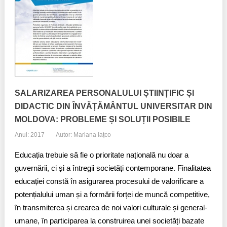
Trend Hunter
Buletin EU-STRAT
Aplică la BUNELE PRACTICI
Transparența întreprinderilor de stat
SALARIZAREA PERSONALULUI ȘTIINȚIFIC ȘI
Cele mai bune și cele mai proaste politici locale din
Moldova
DIDACTIC DIN ÎNVĂȚĂMÂNTUL UNIVERSITAR DIN
MOLDOVA: PROBLEME ȘI SOLUȚII POSIBILE
Democrația, independența și transparența instituțiilor
Anul: 2017
Autor: Mariana Iațco
publice-cheie din Moldova
Educația trebuie să fie o prioritate națională nu doar a
Achiziții publice
guvernării, ci și a întregii societăți contemporane. Finalitatea
educației constă în asigurarea procesului de valorificare a
Achizițiile publice în vizorul societății civile
potențialului uman și a formării forței de muncă competitive,
în transmiterea și crearea de noi valori culturale și general-
umane, în participarea la construirea unei societăți bazate