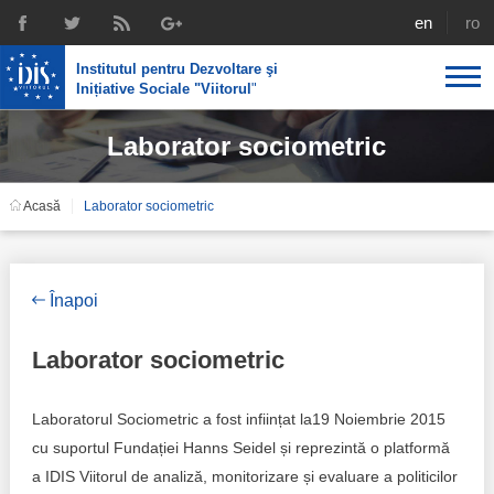
english
rom
Institutul pentru Dezvoltare şi
Inițiative Sociale "Viitorul
"
Laborator sociometric
Despre noi
Profil
Expertiza IDIS
Acasă
Laborator sociometric
Politici de reintegrare
Media
Recrutare
Biblioteca
Politici economice
Chairman's legacy
Înapoi
Emisiuni
Achizițiile publice în infografice
Acorduri semnate
Laborator sociometric
Buletinul informativ „Achizițiile publice în vizor”,
Nr.8, iunie 2023
Integrare europeană
Echipa
Laboratorul Sociometric a fost inființat la19 Noiembrie 2015
Politici sociale
Scrisori de mulțumire
cu suportul Fundației Hanns Seidel și reprezintă o platformă
a IDIS Viitorul de analiză, monitorizare și evaluare a politicilor
Investigații în achizțiile publice
Media despre IDIS