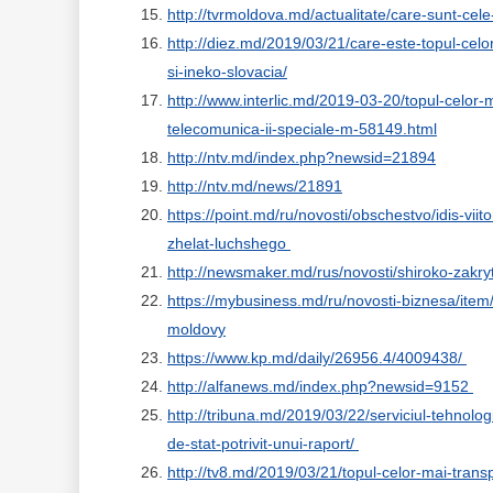
http://tvrmoldova.md/actualitate/care-sunt-cele
http://diez.md/2019/03/21/care-este-topul-celor
si-ineko-slovacia/
http://www.interlic.md/2019-03-20/topul-celor-
telecomunica-ii-speciale-m-58149.html
http://ntv.md/index.php?newsid=21894
http://ntv.md/news/21891
https://point.md/ru/novosti/obschestvo/idis-viit
zhelat-luchshego
http://newsmaker.md/rus/novosti/shiroko-zakry
https://mybusiness.md/ru/novosti-biznesa/ite
moldovy
https://www.kp.md/daily/26956.4/4009438/
http://alfanews.md/index.php?newsid=9152
http://tribuna.md/2019/03/22/serviciul-tehnolog
de-stat-potrivit-unui-raport/
http://tv8.md/2019/03/21/topul-celor-mai-trans