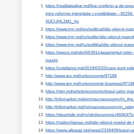
https://realitatealive.md/live-conferin-a-de-pr
intre-reforme-integritate-i-credibilitate--
XlJCrJHL2M1_Xo
https://www.trm.md/en/political/idis-viitorul-ma
https://www.trm.md/ro/politic/idis-viitorul-majo
https://www.trm.md/ru/politika/idis-viitorul-maj
https://agora.md/stiri/55391/clasamentul-celor-
maxim
https://cotidianul.md/2019/03/20/care-sunt-cel
http://www.ipn.md/ro/economie/97186
http://www.ipn.md/ru/economie-business/9718
https://stiri.md/article/economic/topul-celor-m
http://infomarket.md/en/macroeconomy/In_th
http://infomarket.md/ro/macroeconomy/n_rati
https://deschide.md/ro/stiri/economic/46063/
https://radiochisinau.md/idis-viitorul-nivelul-d
https://www.albasat.net/news/2339409/topul-ce