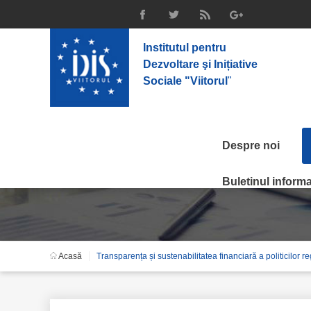
Institutul pentru
Dezvoltare şi Inițiative
Sociale "Viitorul
"
Despre noi
Transparența și sustena
Buletinul informat
Acasă
Transparența și sustenabilitatea financiară a politicilor re
întreprinderilor de sta