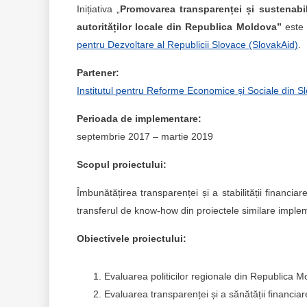
Inițiativa „
Promovarea transparenței și sustenabilit
autorităților locale din Republica Moldova”
este 
pentru Dezvoltare al Republicii Slovace (SlovakAid)
.
Partener:
Institutul pentru Reforme Economice și Sociale din S
Perioada de implementare:
septembrie 2017 – martie 2019
Scopul proiectului:
Îmbunătățirea transparenței și a stabilității financiar
transferul de know-how din proiectele similare imple
Obiectivele proiectului:
Evaluarea politicilor regionale din Republica M
Evaluarea transparenței și a sănătății financia