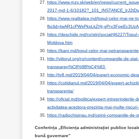
https://www.mzv.sk/web/en/news/current_issue
2017-md-1-6/10182?_101_INSTANCE_lrJ2tD
https://www.realitatea.md/topul-celor-mai-ne-
fbclid=IwAR1cPWsPksLkZHj-gPrx3FpeEc3U
https://deschide.md/ro/stiri/social/46227/Top
Moldova.htm
https://bani.md/topul-celor-mai-netransparente
http://viitorul.org/ro/content/companiile-de
transparen%C8%9B%C4%83
http://tv8.md/2019/04/04/expert-economic-despr
https://cotidianul.md/2019/04/04/expert-achiziti
transparenta/
http://oficial.md/politica/expert-intreprinderile
activitatea-acestora-prezinta-mai-multe-riscur
https://radiochisinau.md/opinii-companiile-de-st
Conferința „Eficiența administrației publice locale 
bună guvernare”