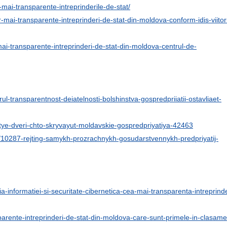
-mai-transparente-intreprinderile-de-stat/
-mai-transparente-intreprinderi-de-stat-din-moldova-conform-idis-viitor
mai-transparente-intreprinderi-de-stat-din-moldova-centrul-de-
orul-transparentnost-deiatelnosti-bolshinstva-gospredpriiatii-ostavliaet-
tye-dveri-chto-skryvayut-moldavskie-gospredpriyatiya-42463
m/10287-rejting-samykh-prozrachnykh-gosudarstvennykh-predpriyatij-
ia-informatiei-si-securitate-cibernetica-cea-mai-transparenta-intreprind
parente-intreprinderi-de-stat-din-moldova-care-sunt-primele-in-clasame