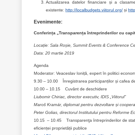
Actualizarea datelor financiare și a clasame
existente:
http://localbudgets.viitorul.org/
și
htt
Evenimente:
Conferința „
Transparența întreprinderilor cu capit
Locație: Sala Roșie, Summit Events & Conference Cent
Data: 20 martie 2019
Agenda
Moderator: Veaceslav Ioniță, expert în politici econom
9.30 – 10.00 Înregistrarea participanților și cafea d
10.00 – 10.15 Cuvânt de deschidere
Liubomir Chiriac, director executiv, IDIS „Viitorul”
Maroš Kramár, diplomat pentru dezvoltare și cooper
Peter Golias, directorul Institutului pentru Reforme 
10.15 – 10.45 Transparenţa întreprinderilor de stat și 
eficienței proprietății publice