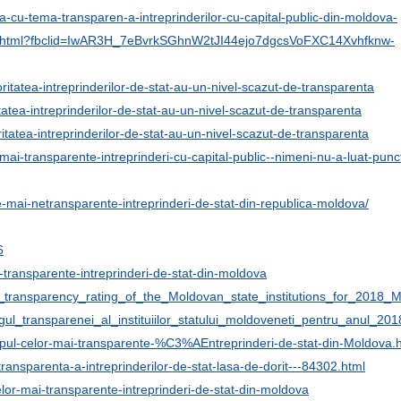
esa-cu-tema-transparen-a-intreprinderilor-cu-capital-public-din-moldova-
-92256.html?fbclid=IwAR3H_7eBvrkSGhnW2tJI44ejo7dgcsVoFXC14Xvhfknw-
joritatea-intreprinderilor-de-stat-au-un-nivel-scazut-de-transparenta
ritatea-intreprinderilor-de-stat-au-un-nivel-scazut-de-transparenta
oritatea-intreprinderilor-de-stat-au-un-nivel-scazut-de-transparenta
mai-transparente-intreprinderi-cu-capital-public--nimeni-nu-a-luat-punc
e-mai-netransparente-intreprinderi-de-stat-din-republica-moldova/
6
ai-transparente-intreprinderi-de-stat-din-moldova
e_transparency_rating_of_the_Moldovan_state_institutions_for_2018
ngul_transparenei_al_instituiilor_statului_moldoveneti_pentru_anul
Topul-celor-mai-transparente-%C3%AEntreprinderi-de-stat-din-Moldova.
e-transparenta-a-intreprinderilor-de-stat-lasa-de-dorit---84302.html
lor-mai-transparente-intreprinderi-de-stat-din-moldova