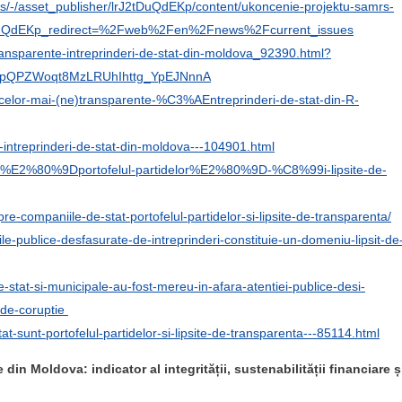
s/-/asset_publisher/lrJ2tDuQdEKp/content/ukoncenie-projektu-samrs-
uQdEKp_redirect=%2Fweb%2Fen%2Fnews%2Fcurrent_issues
transparente-intreprinderi-de-stat-din-moldova_92390.html?
zApQPZWoqt8MzLRUhIhttg_YpEJNnnA
ul-celor-mai-(ne)transparente-%C3%AEntreprinderi-de-stat-din-R-
-intreprinderi-de-stat-din-moldova---104901.html
-stat-%E2%80%9Dportofelul-partidelor%E2%80%9D-%C8%99i-lipsite-de-
e-companiile-de-stat-portofelul-partidelor-si-lipsite-de-transparenta/
ile-publice-desfasurate-de-intreprinderi-constituie-un-domeniu-lipsit-de
-de-stat-si-municipale-au-fost-mereu-in-afara-atentiei-publice-desi-
i-de-coruptie
at-sunt-portofelul-partidelor-si-lipsite-de-transparenta---85114.html
din Moldova: indicator al integrității, sustenabilității financiare ș