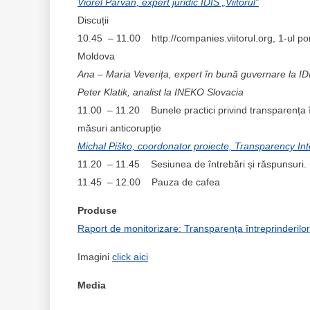
Viorel Pârvan, expert juridic IDIS „Viitorul”
Discuții
10.45 – 11.00 http://companies.viitorul.org, 1-ul port
Moldova
Ana – Maria Veverița, expert în bună guvernare la IDIS
Peter Klatik, analist la INEKO Slovacia
11.00 – 11.20 Bunele practici privind transparența în
măsuri anticorupție
Michal Piško, coordonator proiecte, Transparency Int
11.20 – 11.45 Sesiunea de întrebări și răspunsuri.
11.45 – 12.00 Pauza de cafea
Produse
Raport de monitorizare: Transparența întreprinderilo
Imagini
click aici
Media