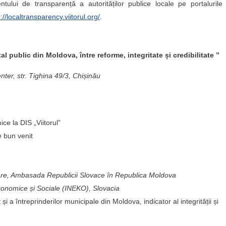
ntului de transparență a autorităților publice locale pe portaluril
p://localtransparency.viitorul.org/
.
al public din Moldova, între reforme, integritate și credibilitate ”
er, str. Tighina 49/3, Chișinău
ice la DIS „Viitorul”
e bun venit
are, Ambasada Republicii Slovace în Republica Moldova
Economice și Sociale (INEKO), Slovacia
a întreprinderilor municipale din Moldova, indicator al integrității și