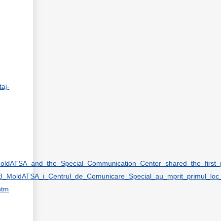
taj-
_MoldATSA_and_the_Special_Communication_Center_shared_the_first_
_2018_MoldATSA_i_Centrul_de_Comunicare_Special_au_mprit_primul_lo
htm