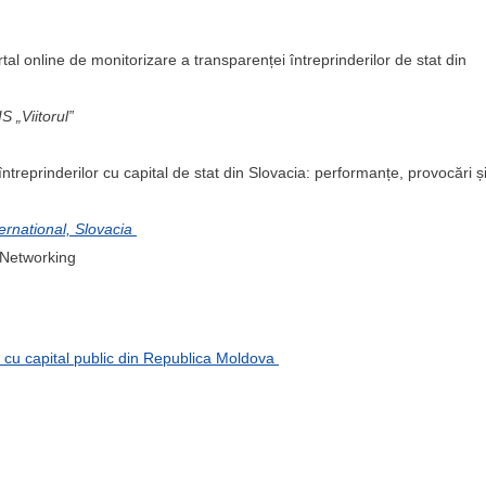
al online de monitorizare a transparenței întreprinderilor de stat din
 „Viitorul”
treprinderilor cu capital de stat din Slovacia: performanțe, provocări ș
ernational, Slovacia
 Networking
r cu capital public din Republica Moldova