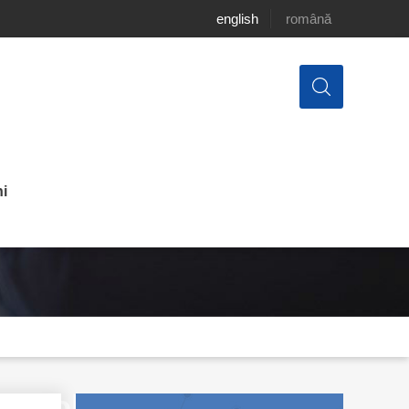
english
română
i
ticilor regionale,
din Moldova