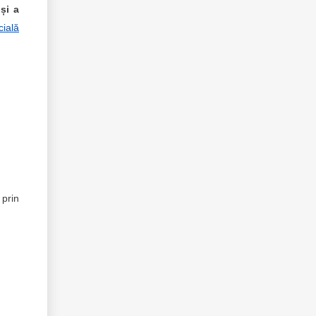
 și a
cială
 prin