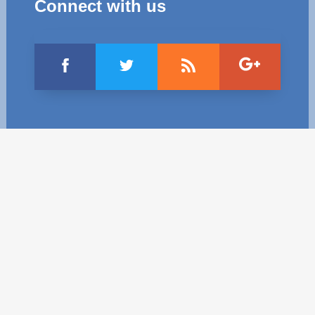
Connect with us
Politici regionale
Rapoarte
Bunele practici
Inițiative în derulare
Laborator sociometric
Inițiative desfășurate
Transparența guvernării locale
Manual de proceduri
People Watch
Note & poziții​
Proces democratic
Organigrama IDIS
Agenda Națională de Business
Anunțuri
Puterea hibridă
Consiliul consulativ internațional IDIS
15 minute de realism economic