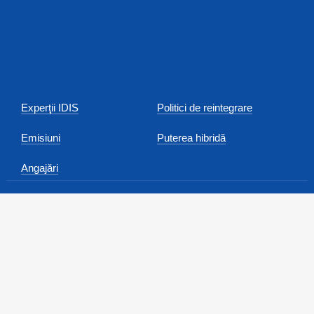
Experţii IDIS
Politici de reintegrare
Emisiuni
Puterea hibridă
Angajări
Anunțuri