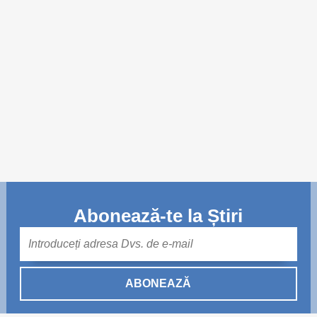
Trend Hunter
Buletin EU-STRAT
Aplică la BUNELE PRACTICI
Transparența întreprinderilor de stat
Cele mai bune și cele mai proaste politici locale din
Moldova
Democrația, independența și transparența instituțiilor
publice-cheie din Moldova
Abonează-te la Știri
Achiziții publice
Mail
Achizițiile publice în vizorul societății civile
ABONEAZĂ