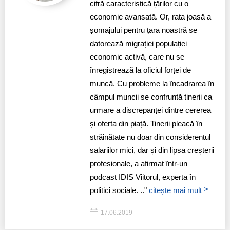
cifră caracteristică țărilor cu o
economie avansată. Or, rata joasă a
Politici regionale
Rapoarte
șomajului pentru țara noastră se
Bunele practici
datorează migrației populației
Inițiative în derulare
economic activă, care nu se
Laborator sociometric
Inițiative desfășurate
înregistrează la oficiul forței de
muncă. Cu probleme la încadrarea în
Transparența guvernării locale
Manual de proceduri
câmpul muncii se confruntă tinerii ca
urmare a discrepanței dintre cererea
People Watch
Note & poziții​
și oferta din piață. Tinerii pleacă în
Proces democratic
străinătate nu doar din considerentul
Organigrama IDIS
salariilor mici, dar și din lipsa creșterii
Agenda Națională de Business
profesionale, a afirmat într-un
Anunțuri
podcast IDIS Viitorul, experta în
Puterea hibridă
Consiliul consulativ internațional IDIS
>
politici sociale. .."
citește mai mult
15 minute de realism economic
17.06.2019