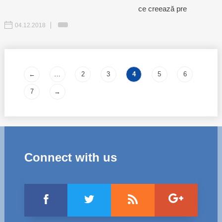
ce creează pre
04.12.2018
Pages
←
…
2
3
4
5
6
7
→
Connect with us