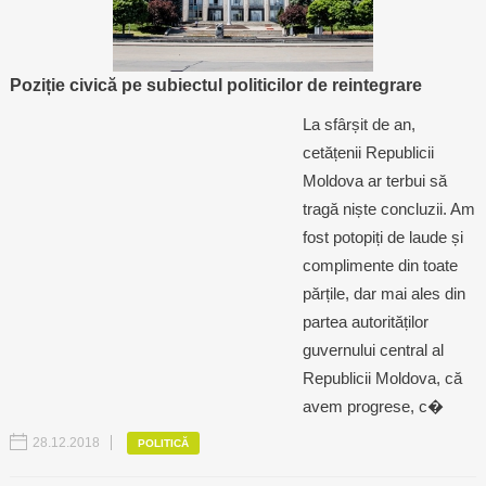
Poziție civică pe subiectul politicilor de reintegrare
La sfârșit de an,
cetățenii Republicii
Moldova ar terbui să
tragă niște concluzii. Am
fost potopiți de laude și
complimente din toate
părțile, dar mai ales din
partea autorităților
guvernului central al
Republicii Moldova, că
avem progrese, c�
28.12.2018
POLITICĂ