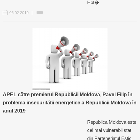
Trend Hunter
Hot�
06.02.2019
Buletin EU-STRAT
Aplică la BUNELE PRACTICI
Transparența întreprinderilor de stat
Cele mai bune și cele mai proaste politici locale din
Moldova
Democrația, independența și transparența instituțiilor
publice-cheie din Moldova
APEL către premierul Republicii Moldova, Pavel Filip în
Achiziții publice
problema insecurității energetice a Republicii Moldova în
anul 2019
Achizițiile publice în vizorul societății civile
Republica Moldova este
cel mai vulnerabil stat
din Parteneriatul Estic