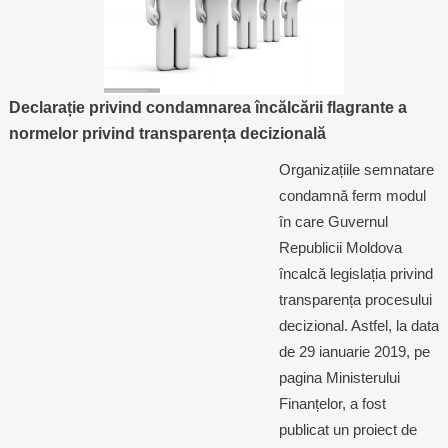
Politici regionale
Rapoarte
Bunele practici
Inițiative în derulare
Declarație privind condamnarea încălcării flagrante a
Laborator sociometric
normelor privind transparența decizională
Inițiative desfășurate
Organizațiile semnatare
Transparența guvernării locale
Manual de proceduri
condamnă ferm modul
People Watch
în care Guvernul
Note & poziții​
Republicii Moldova
Proces democratic
Organigrama IDIS
încalcă legislația privind
transparența procesului
Agenda Națională de Business
Anunțuri
decizional. Astfel, la data
de 29 ianuarie 2019, pe
Puterea hibridă
Consiliul consulativ internațional IDIS
pagina Ministerului
Finanțelor, a fost
15 minute de realism economic
publicat un proiect de