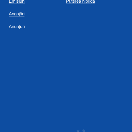
Emisiuni
Puterea hibridă
Angajări
Anunțuri