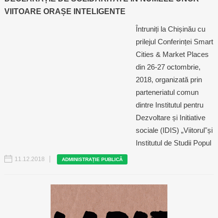
VIITOARE ORAȘE INTELIGENTE
Întruniți la Chișinău cu
prilejul Conferinței Smart
Cities & Market Places
din 26-27 octombrie,
2018, organizată prin
parteneriatul comun
dintre Institutul pentru
Dezvoltare și Initiative
sociale (IDIS) „Viitorulˮși
Institutul de Studii Popul
11.12.2018
ADMINISTRAȚIE PUBLICĂ