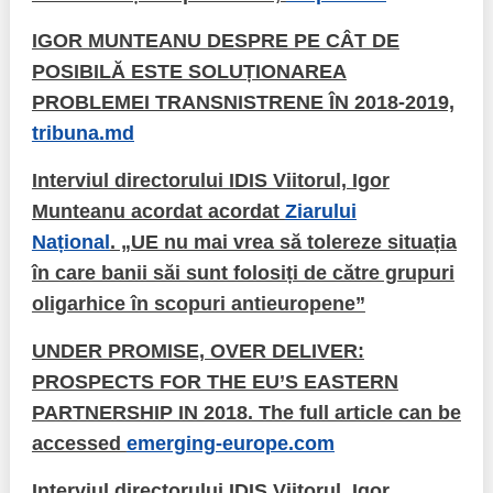
IGOR MUNTEANU DESPRE PE CÂT DE
POSIBILĂ ESTE SOLUȚIONAREA
PROBLEMEI TRANSNISTRENE ÎN 2018-2019,
tribuna.md
Interviul directorului IDIS Viitorul, Igor
Munteanu acordat acordat
Ziarului
Național
. „UE nu mai vrea să tolereze situația
în care banii săi sunt folosiți de către grupuri
oligarhice în scopuri antieuropene”
UNDER PROMISE, OVER DELIVER:
PROSPECTS FOR THE EU’S EASTERN
PARTNERSHIP IN 2018. The full article can be
accessed
emerging-europe.com
Interviul directorului IDIS Viitorul, Igor