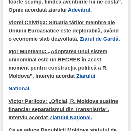
foarte scump, fiindcă aventurile lui ne costă”.
Opnie acordată ziarului
Adevărul.
Viorel Chivriga: Situația țărilor membre ale
Uniunii Euroasiatice este deplorabilă, având
o economie slab dezvoltată.
Ziarul de Gardă.
Igor Munteanu: „Adoptarea unui sistem
uninominal este un REGRES în acest
moment pentru construcția politică a R.
Moldova”. Interviu acordat
Ziarului
Național.
Victor Parlicov: „Oficial, R. Moldova susține
financiar separatismul din Transnistria”.
Interviu acordat
Ziarului Național.
Ce va aduce Republicii Moldova statutul de