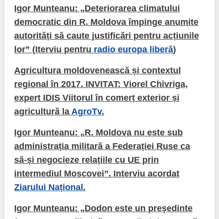
Igor Munteanu: „Deteriorarea climatului
democratic din R. Moldova împinge anumite
autorități să caute justificări pentru acțiunile
lor” (Iterviu pentru
radio europa liberă
)
Agricultura moldovenească și contextul
regional în 2017. INVITAT: Viorel Chivriga,
expert IDIS Viitorul în comerț exterior și
agricultură la
AgroTv
.
Igor Munteanu: „R. Moldova nu este sub
administrația militară a Federației Ruse ca
să-și negocieze relațiile cu UE prin
intermediul Moscovei”. Interviu acordat
Ziarului Național
.
Igor Munteanu: „Dodon este un preşedinte