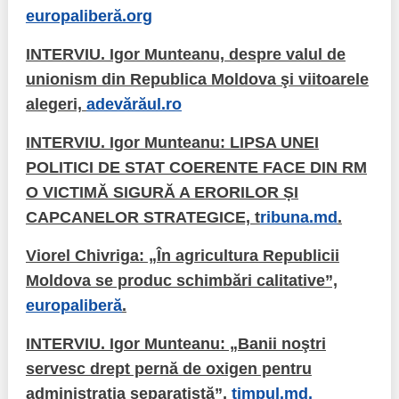
Transparency of state – owned enterprises
europaliberă.org
The best and the worst local policies in Moldova
INTERVIU. Igor Munteanu, despre valul de
unionism din Republica Moldova şi viitoarele
Democracy, independence and transparency of key
public institutions in Moldova
alegeri,
adevărăul.ro
Integrity of public procurement in Moldova
INTERVIU. Igor Munteanu: LIPSA UNEI
POLITICI DE STAT COERENTE FACE DIN RM
Public procurement
O VICTIMĂ SIGURĂ A ERORILOR ȘI
CAPCANELOR STRATEGICE, t
ribuna.md
.
Viorel Chivriga: „În agricultura Republicii
Moldova se produc schimbări calitative”,
europaliberă
.
INTERVIU. Igor Munteanu: „Banii noştri
servesc drept pernă de oxigen pentru
administrația separatistă”,
timpul.md.