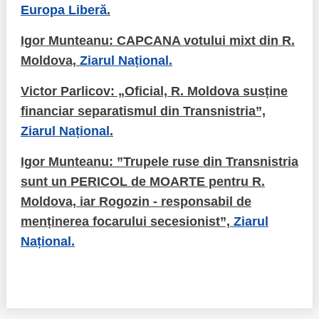
Europa Liberă
.
Igor Munteanu: CAPCANA votului mixt din R.
Moldova,
Ziarul Național.
Victor Parlicov: „Oficial, R. Moldova susține
financiar separatismul din Transnistria”,
Ziarul Național
.
Igor Munteanu: ”Trupele ruse din Transnistria
sunt un PERICOL de MOARTE pentru R.
Moldova, iar Rogozin - responsabil de
menținerea focarului secesionist”,
Ziarul
Național.