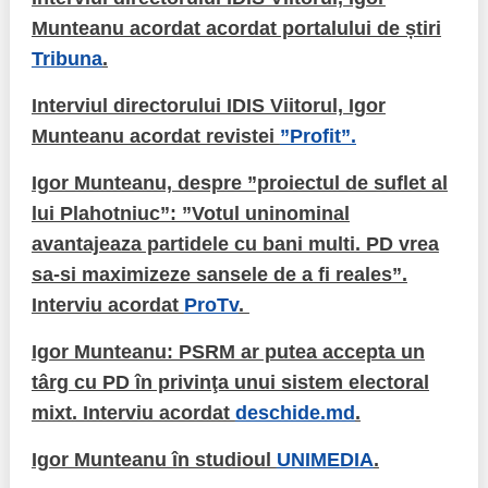
Munteanu acordat acordat portalului de știri
Tribuna
.
Interviul directorului IDIS Viitorul, Igor
Munteanu acordat revistei
”Profit”.
Igor Munteanu, despre ”proiectul de suflet al
lui Plahotniuc”: ”Votul uninominal
avantajeaza partidele cu bani multi. PD vrea
sa-si maximizeze sansele de a fi reales”.
Interviu acordat
ProTv
.
Igor Munteanu: PSRM ar putea accepta un
târg cu PD în privinţa unui sistem electoral
mixt. Interviu acordat
deschide.md
.
Igor Munteanu în studioul
UNIMEDIA
.