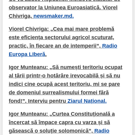
observator la Uniunea Euroasiatică. Viorel
Chivriga,
newsmaker.md.
Viorel Chivriga: „Cea mai mare problemă
este eficiența sectorului agricol scuturat,
practic, în fiecare an de intemperii”,
Radio
Europa LIberă
.
Igor Munteanu: „Să numești teritoriu ocupat
al țării printr-o hotărâre irevocabilă și să nu
indici cine ocupă acest teritoriu, mi se pare
de domeniul surrealismului formei fără
fond!”. Interviu pentru
Ziarul Național.
Igor Munteanu: „Curtea Constituţională a
încercat să împace capra cu varza și să
găsească o soluţie solomonică”,
Radio