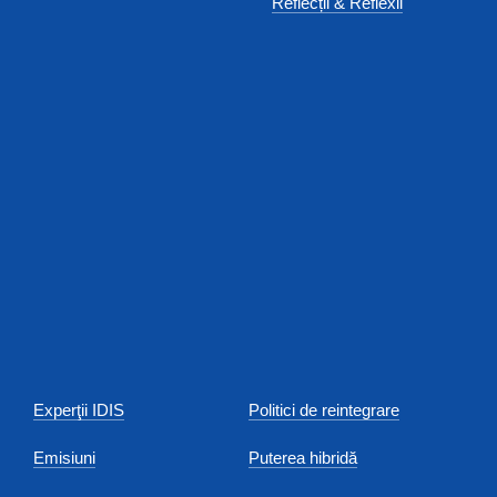
Reflecții & Reflexii
Experţii IDIS
Politici de reintegrare
Emisiuni
Puterea hibridă