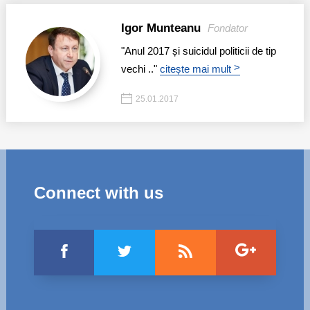
Igor Munteanu
Fondator
"Anul 2017 și suicidul politicii de tip
>
vechi .."
citește mai mult
25.01.2017
Connect with us