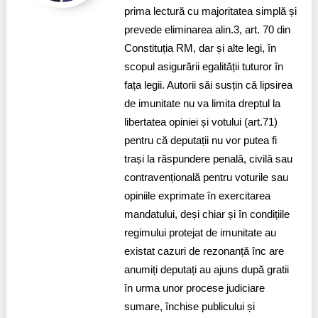
prima lectură cu majoritatea simplă și
Politici regionale
prevede eliminarea alin.3, art. 70 din
Rapoarte
Constituția RM, dar și alte legi, în
Bunele practici
Inițiative în derulare
scopul asigurării egalității tuturor în
fața legii. Autorii săi susțin că lipsirea
Laborator sociometric
Inițiative desfășurate
de imunitate nu va limita dreptul la
libertatea opiniei și votului (art.71)
Transparența guvernării locale
Manual de proceduri
pentru că deputații nu vor putea fi
People Watch
trași la răspundere penală, civilă sau
Note & poziții​
contravențională pentru voturile sau
Proces democratic
Organigrama IDIS
opiniile exprimate în exercitarea
mandatului, deși chiar și în condițiile
Agenda Națională de Business
Anunțuri
regimului protejat de imunitate au
existat cazuri de rezonanță înc are
Puterea hibridă
Consiliul consulativ internațional IDIS
anumiți deputați au ajuns după gratii
15 minute de realism economic
în urma unor procese judiciare
sumare, închise publicului și