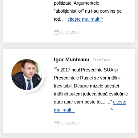
Trend Hunter
politizate. Argumentele
”aboliționiștilor” nu i-au convins pe
Buletin EU-STRAT
>
toți. .."
citește mai mult
Aplică la BUNELE PRACTICI
03.04.2017
Transparența întreprinderilor de stat
Cele mai bune și cele mai proaste politici locale din
Igor Munteanu
Fondator
Moldova
"În 2017 noul Președinte SUA și
Democrația, independența și transparența instituțiilor
Președintele Rusiei se vor întâlni.
publice-cheie din Moldova
Inevitabil. Despre mizele acestei
întâlniri putem judeca după evaluările
Achiziții publice
care apar cam peste tot.... .."
citește
>
mai mult
Achizițiile publice în vizorul societății civile
03.02.2017