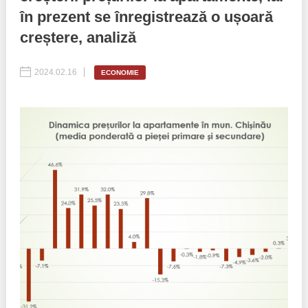
în prezent se înregistrează o ușoară
Politici regionale
Rapoarte
creștere, analiză
Bunele practici
Inițiative în derulare
2024.02.16
ECONOMIE
Laborator sociometric
Inițiative desfășurate
Transparența guvernării locale
Manual de proceduri
People Watch
Note & poziții​
Proces democratic
Organigrama IDIS
Agenda Națională de Business
Anunțuri
Puterea hibridă
Consiliul consulativ internațional IDIS
15 minute de realism economic