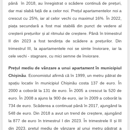
până în 2018, au înregistrat o scădere continuă de prețuri,
dar mai slabă față de a celor noi. Prețul apartamentelor noi a
crescut cu 25%, iar al celor vechi cu maximul 16%. În 2022,
piața secundară a fost mai stabilă din punct de vedere al
creșterii prețurilor și al ritmului de creștere. Până în trimestrul
II din 2023 a fost tendința de scădere a prețurilor. Din
trimestrul III, la apartamentele noi se simte înviorare, iar la
cele vechi - stagnare, cu mici semne de înviorare.
Prețul mediu de vânzare a unui apartament în municipiul
Chișinău
. Economistul afirmă că în 1999, un metru pătrat de
spațiu locativ în municipiul Chișinău costa 137 de euro. În
2000 a coborât la 131 de euro. În 2005 a crescut la 520 de
euro. În 2008 a ajuns la 900 de euro, iar în 2009 a coborât la
734 de euro. Scăderea a continuat până în 2017, ajungând la
548 de euro. Din 2018 a avut un trend de creștere, ajungând
la 877 de euro în trimestrul I din 2023. În trimestrele II și III
din 2023, prețul mediu de vânzare al unui metru păstrat a