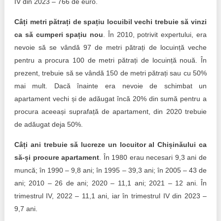
IV din 2023 – 766 de euro.
Câți metri pătrați de spațiu locuibil vechi trebuie să vinzi
ca să cumperi spațiu nou
. În 2010, potrivit expertului, era
nevoie să se vândă 97 de metri pătrați de locuință veche
pentru a procura 100 de metri pătrați de locuință nouă. În
prezent, trebuie să se vândă 150 de metri pătrați sau cu 50%
mai mult. Dacă înainte era nevoie de schimbat un
apartament vechi și de adăugat încă 20% din sumă pentru a
procura aceeași suprafață de apartament, din 2020 trebuie
de adăugat deja 50%.
Câți ani trebuie să lucreze un locuitor al Chișinăului ca
să-și procure apartament
. În 1980 erau necesari 9,3 ani de
muncă; în 1990 – 9,8 ani; în 1995 – 39,3 ani; în 2005 – 43 de
ani; 2010 – 26 de ani; 2020 – 11,1 ani; 2021 – 12 ani. În
trimestrul IV, 2022 – 11,1 ani, iar în trimestrul IV din 2023 –
9,7 ani.