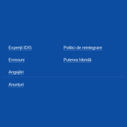
Experţii IDIS
Politici de reintegrare
Emisiuni
Puterea hibridă
Angajări
Anunțuri