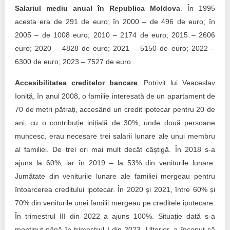
Salariul mediu anual în Republica Moldova
. În 1995
acesta era de 291 de euro; în 2000 – de 496 de euro; în
2005 – de 1008 euro; 2010 – 2174 de euro; 2015 – 2606
euro; 2020 – 4828 de euro; 2021 – 5150 de euro; 2022 –
6300 de euro; 2023 – 7527 de euro.
Accesibilitatea creditelor bancare
. Potrivit lui Veaceslav
Ioniță, în anul 2008, o familie interesată de un apartament de
70 de metri pătrați, accesând un credit ipotecar pentru 20 de
ani, cu o contribuție inițială de 30%, unde două persoane
muncesc, erau necesare trei salarii lunare ale unui membru
al familiei. De trei ori mai mult decât câștigă. În 2018 s-a
ajuns la 60%, iar în 2019 – la 53% din veniturile lunare.
Jumătate din veniturile lunare ale familiei mergeau pentru
întoarcerea creditului ipotecar. În 2020 și 2021, între 60% și
70% din veniturile unei familii mergeau pe creditele ipotecare.
În trimestrul III din 2022 a ajuns 100%. Situație dată s-a
menținut până în trimestrul I din 2023. Ulterior, a început să