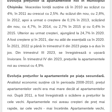
Evoluția prețurilor la apartamentele noi în municipiul
Chișinău
. Veaceslav Ioniță susține că în 2010 au scăzut cu
4%, în 2011 au crescut cu 2,5%. Au scăzut din nou, cu 2,8%,
în 2012, apoi a urmat o creștere de 0,1% în 2013, scăzând
din nou, cu 4,7%, în 2014, cu 2,7% în 2015 și cu 0,4% în
2015. Ulterior au urmat creșteri, ajungând la 24,7% în 2020.
A fost creștere și în 2021, dar nu atât de esențială ca în 2020.
În 2021, 2022 și până în trimestrul II din 2023 piața s-a dus în
jos. Din trimestrul III 2023, se înregistrează o ușoară
înviorare. În trimestrul IV din 2023, prețurile la apartamentele
noi au crescut cu 4,9%.
Evoluția prețurilor la apartamentele pe piața secundară.
Analistul economic susține că în perioada 2008-2010, prețul
apartamentelor vechi era mai mare decât al apartamentelor
noi. După 2011, a fost înregistrată o scădere a prețurilor la
cele vechi. Apartamentele noi aveau creșteri de preț mai
rapide, iar cele vechi - mai încetinite. Apartamentele vechi,