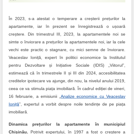
Trend Hunter
Buletin EU-STRAT
În 2023, s-a atestat o temperare a creșterii prețurilor la
apartamente, iar în prezent se înregistrează o ușoară
Aplică la BUNELE PRACTICI
creștere. Din trimestrul III, 2023, la apartamentele noi se
Transparența întreprinderilor de stat
simte o înviorare a prețurilor la apartamentele noi, iar la cele
vechi este practic o stagnare, cu mici semne de înviorare.
Cele mai bune și cele mai proaste politici locale din
Veaceslav Ioniță, expert în politici economice la Institutul
Moldova
pentru Dezvoltare și Inițiative Sociale (IDIS) „Viitorul”,
estimează că în trimestrele II și III din 2024, accesibilitatea
Democrația, independența și transparența instituțiilor
publice-cheie din Moldova
creditelor ipotecare va ajunge, din nou, la nivelul anului 2019,
ceea ce va stimula piața imobiliară. În cadrul ediției de vineri,
Achiziții publice
16 februarie, a emisiunii „
Analize economice cu Veaceslav
Ioniță
”, expertul a vorbit despre noile tendințe de pe piața
Achizițiile publice în vizorul societății civile
imobiliară.
Dinamica prețurilor la apartamente în municipiul
Chișinău.
Potrivit expertului, în 1997 a fost o creștere a