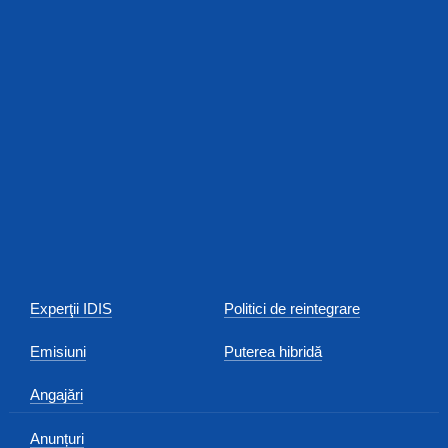
Experţii IDIS
Politici de reintegrare
Emisiuni
Puterea hibridă
Angajări
Anunțuri