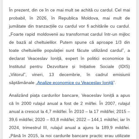
Trend Hunter
În prezent, din ce în ce mai mult se achită cu cardul. Cel mai
Buletin EU-STRAT
probabil, în 2026, în Republica Moldova, mai mult de
jumătate din tranzacțiile cu cardul vor fi achitările cu cardul.
Aplică la BUNELE PRACTICI
„Foarte rapid moldovenii au transformat cardul într-un mijloc
de bază al cheltuielilor. Putem spune că aproape 1/3 din
Transparența întreprinderilor de stat
toate cheltuielile populației sunt făcute utilizând cardul”, a
Cele mai bune și cele mai proaste politici locale din
declarat Veaceslav Ioniță, expert în politici economice la
Moldova
Institutul pentru Dezvoltare și Inițiative Sociale (IDIS)
„Viitorul”, vineri, 13 decembrie, în cadrul emisiunii
Democrația, independența și transparența instituțiilor
săptămânale „
Analize economice cu Veaceslav Ioniță
”.
publice-cheie din Moldova
Analizând piața cardurilor bancare, Veaceslav Ioniță a apus
Achiziții publice
că în 2000 rulajul anual a fost de 2 mil/lei. În 2007, rulajul
anual a crescut la 4,7 mild/lei. În 2010 – la 17 mild/lei; 2015 –
Achizițiile publice în vizorul societății civile
39,6 mild/lei; 2020 – 83,8 mild/lei; 2022 – 144,1 mild/lei; iar în
2024, trimestrul III, rulajul anual a ajuns la 189,9 mild/lei.
„Până în 2015, la noi cardurile bancare practic erau utilizate