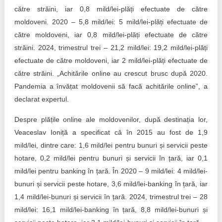
către străini, iar 0,8 mild/lei-plăți efectuate de către
moldoveni. 2020 – 5,8 mild/lei: 5 mild/lei-plăți efectuate de
către moldoveni, iar 0,8 mild/lei-plăți efectuate de către
străini. 2024, trimestrul trei – 21,2 mild/lei: 19,2 mild/lei-plăți
efectuate de către moldoveni, iar 2 mild/lei-plăți efectuate de
către străini. „Achitările online au crescut brusc după 2020.
Pandemia a învățat moldovenii să facă achitările online”, a
declarat expertul.
Despre plățile online ale moldovenilor, după destinația lor,
Veaceslav Ioniță a specificat că în 2015 au fost de 1,9
mild/lei, dintre care: 1,6 mild/lei pentru bunuri și servicii peste
hotare, 0,2 mild/lei pentru bunuri și servicii în țară, iar 0,1
mild/lei pentru banking în țară. În 2020 – 9 mild/lei: 4 mild/lei-
bunuri și servicii peste hotare, 3,6 mild/lei-banking în țară, iar
1,4 mild/lei-bunuri și servicii în țară. 2024, trimestrul trei – 28
mild/lei: 16,1 mild/lei-banking în țară, 8,8 mild/lei-bunuri și