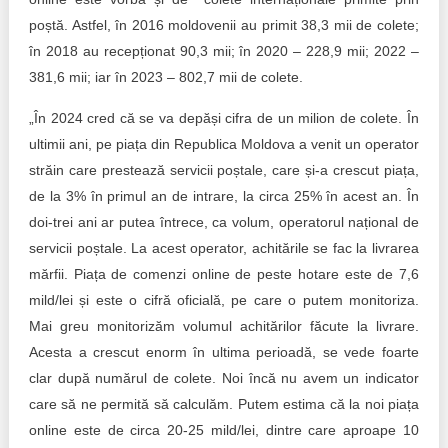
poștă. Astfel, în 2016 moldovenii au primit 38,3 mii de colete;
în 2018 au recepționat 90,3 mii; în 2020 – 228,9 mii; 2022 –
381,6 mii; iar în 2023 – 802,7 mii de colete.
„În 2024 cred că se va depăși cifra de un milion de colete. În
ultimii ani, pe piața din Republica Moldova a venit un operator
străin care prestează servicii poștale, care și-a crescut piața,
de la 3% în primul an de intrare, la circa 25% în acest an. În
doi-trei ani ar putea întrece, ca volum, operatorul național de
servicii poștale. La acest operator, achitările se fac la livrarea
mărfii. Piața de comenzi online de peste hotare este de 7,6
mild/lei și este o cifră oficială, pe care o putem monitoriza.
Mai greu monitorizăm volumul achitărilor făcute la livrare.
Acesta a crescut enorm în ultima perioadă, se vede foarte
clar după numărul de colete. Noi încă nu avem un indicator
care să ne permită să calculăm. Putem estima că la noi piața
online este de circa 20-25 mild/lei, dintre care aproape 10