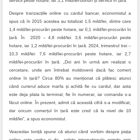
servicii peste hotare, iar 3,1 mild/lei-bunuri și servicii în țară.
Despre tranzacțiile online cu cardul bancar, economistul a
spus că în 2015 acestea au totalizat 1,5 mild/lei, dintre care
1,4 mild/lei-procurări peste hotare, iar 0,1 mild/lei-procurări în
țară. În 2020 – 4,8 mild/lei: 3,6 mild/lei-procurări peste
hotare, iar 1,2 mild/lei-procurări în țară. 2024, trimestrul trei –
10,3 mild/lei: 7,6 mild/lei-procurări peste hotare, iar 2,7
mild/lei-procurări în țară. „Doi ani în urmă am realizat o
cercetare, unde am întrebat moldovenii dacă fac comerț
online în țară? Circa 80% au menționat că plătesc atunci
când curierul aduce marfa și achită fie cu cardul, dar asta
este deja plata la terminal, fie în numerar, iar comanda s-a
făcut online. În prezent, admit că această cifră s-a modificat,
dar oricum comerțul în țară este cred că la nivel de 10
mild/lei”, a spus economistul.
Veaceslav Ioniță spune că atunci când vorbim despre piața
online este vorba și de colete internaționale primite prin