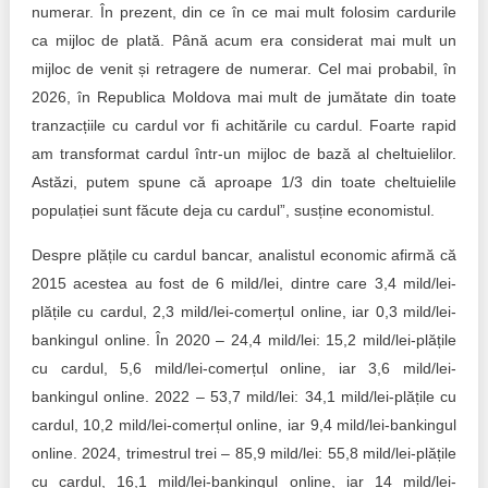
numerar. În prezent, din ce în ce mai mult folosim cardurile
ca mijloc de plată. Până acum era considerat mai mult un
mijloc de venit și retragere de numerar. Cel mai probabil, în
2026, în Republica Moldova mai mult de jumătate din toate
tranzacțiile cu cardul vor fi achitările cu cardul. Foarte rapid
am transformat cardul într-un mijloc de bază al cheltuielilor.
Astăzi, putem spune că aproape 1/3 din toate cheltuielile
populației sunt făcute deja cu cardul”, susține economistul.
Despre plățile cu cardul bancar, analistul economic afirmă că
2015 acestea au fost de 6 mild/lei, dintre care 3,4 mild/lei-
plățile cu cardul, 2,3 mild/lei-comerțul online, iar 0,3 mild/lei-
bankingul online. În 2020 – 24,4 mild/lei: 15,2 mild/lei-plățile
cu cardul, 5,6 mild/lei-comerțul online, iar 3,6 mild/lei-
bankingul online. 2022 – 53,7 mild/lei: 34,1 mild/lei-plățile cu
cardul, 10,2 mild/lei-comerțul online, iar 9,4 mild/lei-bankingul
online. 2024, trimestrul trei – 85,9 mild/lei: 55,8 mild/lei-plățile
cu cardul, 16,1 mild/lei-bankingul online, iar 14 mild/lei-