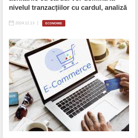
nivelul tranzacțiilor cu cardul, analiză
Politici regionale
Rapoarte
2024.12.13
ECONOMIE
Bunele practici
Inițiative în derulare
Laborator sociometric
Inițiative desfășurate
Transparența guvernării locale
Manual de proceduri
People Watch
Note & poziții​
Proces democratic
Organigrama IDIS
Agenda Națională de Business
Anunțuri
Puterea hibridă
Consiliul consulativ internațional IDIS
15 minute de realism economic