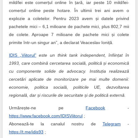
mild/lei este comerțul online în țară, iar peste 10 mild/lei-
comerțul online peste hotare. În ultimii trei ani avem o
explozie a coletelor. Pentru 2023 avem și datele privind
pachetele mici – 6,1 milioane de pachete mici, plus 802,7 mii
de colete. Aproape 7 milioane de pachete mici și colete
primite într-un singur an”, a declarat Veaceslav Ioniță.
IDIS „Viitorul”
este un think tank independent, înființat în
1993, care combină cercetarea socială, politică și economică
cu componente solide de advocacy. Instituția realizează
cercetări aplicate de monitorizare pe mai multe domenii:
economie, politica socială, politicile UE, dezvoltarea
regională, dar și riscurile de securitate și de politică externă.
Urmărește-ne pe
Facebook
-
https://www.facebook.com/IDISViitorul
;
Abonează-te la canalul nostru de
Telegram
-
https://t.me/idis93
;