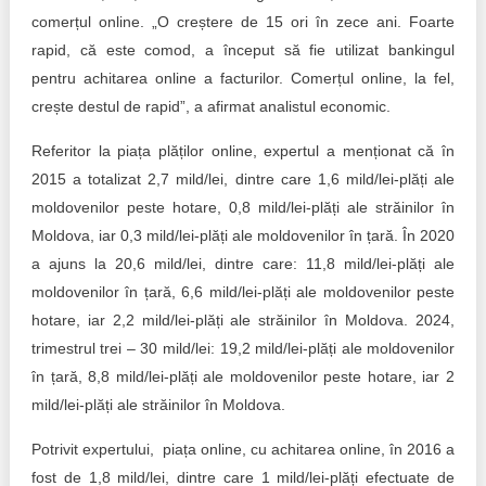
comerțul online. „O creștere de 15 ori în zece ani. Foarte
rapid, că este comod, a început să fie utilizat bankingul
pentru achitarea online a facturilor. Comerțul online, la fel,
crește destul de rapid”, a afirmat analistul economic.
Referitor la piața plăților online, expertul a menționat că în
2015 a totalizat 2,7 mild/lei, dintre care 1,6 mild/lei-plăți ale
moldovenilor peste hotare, 0,8 mild/lei-plăți ale străinilor în
Moldova, iar 0,3 mild/lei-plăți ale moldovenilor în țară. În 2020
a ajuns la 20,6 mild/lei, dintre care: 11,8 mild/lei-plăți ale
moldovenilor în țară, 6,6 mild/lei-plăți ale moldovenilor peste
hotare, iar 2,2 mild/lei-plăți ale străinilor în Moldova. 2024,
trimestrul trei – 30 mild/lei: 19,2 mild/lei-plăți ale moldovenilor
în țară, 8,8 mild/lei-plăți ale moldovenilor peste hotare, iar 2
mild/lei-plăți ale străinilor în Moldova.
Potrivit expertului, piața online, cu achitarea online, în 2016 a
fost de 1,8 mild/lei, dintre care 1 mild/lei-plăți efectuate de