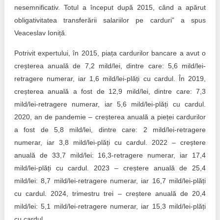
nesemnificativ. Totul a început după 2015, când a apărut
obligativitatea transferării salariilor pe carduri” a spus
Veaceslav Ioniță.
Potrivit expertului, în 2015, piața cardurilor bancare a avut o
creșterea anuală de 7,2 mild/lei, dintre care: 5,6 mild/lei-
retragere numerar, iar 1,6 mild/lei-plăți cu cardul. În 2019,
creșterea anuală a fost de 12,9 mild/lei, dintre care: 7,3
mild/lei-retragere numerar, iar 5,6 mild/lei-plăți cu cardul.
2020, an de pandemie – creșterea anuală a pieței cardurilor
a fost de 5,8 mild/lei, dintre care: 2 mild/lei-retragere
numerar, iar 3,8 mild/lei-plăți cu cardul. 2022 – creștere
anuală de 33,7 mild/lei: 16,3-retragere numerar, iar 17,4
mild/lei-plăți cu cardul. 2023 – creștere anuală de 25,4
mild/lei: 8,7 mild/lei-retragere numerar, iar 16,7 mild/lei-plăți
cu cardul. 2024, trimestru trei – creștere anuală de 20,4
mild/lei: 5,1 mild/lei-retragere numerar, iar 15,3 mild/lei-plăți
cu cardul.