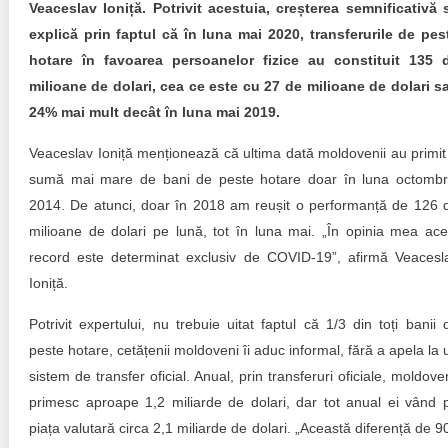
Trend Hunter
Veaceslav Ioniță. Potrivit acestuia, creșterea semnificativă 
explică prin faptul că în luna mai 2020, transferurile de pes
Buletin EU-STRAT
hotare în favoarea persoanelor fizice au constituit 135 
milioane de dolari, cea ce este cu 27 de milioane de dolari s
Aplică la BUNELE PRACTICI
24% mai mult decât în luna mai 2019.
Transparența întreprinderilor de stat
Veaceslav Ioniță menționează că ultima dată moldovenii au primit
sumă mai mare de bani de peste hotare doar în luna octombr
Cele mai bune și cele mai proaste politici locale din
Moldova
2014. De atunci, doar în 2018 am reușit o performanță de 126 
milioane de dolari pe lună, tot în luna mai. „În opinia mea ace
Democrația, independența și transparența instituțiilor
record este determinat exclusiv de COVID-19”, afirmă Veacesl
publice-cheie din Moldova
Ioniță.
Achiziții publice
Potrivit expertului, nu trebuie uitat faptul că 1/3 din toți banii 
peste hotare, cetățenii moldoveni îi aduc informal, fără a apela la 
Achizițiile publice în vizorul societății civile
sistem de transfer oficial. Anual, prin transferuri oficiale, moldoven
primesc aproape 1,2 miliarde de dolari, dar tot anual ei vând 
piața valutară circa 2,1 miliarde de dolari. „Această diferență de 9