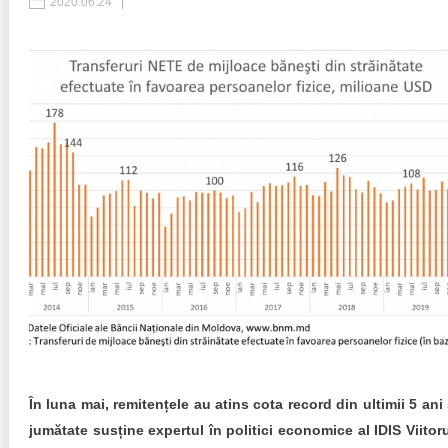
2020.06.24
Politici regionale
Rapoarte
Bunele practici
Inițiative în derulare
Laborator sociometric
Inițiative desfășurate
Transparența guvernării locale
Manual de proceduri
People Watch
Note & poziții​
Proces democratic
Organigrama IDIS
Agenda Națională de Business
Anunțuri
Puterea hibridă
Consiliul consulativ internațional IDIS
15 minute de realism economic
În luna mai, remitențele au atins cota record din ultimii 5 ani 
jumătate susține expertul în politici economice al IDIS Viitoru