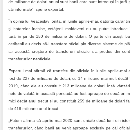
de milioane de dolari anual sunt banii care sunt introduși în țară 
căi informale”, spune expertul.
În opinia lui Veaceslav Ioniță, în lunile aprilie-mai, datorită carantin
și hotarelor închise, cetățenii moldoveni nu au putut introduce 
țară în jur de 150 de milioane de dolari. O parte din acești ba
cetățenii au decis să-i transfere oficial pin diverse sisteme de plăț
iar această creștere de transferuri oficiale s-a produs din cont
transferurilor neoficiale.
Expertul mai afirmă că transferurile oficiale în lunile aprilie-mai 
fost de 227 de milioane de dolari, cu 14 milioane mai mult decât 
2019, când ele au constituit 213 milioane de dolari. Însă vânzări
nete de valută în această perioadă au fost aproape de două ori m
mici decât anul trecut și au constituit 259 de milioane de dolari fa
de 418 milioane anul trecut.
„Putem afirma că aprilie-mai 2020 sunt unicile două luni din istor
transferurilor, când banii au venit aproape exclusiv pe căi oficial