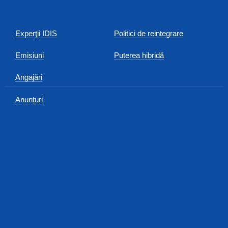
Experţii IDIS
Politici de reintegrare
Emisiuni
Puterea hibridă
Angajări
Anunțuri