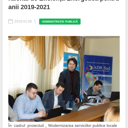
anii 2019-2021
Politici regionale
Rapoarte
2018.02.06
ADMINISTRAȚIE PUBLICĂ
Bunele practici
Inițiative în derulare
Laborator sociometric
Inițiative desfășurate
Transparența guvernării locale
Manual de proceduri
People Watch
Note & poziții​
Proces democratic
Organigrama IDIS
Agenda Națională de Business
Anunțuri
Puterea hibridă
Consiliul consulativ internațional IDIS
15 minute de realism economic
În cadrul proiectuil ,, Modernizarea serviciilor publice locale