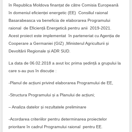
Trend Hunter
în Republica Moldova finanțat de către Comisia Europeană
în domeniul eficienței energetic (EE) Consiliul raional
Buletin EU-STRAT
Basarabeasca va beneficia de elaborarea Programului
Aplică la BUNELE PRACTICI
raional de Eficiență Energetică pentru anii 2019-2021.
Acest proiect este implementat în parteneriat cu Agenția de
Transparența întreprinderilor de stat
Cooperare a Germaniei (GIZ) ,Ministerul Agriculturii și
Devoltării Regionale și ADR SUD.
Cele mai bune și cele mai proaste politici locale din
Moldova
La data de 06.02.2018 a avut loc prima ședință a grupului la
care s-au pus în discuție :
Democrația, independența și transparența instituțiilor
publice-cheie din Moldova
-Planul de acțiuni privind elaborarea Programului de EE,
Achiziții publice
-Structura Programului și a Planului de acțiuni;
Achizițiile publice în vizorul societății civile
– Analiza datelor și rezultatele preliminare
-Acordarea criteriilor pentru determinarea proiectelor
prioritare în cadrul Programului raional pentru EE.