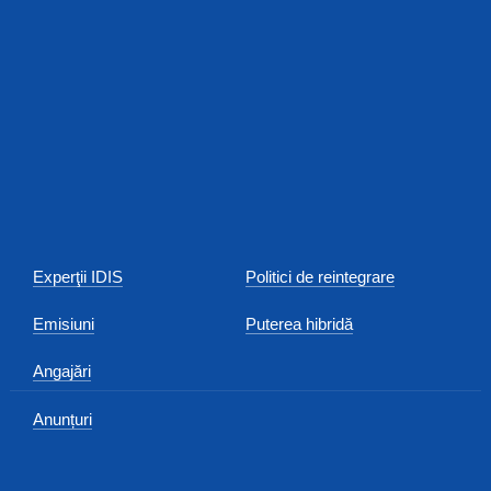
Experţii IDIS
Politici de reintegrare
Emisiuni
Puterea hibridă
Angajări
Anunțuri