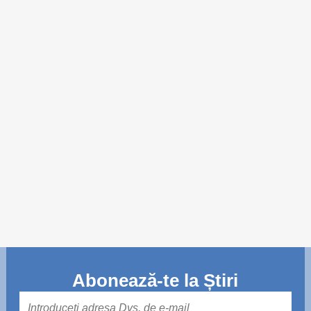
Trend Hunter
Buletin EU-STRAT
Aplică la BUNELE PRACTICI
Transparența întreprinderilor de stat
Cele mai bune și cele mai proaste politici locale din
Moldova
Democrația, independența și transparența instituțiilor
publice-cheie din Moldova
Achiziții publice
Achizițiile publice în vizorul societății civile
Abonează-te la Știri
Mail