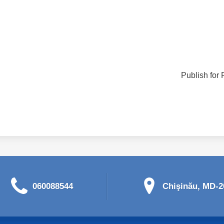
Publish for 
060088544
Chişinău, MD-20