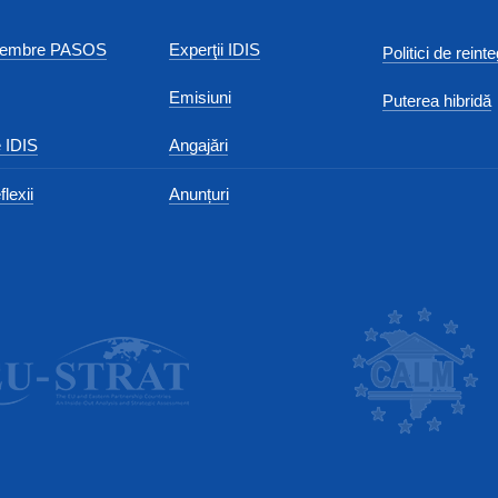
 membre PASOS
Experţii IDIS
Politici de reint
Emisiuni
Puterea hibridă
 IDIS
Angajări
flexii
Anunțuri