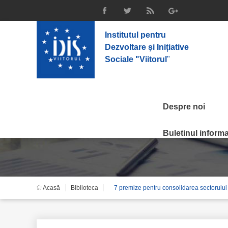
Institutul pentru
Dezvoltare şi Inițiative
Sociale "Viitorul
"
Despre noi
7 premize pentru cons
Buletinul informat
Acasă
Biblioteca
7 premize pentru consolidarea sectorului
Moldova în anul 2011