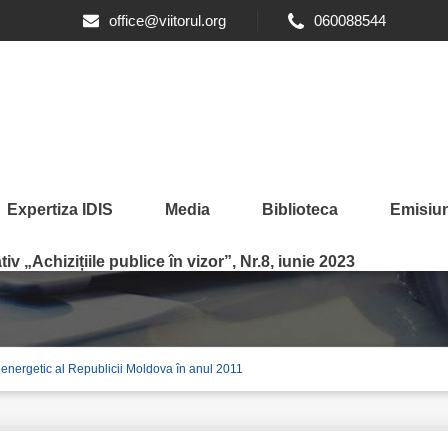
office@viitorul.org
060088544
Expertiza IDIS
Media
Biblioteca
Emisiun
olidarea sectorului energet
iv „Achizițiile publice în vizor”, Nr.8, iunie 2023
 energetic al Republicii Moldova în anul 2011