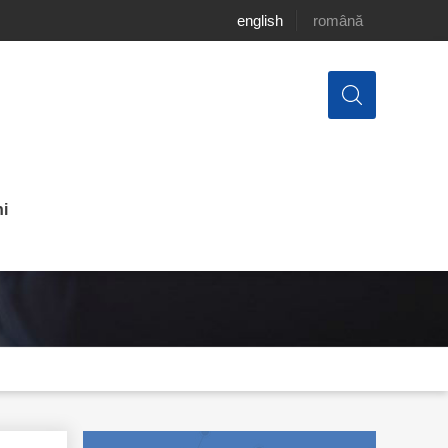
english
română
i
ic al Republicii