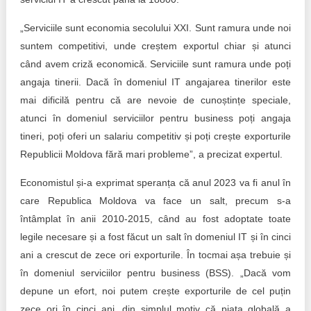
„Serviciile sunt economia secolului XXI. Sunt ramura unde noi
suntem competitivi, unde creștem exportul chiar și atunci
când avem criză economică. Serviciile sunt ramura unde poți
angaja tinerii. Dacă în domeniul IT angajarea tinerilor este
mai dificilă pentru că are nevoie de cunoștințe speciale,
atunci în domeniul serviciilor pentru business poți angaja
tineri, poți oferi un salariu competitiv și poți crește exporturile
Republicii Moldova fără mari probleme”, a precizat expertul.
Economistul și-a exprimat speranța că anul 2023 va fi anul în
care Republica Moldova va face un salt, precum s-a
întâmplat în anii 2010-2015, când au fost adoptate toate
legile necesare și a fost făcut un salt în domeniul IT și în cinci
ani a crescut de zece ori exporturile. În tocmai așa trebuie și
în domeniul serviciilor pentru business (BSS). „Dacă vom
depune un efort, noi putem crește exporturile de cel puțin
zece ori în cinci ani, din simplul motiv că piața globală a