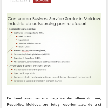
2022.12.23
ECONOMIE
Politici regionale
Rapoarte
Bunele practici
Inițiative în derulare
Laborator sociometric
Inițiative desfășurate
Transparența guvernării locale
Manual de proceduri
People Watch
Note & poziții​
Proces democratic
Organigrama IDIS
Agenda Națională de Business
Anunțuri
Puterea hibridă
Consiliul consulativ internațional IDIS
15 minute de realism economic
Pe fonul evenimentelor negative din ultimii doi ani,
Republica Moldova are totuși oportunitatea de a-și