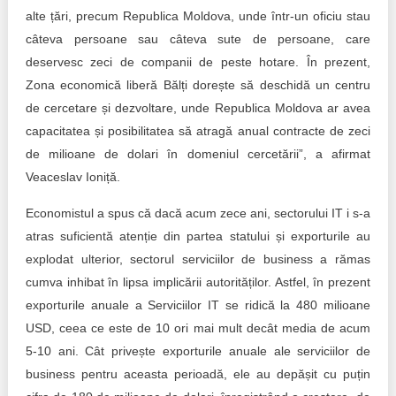
alte țări, precum Republica Moldova, unde într-un oficiu stau
câteva persoane sau câteva sute de persoane, care
deservesc zeci de companii de peste hotare. În prezent,
Zona economică liberă Bălți dorește să deschidă un centru
de cercetare și dezvoltare, unde Republica Moldova ar avea
capacitatea și posibilitatea să atragă anual contracte de zeci
de milioane de dolari în domeniul cercetării”, a afirmat
Veaceslav Ioniță.
Economistul a spus că dacă acum zece ani, sectorului IT i s-a
atras suficientă atenție din partea statului și exporturile au
explodat ulterior, sectorul serviciilor de business a rămas
cumva inhibat în lipsa implicării autorităților. Astfel, în prezent
exporturile anuale a Serviciilor IT se ridică la 480 milioane
USD, ceea ce este de 10 ori mai mult decât media de acum
5-10 ani. Cât privește exporturile anuale ale serviciilor de
business pentru aceasta perioadă, ele au depășit cu puțin