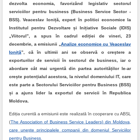
Trend Hunter
dezvolta economia, favorizând legislativ sectorul
serviciilor pentru business (Business Service Sector -
Buletin EU-STRAT
BSS). Veaceslav Ioniță, expert în politici economice la
Institutul pentru Dezvoltare și Inițiative Sociale (IDIS)
Aplică la BUNELE PRACTICI
„Viitorul”, a spus în cadrul ediției de vineri, 23
Transparența întreprinderilor de stat
decembrie, a emisiunii „
Analize economice cu Veaceslav
Ioniță
”, că în ultimii ani se observă o creștere a
Cele mai bune și cele mai proaste politici locale din
exporturilor de servicii în sectorul de business, iar o
Moldova
abordare cât mai urgentă din partea autorităților le-ar
crește potențialul acestora, la nivelul domeniului IT, care
Democrația, independența și transparența instituțiilor
publice-cheie din Moldova
este parte a Sectorului Serviciilor pentru Business (BSS)
și a ajuns lider la exportul de servicii în Republica
Achiziții publice
Moldova.
Achizițiile publice în vizorul societății civile
Ediția curentă a emisiunii este realizată în cooperare cu ABSL
(
The Association of Business Service Leaders) din Moldova,
care unește principalele companii din domeniul Serviciilor
pentru Business.