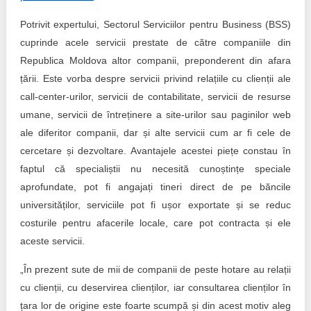
Potrivit expertului, Sectorul Serviciilor pentru Business (BSS)
cuprinde acele servicii prestate de către companiile din
Republica Moldova altor companii, preponderent din afara
țării. Este vorba despre servicii privind relațiile cu clienții ale
call-center-urilor, servicii de contabilitate, servicii de resurse
umane, servicii de întreținere a site-urilor sau paginilor web
ale diferitor companii, dar și alte servicii cum ar fi cele de
cercetare și dezvoltare. Avantajele acestei piețe constau în
faptul că specialiștii nu necesită cunoștințe speciale
aprofundate, pot fi angajați tineri direct de pe băncile
universităților, serviciile pot fi ușor exportate și se reduc
costurile pentru afacerile locale, care pot contracta și ele
aceste servicii.
„În prezent sute de mii de companii de peste hotare au relații
cu clienții, cu deservirea clienților, iar consultarea clienților în
țara lor de origine este foarte scumpă și din acest motiv aleg