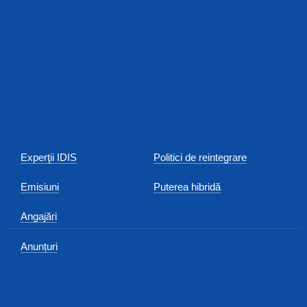
Experţii IDIS
Politici de reintegrare
Emisiuni
Puterea hibridă
Angajări
Anunțuri