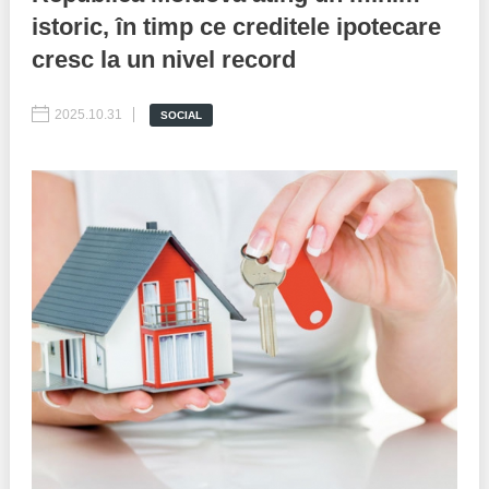
istoric, în timp ce creditele ipotecare
Politici regionale
Rapoarte
cresc la un nivel record
Bunele practici
Inițiative în derulare
2025.10.31
SOCIAL
Laborator sociometric
Inițiative desfășurate
Transparența guvernării locale
Manual de proceduri
People Watch
Note & poziții​
Proces democratic
Organigrama IDIS
Agenda Națională de Business
Anunțuri
Puterea hibridă
Consiliul consulativ internațional IDIS
15 minute de realism economic