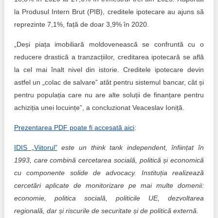
la Produsul Intern Brut (PIB), creditele ipotecare au ajuns să
reprezinte 7,1%, față de doar 3,9% în 2020.
„Deși piața imobiliară moldovenească se confruntă cu o
reducere drastică a tranzacțiilor, creditarea ipotecară se află
la cel mai înalt nivel din istorie. Creditele ipotecare devin
astfel un „colac de salvare” atât pentru sistemul bancar, cât și
pentru populația care nu are alte soluții de finanțare pentru
achiziția unei locuințe”, a concluzionat Veaceslav Ioniță.
Prezentarea PDF poate fi accesată aici
:
IDIS „Viitorul”
este un think tank independent, înființat în
1993, care combină cercetarea socială, politică și economică
cu componente solide de advocacy. Instituția realizează
cercetări aplicate de monitorizare pe mai multe domenii:
economie, politica socială, politicile UE, dezvoltarea
regională, dar și riscurile de securitate și de politică externă.