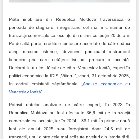
Trend Hunter
Buletin EU-STRAT
Piața imobiliară din Republica Moldova traversează o
perioadă de stagnare, înregistrând cel mai mic număr de
Aplică la BUNELE PRACTICI
tranzacții comerciale cu locuințe din ultimii cel puțin 20 de ani.
Transparența întreprinderilor de stat
Pe de altă parte, creditele ipotecare acordate de către bănci
ating maxime istorice, devenind principalul instrument
Cele mai bune și cele mai proaste politici locale din
financiar prin care cetățenii își pot procura o locuință.
Moldova
Declarațiile au fost făcute de către Veaceslav Ioniță, expert în
politici economice la IDIS „Viitorul”, vineri, 31 octombrie 2025,
Democrația, independența și transparența instituțiilor
publice-cheie din Moldova
în cadrul emisiunii săptămânale „
Analize economice cu
Veaceslav Ioniță
”.
Achiziții publice
Potrivit datelor analizate de către expert, în 2023 în
Achizițiile publice în vizorul societății civile
Republica Moldova au fost efectuate 36,9 mii de tranzacții
comerciale cu locuințe, iar în 2024 – 36,1 mii. În primele nouă
luni ale anului 2025 s-au înregistrat doar 24,6 mii de
tranzacții, unul dintre cele mai scăzute niveluri din istoria țării.