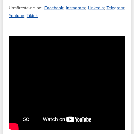
Urmărește-ne pe:
Facebook
;
Instagram
;
Linkedin
;
Telegram
;
Youtube
;
Tiktok
.