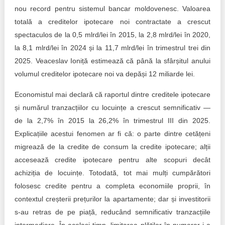
nou record pentru sistemul bancar moldovenesc. Valoarea
totală a creditelor ipotecare noi contractate a crescut
spectaculos de la 0,5 mlrd/lei în 2015, la 2,8 mlrd/lei în 2020,
la 8,1 mlrd/lei în 2024 și la 11,7 mlrd/lei în trimestrul trei din
2025. Veaceslav Ioniță estimează că până la sfârșitul anului
volumul creditelor ipotecare noi va depăși 12 miliarde lei.
Economistul mai declară că raportul dintre creditele ipotecare
și numărul tranzacțiilor cu locuințe a crescut semnificativ —
de la 2,7% în 2015 la 26,2% în trimestrul III din 2025.
Explicațiile acestui fenomen ar fi că: o parte dintre cetățeni
migrează de la credite de consum la credite ipotecare; alții
accesează credite ipotecare pentru alte scopuri decât
achiziția de locuințe. Totodată, tot mai mulți cumpărători
folosesc credite pentru a completa economiile proprii, în
contextul creșterii prețurilor la apartamente; dar și investitorii
s-au retras de pe piață, reducând semnificativ tranzacțiile