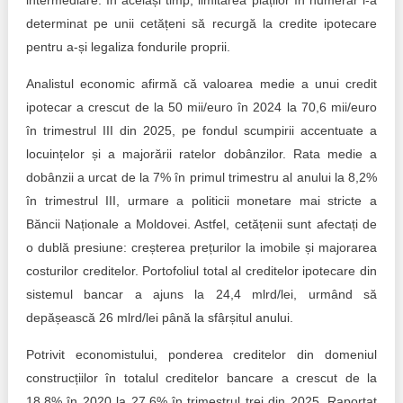
intermediare. În același timp, limitarea plăților în numerar i-a
determinat pe unii cetățeni să recurgă la credite ipotecare
pentru a-și legaliza fondurile proprii.
Analistul economic afirmă că valoarea medie a unui credit
ipotecar a crescut de la 50 mii/euro în 2024 la 70,6 mii/euro
în trimestrul III din 2025, pe fondul scumpirii accentuate a
locuințelor și a majorării ratelor dobânzilor. Rata medie a
dobânzii a urcat de la 7% în primul trimestru al anului la 8,2%
în trimestrul III, urmare a politicii monetare mai stricte a
Băncii Naționale a Moldovei. Astfel, cetățenii sunt afectați de
o dublă presiune: creșterea prețurilor la imobile și majorarea
costurilor creditelor. Portofoliul total al creditelor ipotecare din
sistemul bancar a ajuns la 24,4 mlrd/lei, urmând să
depășească 26 mlrd/lei până la sfârșitul anului.
Potrivit economistului, ponderea creditelor din domeniul
construcțiilor în totalul creditelor bancare a crescut de la
18,8% în 2020 la 27,6% în trimestrul trei din 2025. Raportat