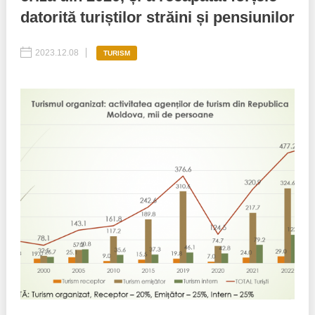
datorită turiștilor străini și pensiunilor
Politici regionale
Rapoarte
2023.12.08
TURISM
Bunele practici
Inițiative în derulare
Laborator sociometric
Inițiative desfășurate
Transparența guvernării locale
Manual de proceduri
People Watch
Note & poziții​
Proces democratic
Organigrama IDIS
Agenda Națională de Business
Anunțuri
Puterea hibridă
Consiliul consulativ internațional IDIS
15 minute de realism economic