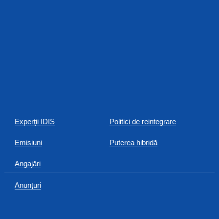
Experţii IDIS
Politici de reintegrare
Emisiuni
Puterea hibridă
Angajări
Anunțuri