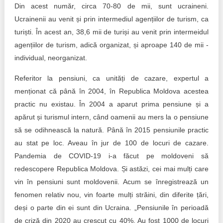
Din acest număr, circa 70-80 de mii, sunt ucraineni.
Ucrainenii au venit și prin intermediul agențiilor de turism, ca
turiști. În acest an, 38,6 mii de turiși au venit prin intermeidul
agențiilor de turism, adică organizat, și aproape 140 de mii -
individual, neorganizat.
Referitor la pensiuni, ca unități de cazare, expertul a
menționat că până în 2004, în Republica Moldova acestea
practic nu existau. În 2004 a aparut prima pensiune și a
apărut și turismul intern, când oamenii au mers la o pensiune
să se odihnească la natură. Până în 2015 pensiunile practic
au stat pe loc. Aveau în jur de 100 de locuri de cazare.
Pandemia de COVID-19 i-a făcut pe moldoveni să
redescopere Republica Moldova. Și astăzi, cei mai mulți care
vin în pensiuni sunt moldovenii. Acum se înregistrează un
fenomen relativ nou, vin foarte mulți străini, din diferite țări,
deși o parte din ei sunt din Ucraina. „Pensiunile în perioadă
de criză din 2020 au crescut cu 40%. Au fost 1000 de locuri