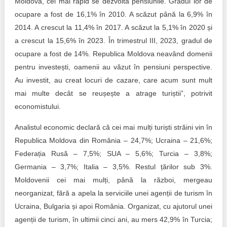
Moldova, cel mai rapid se dezvoltă pensiunile. Gradul lor de
ocupare a fost de 16,1% în 2010. A scăzut până la 6,9% în
2014. A crescut la 11,4% în 2017. A scăzut la 5,1% în 2020 și
a crescut la 15,6% în 2023. În trimestrul III, 2023, gradul de
ocupare a fost de 14%. Republica Moldova neavând domenii
pentru investești, oamenii au văzut în pensiuni perspective.
Au investit, au creat locuri de cazare, care acum sunt mult
mai multe decât se reușește a atrage turiștii”, potrivit
economistului.
Analistul economic declară că cei mai mulți turiști străini vin în
Republica Moldova din România – 24,7%; Ucraina – 21,6%;
Federația Rusă – 7,5%; SUA – 5,6%; Turcia – 3,8%;
Germania – 3,7%; Italia – 3,5%. Restul țărilor sub 3%.
Moldovenii cei mai mulți, până la război, mergeau
neorganizat, fără a apela la serviciile unei agenții de turism în
Ucraina, Bulgaria și apoi România. Organizat, cu ajutorul unei
agenții de turism, în ultimii cinci ani, au mers 42,9% în Turcia;