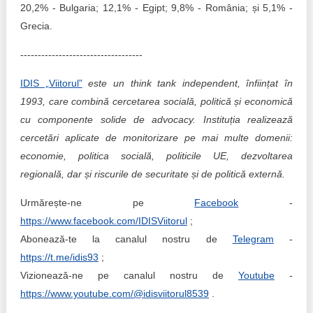
20,2% - Bulgaria; 12,1% - Egipt; 9,8% - România; și 5,1% -
Grecia.
-----------------------------------
IDIS „Viitorul”
este un think tank independent, înființat în
1993, care combină cercetarea socială, politică și economică
cu componente solide de advocacy. Instituția realizează
cercetări aplicate de monitorizare pe mai multe domenii:
economie, politica socială, politicile UE, dezvoltarea
regională, dar și riscurile de securitate și de politică externă.
Urmărește-ne pe
Facebook
-
https://www.facebook.com/IDISViitorul
;
Abonează-te la canalul nostru de
Telegram
-
https://t.me/idis93
;
Vizionează-ne pe canalul nostru de
Youtube
-
https://www.youtube.com/@idisviitorul8539
.