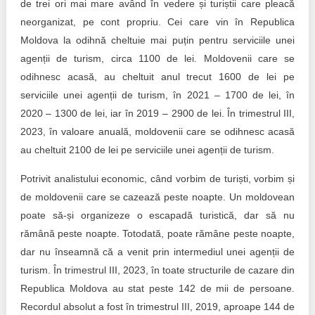
de trei ori mai mare având în vedere și turiștii care pleacă
neorganizat, pe cont propriu. Cei care vin în Republica
Moldova la odihnă cheltuie mai puțin pentru serviciile unei
agenții de turism, circa 1100 de lei. Moldovenii care se
odihnesc acasă, au cheltuit anul trecut 1600 de lei pe
serviciile unei agenții de turism, în 2021 – 1700 de lei, în
2020 – 1300 de lei, iar în 2019 – 2900 de lei. În trimestrul III,
2023, în valoare anuală, moldovenii care se odihnesc acasă
au cheltuit 2100 de lei pe serviciile unei agenții de turism.
Potrivit analistului economic, când vorbim de turiști, vorbim și
de moldovenii care se cazează peste noapte. Un moldovean
poate să-și organizeze o escapadă turistică, dar să nu
rămână peste noapte. Totodată, poate rămâne peste noapte,
dar nu înseamnă că a venit prin intermediul unei agenții de
turism. În trimestrul III, 2023, în toate structurile de cazare din
Republica Moldova au stat peste 142 de mii de persoane.
Recordul absolut a fost în trimestrul III, 2019, aproape 144 de