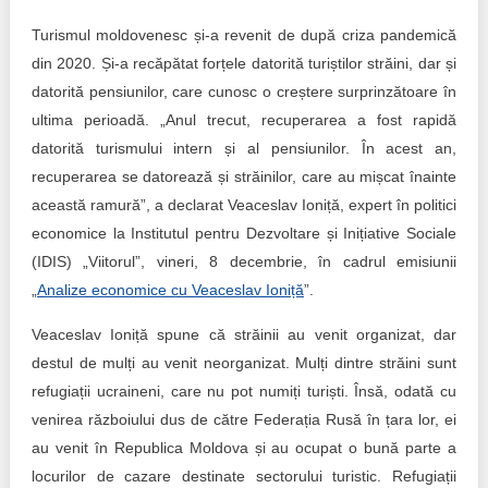
Trend Hunter
Turismul moldovenesc și-a revenit de după criza pandemică
Buletin EU-STRAT
din 2020. Și-a recăpătat forțele datorită turiștilor străini, dar și
datorită pensiunilor, care cunosc o creștere surprinzătoare în
Aplică la BUNELE PRACTICI
ultima perioadă. „Anul trecut, recuperarea a fost rapidă
datorită turismului intern și al pensiunilor. În acest an,
Transparența întreprinderilor de stat
recuperarea se datorează și străinilor, care au mișcat înainte
Cele mai bune și cele mai proaste politici locale din
această ramură”, a declarat Veaceslav Ioniță, expert în politici
Moldova
economice la Institutul pentru Dezvoltare și Inițiative Sociale
(IDIS) „Viitorul”, vineri, 8 decembrie, în cadrul emisiunii
Democrația, independența și transparența instituțiilor
„
Analize economice cu Veaceslav Ioniță
”.
publice-cheie din Moldova
Veaceslav Ioniță spune că străinii au venit organizat, dar
Achiziții publice
destul de mulți au venit neorganizat. Mulți dintre străini sunt
refugiații ucraineni, care nu pot numiți turiști. Însă, odată cu
Achizițiile publice în vizorul societății civile
venirea războiului dus de către Federația Rusă în țara lor, ei
au venit în Republica Moldova și au ocupat o bună parte a
locurilor de cazare destinate sectorului turistic. Refugiații