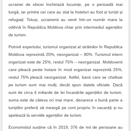
ucrainei de obicei închiriază locuințe, pe o perioadă mai
lungă, iar printre cei care au stat la hoteluri au fost și turiști și
refugiați. Totuși, ucrainenii au venit într-un număr mare la
odihnă în Republica Moldova chiar prin intermediul agențiilor
de turism.
Potrivit expertului, turismul organizat al străinilor în Republica
Moldova reprezintă 20%, neorganizat – 80%. Turismul intern
organizat este de 25%, restul 75% – neorganizat. Moldovenii
care pleacă peste hotare în mod organizat reprezintă 25%,
restul 75% pleacă neorganizat. Astfel, banii care se cheltuie
pe turism sunt mai mulți, decât spun datele oficiale. Dacă
sunt de circa 4 miliarde de lei încasările agențiilor de turism,
suma este de câteva ori mai mare, deoarece o bună parte a
turiștilor preferă să meargă pe cont propriu în vacanță și nu
apelează la serviiile agențiilor de turism.
Economistul susține că în 2019, 376 de mii de persoane au