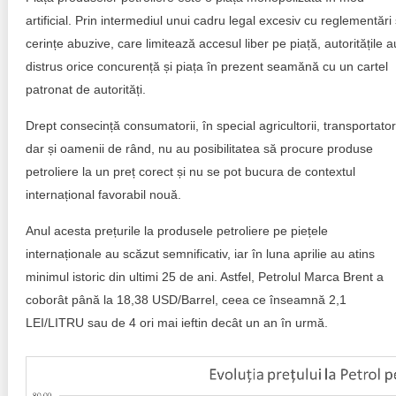
Trend Hunter
artificial. Prin intermediul unui cadru legal excesiv cu reglementări 
Buletin EU-STRAT
cerințe abuzive, care limitează accesul liber pe piață, autoritățile a
distrus orice concurență și piața în prezent seamănă cu un cartel
Aplică la BUNELE PRACTICI
patronat de autorități.
Transparența întreprinderilor de stat
Drept consecință consumatorii, în special agricultorii, transportatori
dar și oamenii de rând, nu au posibilitatea să procure produse
Cele mai bune și cele mai proaste politici locale din
petroliere la un preț corect și nu se pot bucura de contextul
Moldova
internațional favorabil nouă.
Democrația, independența și transparența instituțiilor
Anul acesta prețurile la produsele petroliere pe piețele
publice-cheie din Moldova
internaționale au scăzut semnificativ, iar în luna aprilie au atins
minimul istoric din ultimi 25 de ani. Astfel, Petrolul Marca Brent a
Achiziții publice
coborât până la 18,38 USD/Barrel, ceea ce înseamnă 2,1
Achizițiile publice în vizorul societății civile
LEI/LITRU sau de 4 ori mai ieftin decât un an în urmă.