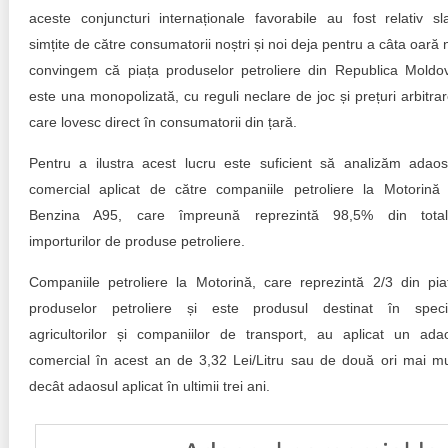
aceste conjuncturi internaționale favorabile au fost relativ sl
simțite de către consumatorii noștri și noi deja pentru a câta oară 
convingem că piața produselor petroliere din Republica Moldo
este una monopolizată, cu reguli neclare de joc și prețuri arbitrar
care lovesc direct în consumatorii din țară.
Pentru a ilustra acest lucru este suficient să analizăm adaos
comercial aplicat de către companiile petroliere la Motorină 
Benzina A95, care împreună reprezintă 98,5% din total
importurilor de produse petroliere.
Companiile petroliere la Motorină, care reprezintă 2/3 din pia
produselor petroliere și este produsul destinat în speci
agricultorilor și companiilor de transport, au aplicat un ada
comercial în acest an de 3,32 Lei/Litru sau de două ori mai mu
decât adaosul aplicat în ultimii trei ani.