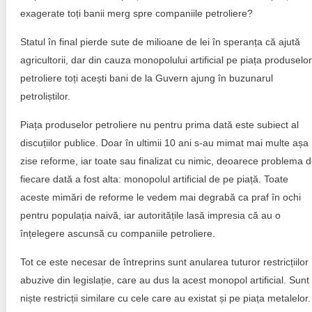
exagerate toți banii merg spre companiile petroliere?
Statul în final pierde sute de milioane de lei în speranța că ajută
agricultorii, dar din cauza monopolului artificial pe piața produselor
petroliere toți acești bani de la Guvern ajung în buzunarul
petroliștilor.
Piața produselor petroliere nu pentru prima dată este subiect al
discuțiilor publice. Doar în ultimii 10 ani s-au mimat mai multe așa
zise reforme, iar toate sau finalizat cu nimic, deoarece problema 
fiecare dată a fost alta: monopolul artificial de pe piață. Toate
aceste mimări de reforme le vedem mai degrabă ca praf în ochi
pentru populația naivă, iar autoritățile lasă impresia că au o
înțelegere ascunsă cu companiile petroliere.
Tot ce este necesar de întreprins sunt anularea tuturor restricțiilor
abuzive din legislație, care au dus la acest monopol artificial. Sunt
niște restricții similare cu cele care au existat și pe piața metalelor.