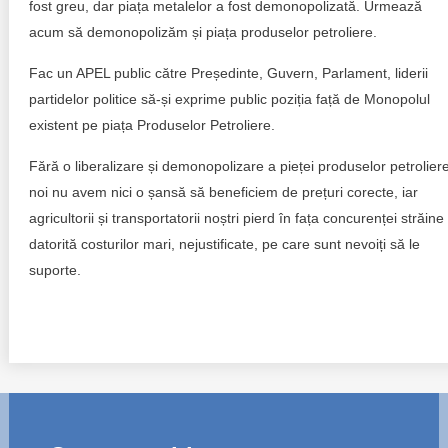
fost greu, dar piața metalelor a fost demonopolizată. Urmează
acum să demonopolizăm și piața produselor petroliere.
Fac un APEL public către Președinte, Guvern, Parlament, liderii
partidelor politice să-și exprime public poziția față de Monopolul
existent pe piața Produselor Petroliere.
Fără o liberalizare și demonopolizare a pieței produselor petroliere
noi nu avem nici o șansă să beneficiem de prețuri corecte, iar
agricultorii și transportatorii noștri pierd în fața concurenței străine
datorită costurilor mari, nejustificate, pe care sunt nevoiți să le
suporte.