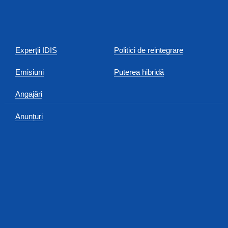
Experţii IDIS
Politici de reintegrare
Emisiuni
Puterea hibridă
Angajări
Anunțuri