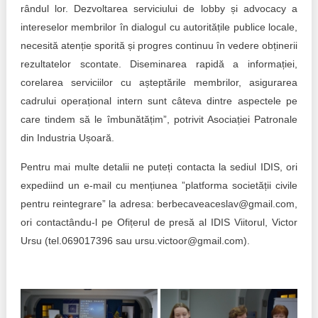
rândul lor. Dezvoltarea serviciului de lobby și advocacy a
intereselor membrilor în dialogul cu autoritățile publice locale,
necesită atenție sporită și progres continuu în vedere obținerii
rezultatelor scontate. Diseminarea rapidă a informației,
corelarea serviciilor cu așteptările membrilor, asigurarea
cadrului operațional intern sunt câteva dintre aspectele pe
care tindem să le îmbunătățim”, potrivit Asociației Patronale
din Industria Ușoară.
Pentru mai multe detalii ne puteți contacta la sediul IDIS, ori
expediind un e-mail cu mențiunea ”platforma societății civile
pentru reintegrare” la adresa: berbecaveaceslav@gmail.com,
ori contactându-l pe Ofițerul de presă al IDIS Viitorul, Victor
Ursu (tel.069017396 sau ursu.victoor@gmail.com).