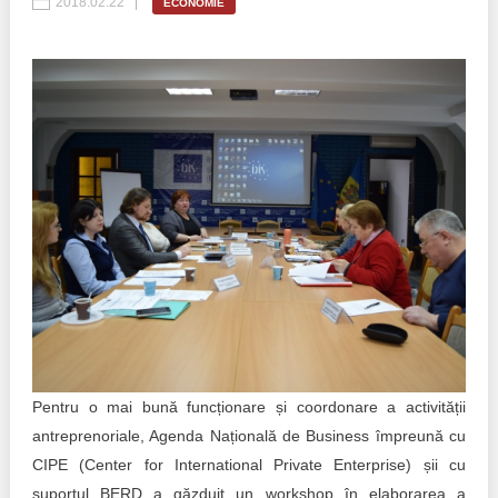
2018.02.22
ECONOMIE
Politici regionale
Rapoarte
Bunele practici
Inițiative în derulare
Laborator sociometric
Inițiative desfășurate
Transparența guvernării locale
Manual de proceduri
People Watch
Note & poziții​
Proces democratic
Organigrama IDIS
Agenda Națională de Business
Anunțuri
Puterea hibridă
Consiliul consulativ internațional IDIS
Pentru o mai bună funcționare și coordonare a activității
antreprenoriale, Agenda Națională de Business împreună cu
15 minute de realism economic
CIPE (Center for International Private Enterprise) șii cu
suportul BERD a găzduit un workshop în elaborarea a