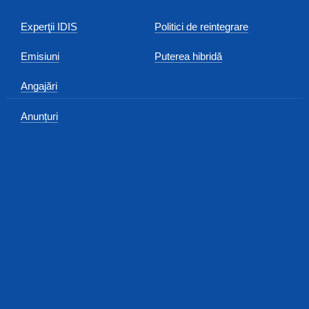
Experţii IDIS
Politici de reintegrare
Emisiuni
Puterea hibridă
Angajări
Anunțuri