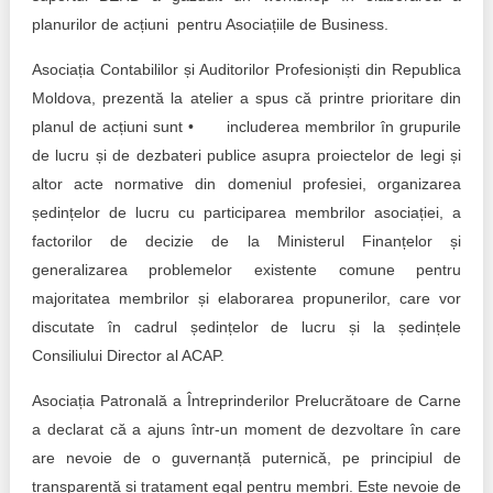
Trend Hunter
planurilor de acțiuni pentru Asociațiile de Business.
Buletin EU-STRAT
Asociația Contabililor și Auditorilor Profesioniști din Republica
Moldova, prezentă la atelier a spus că printre prioritare din
Aplică la BUNELE PRACTICI
planul de acțiuni sunt • includerea membrilor în grupurile
Transparența întreprinderilor de stat
de lucru și de dezbateri publice asupra proiectelor de legi și
altor acte normative din domeniul profesiei, organizarea
Cele mai bune și cele mai proaste politici locale din
ședințelor de lucru cu participarea membrilor asociației, a
Moldova
factorilor de decizie de la Ministerul Finanțelor și
generalizarea problemelor existente comune pentru
Democrația, independența și transparența instituțiilor
publice-cheie din Moldova
majoritatea membrilor și elaborarea propunerilor, care vor
discutate în cadrul ședințelor de lucru și la ședințele
Achiziții publice
Consiliului Director al ACAP.
Achizițiile publice în vizorul societății civile
Asociația Patronală a Întreprinderilor Prelucrătoare de Carne
a declarat că a ajuns într-un moment de dezvoltare în care
are nevoie de o guvernanță puternică, pe principiul de
transparență și tratament egal pentru membri. Este nevoie de