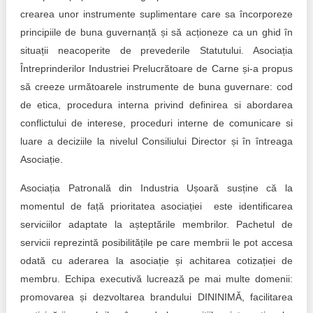
crearea unor instrumente suplimentare care sa încorporeze
principiile de buna guvernanță și să acționeze ca un ghid în
situații neacoperite de prevederile Statutului. Asociația
Întreprinderilor Industriei Prelucrătoare de Carne și-a propus
să creeze următoarele instrumente de buna guvernare: cod
de etica, procedura interna privind definirea si abordarea
conflictului de interese, proceduri interne de comunicare si
luare a deciziile la nivelul Consiliului Director și în întreaga
Asociație.
Asociația Patronală din Industria Ușoară susține că la
momentul de față prioritatea asociației este identificarea
serviciilor adaptate la așteptările membrilor. Pachetul de
servicii reprezintă posibilitățile pe care membrii le pot accesa
odată cu aderarea la asociație și achitarea cotizației de
membru. Echipa executivă lucrează pe mai multe domenii:
promovarea și dezvoltarea brandului DININIMĂ, facilitarea