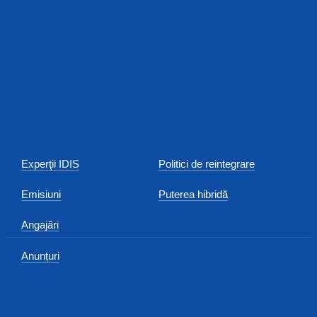
Experţii IDIS
Politici de reintegrare
Emisiuni
Puterea hibridă
Angajări
Anunțuri