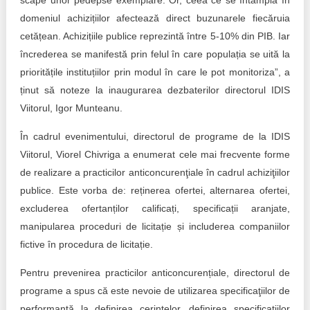
scape unor pedepse exemplare. Or, ceea ce se întâmplă în
domeniul achizițiilor afectează direct buzunarele fiecăruia
cetățean. Achizițiile publice reprezintă între 5-10% din PIB. Iar
încrederea se manifestă prin felul în care populația se uită la
prioritățile instituțiilor prin modul în care le pot monitoriza”, a
ținut să noteze la inaugurarea dezbaterilor directorul IDIS
Viitorul, Igor Munteanu.
În cadrul evenimentului, directorul de programe de la IDIS
Viitorul, Viorel Chivriga a enumerat cele mai frecvente forme
de realizare a practicilor anticoncurenţiale în cadrul achiziţiilor
publice. Este vorba de: reținerea ofertei, alternarea ofertei,
excluderea ofertanților calificați, specificații aranjate,
manipularea proceduri de licitație și includerea companiilor
fictive în procedura de licitație.
Pentru prevenirea practicilor anticoncurențiale, directorul de
programe a spus că este nevoie de utilizarea specificaţiilor de
performanţă la definirea cerinţelor, definirea specificaţiilor