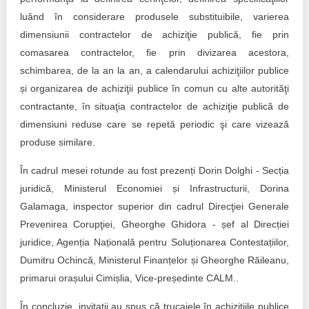
luând în considerare produsele substituibile, varierea
dimensiunii contractelor de achiziţie publică, fie prin
comasarea contractelor, fie prin divizarea acestora,
schimbarea, de la an la an, a calendarului achiziţiilor publice
și organizarea de achiziţii publice în comun cu alte autorităţi
contractante, în situaţia contractelor de achiziţie publică de
dimensiuni reduse care se repetă periodic şi care vizează
produse similare.
În cadrul mesei rotunde au fost prezenți Dorin Dolghi - Secția
juridică, Ministerul Economiei și Infrastructurii, Dorina
Galamaga, inspector superior din cadrul Direcţiei Generale
Prevenirea Corupţiei, Gheorghe Ghidora - șef al Direcției
juridice, Agenția Națională pentru Soluționarea Contestațiilor,
Dumitru Ochincă, Ministerul Finanțelor și Gheorghe Răileanu,
primarui orașului Cimișlia, Vice-președinte CALM..
În concluzie, invitații au spus că trucajele în achizițiile publice