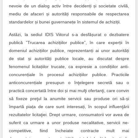
Trend Hunter
nevoie de un dialog activ între decidenți și societate civilă,
mediu de afaceri și autorități responsabile de respectarea
Buletin EU-STRAT
standardelor și bunei guvernanețe în sistemul de achiziții.
Aplică la BUNELE PRACTICI
Astăzi, la sediul IDIS Viitorul s-a desfășurat o dezbatere
publică ”Trucarea achizițiilor publice”, în care experții în
Transparența întreprinderilor de stat
domeniul achizițiilor publice, reprezentanți ai unor autorități
Cele mai bune și cele mai proaste politici locale din
de stat și autorități publice locale, au discutat despre
Moldova
fenomenul licitațiilor trucate, ca expresie a condițiilor anti-
concurențiale în procesul achizițiilor publice. Practicile
Democrația, independența și transparența instituțiilor
publice-cheie din Moldova
anticoncurențiale presupun o înţelegere secretă sau o
practică concertată între doi și mai mulţi ofertanţi, care convin
Achiziții publice
să fixeze preţul la anumite servicii sau produse ori să-și
împartă piața de care sunt interesați, în scopul influenţării
Achizițiile publice în vizorul societății civile
rezultatelor licitaţiei. Drept urmare, consumatorii vor avea de
suferit ca urmare a unor produse necalitative, servicii ne-
competitive, fiind încheiate contracte mult mai