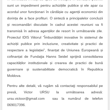
sunt un impediment pentru achizițiile publice și ele apar cu
acordul unor funcționari în cârdășie cu agenții economici din
dorința de a face profituri. O sinteză a principalelor concluzii
și recomandări discutate în cadrul acestei reuniuni va fi
transmisă în adresa agențiilor de resort în următoarele zile.
Proiectul IDIS Viitorul “Îmbunătățiri inovative în sistemul de
achiziții publice prin incluziune, creativitate și practici de
respectare a legislației”, finanțat de Uniunea Europeană și
cofinanțat de Fundaţia Hanns Seidel sprijină consolidarea
capacităților instituționale și crearea de practici de bună
guvernare și sustenabilitate democratică în Republica
Moldova.
Pentru alte detalii, vă rugăm să contactaţi responsabilul pe
presă, Victor URSU la următoarea adresă:
ursu.victoor@gmail.com sau la numărul de telefon
069017396.