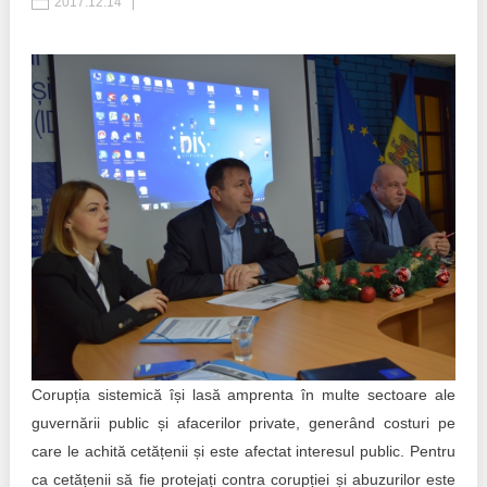
2017.12.14
Politici regionale
Rapoarte
Bunele practici
Inițiative în derulare
Laborator sociometric
Inițiative desfășurate
Transparența guvernării locale
Manual de proceduri
People Watch
Note & poziții​
Proces democratic
Organigrama IDIS
Agenda Națională de Business
Anunțuri
Puterea hibridă
Corupția sistemică își lasă amprenta în multe sectoare ale
Consiliul consulativ internațional IDIS
guvernării public și afacerilor private, generând costuri pe
15 minute de realism economic
care le achită cetățenii și este afectat interesul public. Pentru
ca cetățenii să fie protejați contra corupției și abuzurilor este