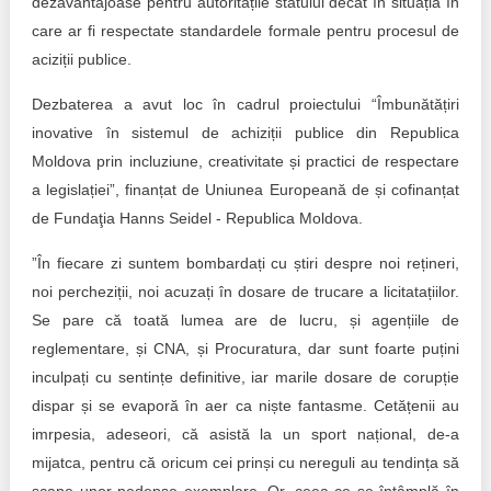
dezavantajoase pentru autoritățile statului decât în situația în
care ar fi respectate standardele formale pentru procesul de
aciziții publice.
Dezbaterea a avut loc în cadrul proiectului “Îmbunătățiri
inovative în sistemul de achiziții publice din Republica
Moldova prin incluziune, creativitate și practici de respectare
a legislației”, finanțat de Uniunea Europeană de și cofinanțat
de Fundaţia Hanns Seidel - Republica Moldova.
”În fiecare zi suntem bombardați cu știri despre noi rețineri,
noi percheziții, noi acuzați în dosare de trucare a licitatațiilor.
Se pare că toată lumea are de lucru, și agențiile de
reglementare, și CNA, și Procuratura, dar sunt foarte puțini
inculpați cu sentințe definitive, iar marile dosare de corupție
dispar și se evaporă în aer ca niște fantasme. Cetățenii au
imrpesia, adeseori, că asistă la un sport național, de-a
mijatca, pentru că oricum cei prinși cu nereguli au tendința să