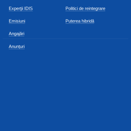
Experţii IDIS
Politici de reintegrare
Emisiuni
Puterea hibridă
Angajări
Anunțuri