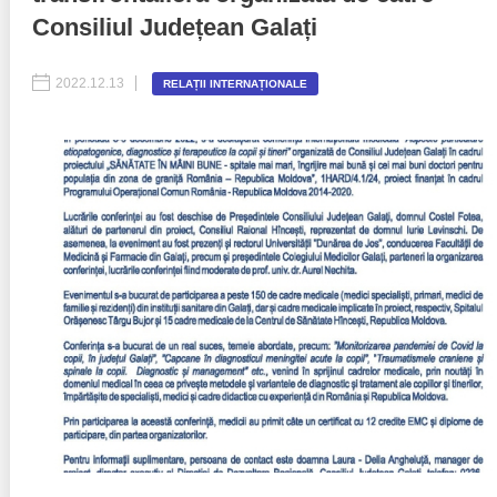
Consiliul Județean Galați
Politici regionale
Rapoarte
2022.12.13
RELAȚII INTERNAȚIONALE
Bunele practici
Inițiative în derulare
Laborator sociometric
Inițiative desfășurate
Transparența guvernării locale
Manual de proceduri
People Watch
Note & poziții​
Proces democratic
Organigrama IDIS
Agenda Națională de Business
Anunțuri
Puterea hibridă
Consiliul consulativ internațional IDIS
15 minute de realism economic