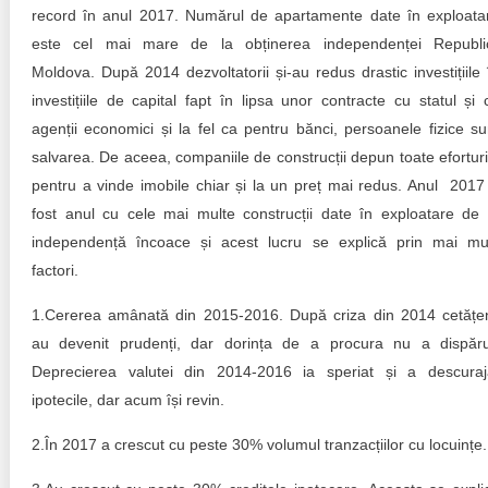
Trend Hunter
record în anul 2017. Numărul de apartamente date în exploata
este cel mai mare de la obținerea independenței Republic
Buletin EU-STRAT
Moldova. După 2014 dezvoltatorii și-au redus drastic investițiile 
investițiile de capital fapt în lipsa unor contracte cu statul și 
Aplică la BUNELE PRACTICI
agenții economici și la fel ca pentru bănci, persoanele fizice su
Transparența întreprinderilor de stat
salvarea. De aceea, companiile de construcții depun toate eforturi
pentru a vinde imobile chiar și la un preț mai redus. Anul 2017
Cele mai bune și cele mai proaste politici locale din
fost anul cu cele mai multe construcții date în exploatare de 
Moldova
independență încoace și acest lucru se explică prin mai mul
factori.
Democrația, independența și transparența instituțiilor
publice-cheie din Moldova
1.Cererea amânată din 2015-2016. După criza din 2014 cetățen
Achiziții publice
au devenit prudenți, dar dorința de a procura nu a dispăru
Deprecierea valutei din 2014-2016 ia speriat și a descuraj
Achizițiile publice în vizorul societății civile
ipotecile, dar acum își revin.
2.În 2017 a crescut cu peste 30% volumul tranzacțiilor cu locuințe.