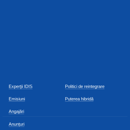
Experţii IDIS
Politici de reintegrare
Emisiuni
Puterea hibridă
Angajări
Anunțuri