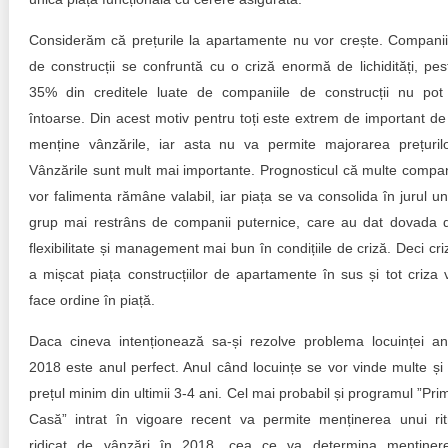
Considerăm că prețurile la apartamente nu vor crește. Companii
de construcții se confruntă cu o criză enormă de lichidități, pes
35% din creditele luate de companiile de construcții nu pot 
întoarse. Din acest motiv pentru toți este extrem de important de
menține vânzările, iar asta nu va permite majorarea prețurilo
Vânzările sunt mult mai importante. Prognosticul că multe compan
vor falimenta rămâne valabil, iar piața se va consolida în jurul un
grup mai restrâns de companii puternice, care au dat dovada 
flexibilitate și management mai bun în condițiile de criză. Deci cri
a mișcat piața construcțiilor de apartamente în sus și tot criza 
face ordine în piață.
Daca cineva intenționează sa-și rezolve problema locuinței an
2018 este anul perfect. Anul când locuințe se vor vinde multe și 
prețul minim din ultimii 3-4 ani. Cel mai probabil și programul ”Pri
Casă” intrat în vigoare recent va permite menținerea unui ri
ridicat de vânzări în 2018, cea ce va determina menținer