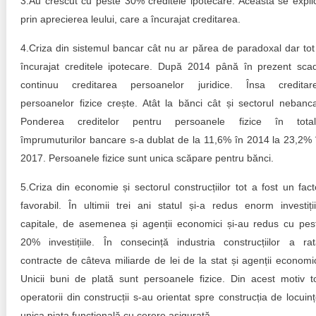
3.Au crescut cu peste 30% creditele ipotecare. Aceasta se expli
prin aprecierea leului, care a încurajat creditarea.
4.Criza din sistemul bancar cât nu ar părea de paradoxal dar tot
încurajat creditele ipotecare. După 2014 până în prezent sca
continuu creditarea persoanelor juridice. Însa creditar
persoanelor fizice crește. Atât la bănci cât și sectorul nebanca
Ponderea creditelor pentru persoanele fizice în total
împrumuturilor bancare s-a dublat de la 11,6% în 2014 la 23,2% 
2017. Persoanele fizice sunt unica scăpare pentru bănci.
5.Criza din economie și sectorul construcțiilor tot a fost un fact
favorabil. În ultimii trei ani statul și-a redus enorm investiții
capitale, de asemenea și agenții economici și-au redus cu pes
20% investițiile. În consecință industria construcțiilor a rat
contracte de câteva miliarde de lei de la stat și agenții economic
Unicii buni de plată sunt persoanele fizice. Din acest motiv to
operatorii din construcții s-au orientat spre construcția de locuinț
unica piața funcțională cu cerere asigurată.