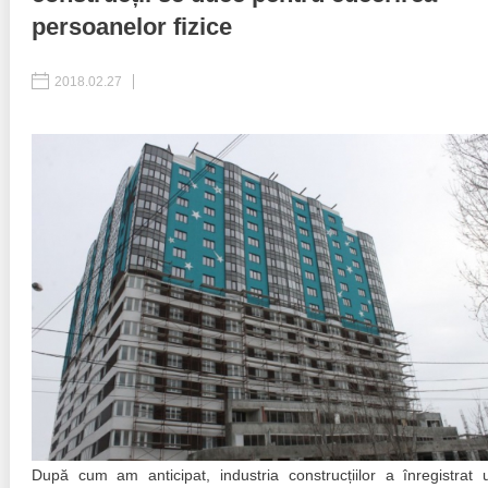
persoanelor fizice
Politici regionale
Rapoarte
2018.02.27
Bunele practici
Inițiative în derulare
Laborator sociometric
Inițiative desfășurate
Transparența guvernării locale
Manual de proceduri
People Watch
Note & poziții​
Proces democratic
Organigrama IDIS
Agenda Națională de Business
Anunțuri
Puterea hibridă
Consiliul consulativ internațional IDIS
15 minute de realism economic
După cum am anticipat, industria construcțiilor a înregistrat 