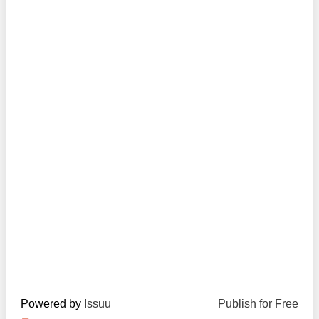
Trend Hunter
Buletin EU-STRAT
Aplică la BUNELE PRACTICI
Transparența întreprinderilor de stat
Cele mai bune și cele mai proaste politici locale din
Moldova
Democrația, independența și transparența instituțiilor
publice-cheie din Moldova
Achiziții publice
Achizițiile publice în vizorul societății civile
Powered by
Issuu
Publish for Free