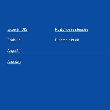
Experţii IDIS
Politici de reintegrare
Emisiuni
Puterea hibridă
Angajări
Anunțuri