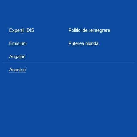
Experţii IDIS
Politici de reintegrare
Emisiuni
Puterea hibridă
Angajări
Anunțuri