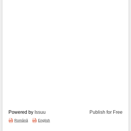
Trend Hunter
Buletin EU-STRAT
Aplică la BUNELE PRACTICI
Transparența întreprinderilor de stat
Cele mai bune și cele mai proaste politici locale din
Moldova
Democrația, independența și transparența instituțiilor
publice-cheie din Moldova
Achiziții publice
Achizițiile publice în vizorul societății civile
Powered by
Issuu
Publish for Free
Română
English