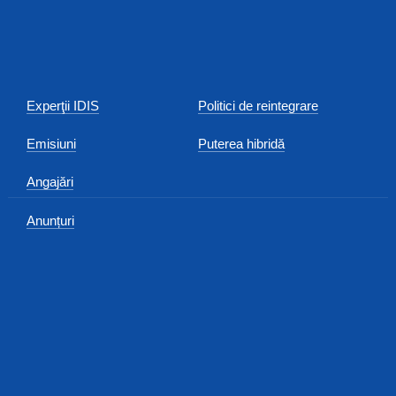
Experţii IDIS
Politici de reintegrare
Emisiuni
Puterea hibridă
Angajări
Anunțuri