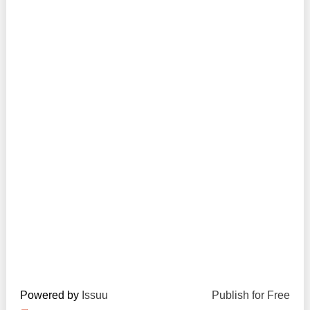
Trend Hunter
Buletin EU-STRAT
Aplică la BUNELE PRACTICI
Transparența întreprinderilor de stat
Cele mai bune și cele mai proaste politici locale din
Moldova
Democrația, independența și transparența instituțiilor
publice-cheie din Moldova
Achiziții publice
Achizițiile publice în vizorul societății civile
Powered by
Issuu
Publish for Free