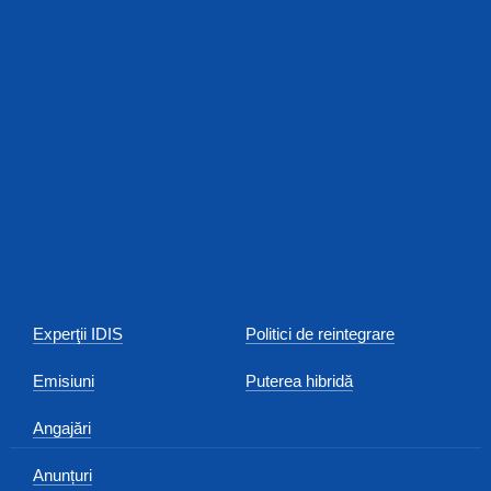
Experţii IDIS
Politici de reintegrare
Emisiuni
Puterea hibridă
Angajări
Anunțuri