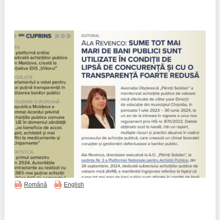
Politici regionale
Rapoarte
Bunele practici
Inițiative în derulare
Laborator sociometric
Inițiative desfășurate
Transparența guvernării locale
Manual de proceduri
People Watch
Note & poziții​
Proces democratic
Organigrama IDIS
Agenda Națională de Business
Anunțuri
Puterea hibridă
Consiliul consulativ internațional IDIS
Română
English
15 minute de realism economic