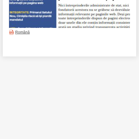
Trend Hunter
Buletin EU-STRAT
Aplică la BUNELE PRACTICI
Română
Transparența întreprinderilor de stat
Cele mai bune și cele mai proaste politici locale din
Moldova
Democrația, independența și transparența instituțiilor
publice-cheie din Moldova
Achiziții publice
Achizițiile publice în vizorul societății civile