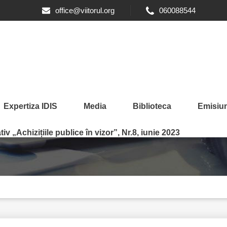
office@viitorul.org
060088544
Expertiza IDIS
Media
Biblioteca
Emisiun
tics & Policy, No.2
iv „Achizițiile publice în vizor”, Nr.8, iunie 2023