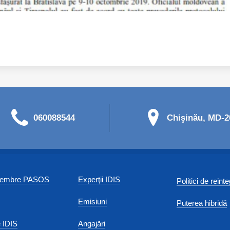
060088544
Chişinău, MD-20
 membre PASOS
Experţii IDIS
Politici de reint
Emisiuni
Puterea hibridă
 IDIS
Angajări