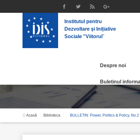
Institutul pentru
Dezvoltare şi Inițiative
Sociale "Viitorul
"
Despre noi
BULLETIN: Power, Poli
Buletinul informat
Acasă
Biblioteca
BULLETIN: Power, Politics & Policy, No.2