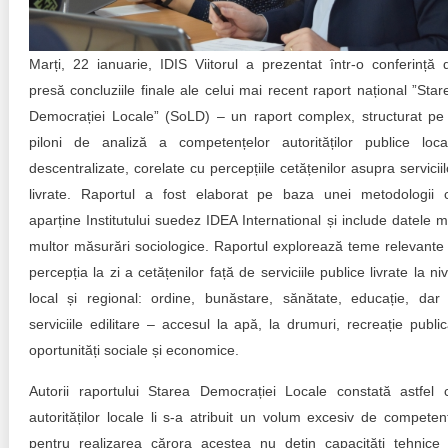
Trend Hunter
Buletin EU-STRAT
Marți, 22 ianuarie, IDIS Viitorul a prezentat într-o conferință 
presă concluziile finale ale celui mai recent raport național ”Star
Aplică la BUNELE PRACTICI
Democrației Locale” (SoLD) – un raport complex, structurat pe
Transparența întreprinderilor de stat
piloni de analiză a competențelor autorităților publice loca
descentralizate, corelate cu percepțiile cetățenilor asupra serviciil
Cele mai bune și cele mai proaste politici locale din
livrate. Raportul a fost elaborat pe baza unei metodologii 
Moldova
aparține Institutului suedez IDEA International și include datele m
multor măsurări sociologice. Raportul explorează teme relevante 
Democrația, independența și transparența instituțiilor
publice-cheie din Moldova
percepția la zi a cetățenilor față de serviciile publice livrate la niv
local și regional: ordine, bunăstare, sănătate, educație, dar 
Achiziții publice
serviciile edilitare – accesul la apă, la drumuri, recreație public
oportunități sociale și economice.
Achizițiile publice în vizorul societății civile
Autorii raportului Starea Democrației Locale constată astfel 
autorităților locale li s-a atribuit un volum excesiv de competen
pentru realizarea cărora acestea nu dețin capacități tehnice 