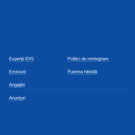
Experţii IDIS
Politici de reintegrare
Emisiuni
Puterea hibridă
Angajări
Anunțuri