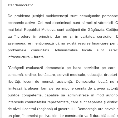
stat democratic.
De problema justiției moldovenești sunt nemulțumite persoane
economic active. Cei mai discriminați sunt săracii și vârstnicii. C
mai loiali Republicii Moldova sunt cetățenii din Găgăuzia. Cetățen
au încredere în primării, dar nu și în calitatea serviciilor. 
asemenea, ei menționează că nu există resurse financiare pent
problemele comunității. Administrațiile locale sunt sărac
infrastructura – furată.
”Cetățenii evaluează democrația pe baza serviciilor pe care 
consumă: ordine, bunăstare, servicii medicale, educație, drepturi 
libertăți, locuri de muncă, asistență. Democrația locală nu 
limitează la alegeri formale; ea impune cerința de a avea autorită
publice competente, capabile să administreze în mod auton
interesele comunităților reprezentate, care sunt separate și distinc
de nivelul central (național) al guvernului. Democrația are nevoie 
un plan, întemeiat pe livrabile, iar construcția va fi durabilă dacă 