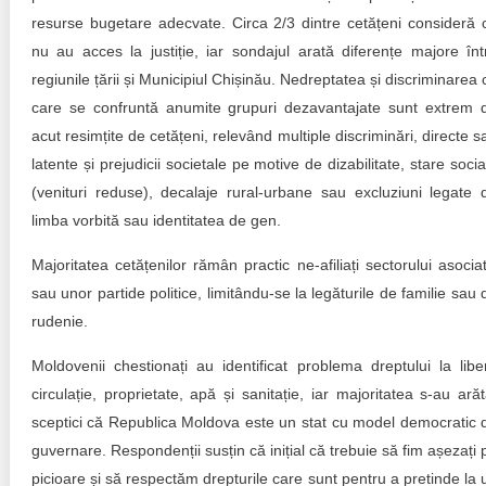
resurse bugetare adecvate. Circa 2/3 dintre cetățeni consideră 
nu au acces la justiție, iar sondajul arată diferențe majore înt
regiunile țării și Municipiul Chișinău. Nedreptatea și discriminarea 
care se confruntă anumite grupuri dezavantajate sunt extrem 
acut resimțite de cetățeni, relevând multiple discriminări, directe s
latente și prejudicii societale pe motive de dizabilitate, stare socia
(venituri reduse), decalaje rural-urbane sau excluziuni legate 
limba vorbită sau identitatea de gen.
Majoritatea cetățenilor rămân practic ne-afiliați sectorului asociat
sau unor partide politice, limitându-se la legăturile de familie sau 
rudenie.
Moldovenii chestionați au identificat problema dreptului la libe
circulație, proprietate, apă și sanitație, iar majoritatea s-au arăt
sceptici că Republica Moldova este un stat cu model democratic 
guvernare. Respondenții susțin că inițial că trebuie să fim așezați 
picioare și să respectăm drepturile care sunt pentru a pretinde la 