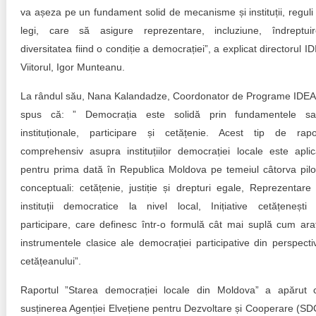
va așeza pe un fundament solid de mecanisme și instituții, reguli 
legi, care să asigure reprezentare, incluziune, îndreptuir
diversitatea fiind o condiție a democrației”, a explicat directorul ID
Viitorul, Igor Munteanu.
La rândul său, Nana Kalandadze, Coordonator de Programe IDEA
spus că: ” Democrația este solidă prin fundamentele sa
instituționale, participare și cetățenie. Acest tip de rapo
comprehensiv asupra instituțiilor democrației locale este aplic
pentru prima dată în Republica Moldova pe temeiul câtorva pilo
conceptuali: cetățenie, justiție și drepturi egale, Reprezentare 
instituții democratice la nivel local, Inițiative cetățenești 
participare, care definesc într-o formulă cât mai suplă cum ara
instrumentele clasice ale democrației participative din perspecti
cetățeanului”.
Raportul ”Starea democrației locale din Moldova” a apărut 
susținerea Agenției Elvețiene pentru Dezvoltare și Cooperare (SD