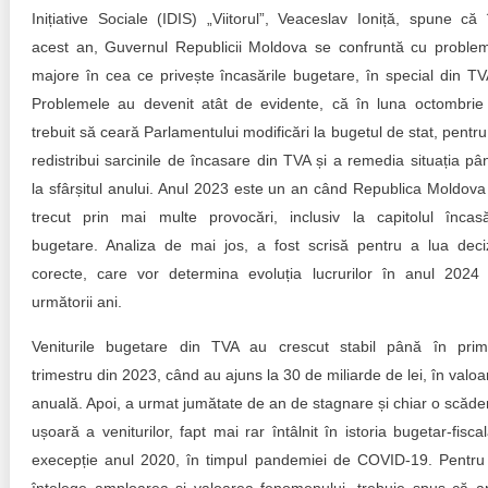
Trend Hunter
Inițiative Sociale (IDIS) „Viitorul”, Veaceslav Ioniță, spune că 
acest an, Guvernul Republicii Moldova se confruntă cu proble
Buletin EU-STRAT
majore în cea ce privește încasările bugetare, în special din TV
Aplică la BUNELE PRACTICI
Problemele au devenit atât de evidente, că în luna octombrie
trebuit să ceară Parlamentului modificări la bugetul de stat, pentru
Transparența întreprinderilor de stat
redistribui sarcinile de încasare din TVA și a remedia situația pâ
la sfârșitul anului. Anul 2023 este un an când Republica Moldova
Cele mai bune și cele mai proaste politici locale din
trecut prin mai multe provocări, inclusiv la capitolul încasă
Moldova
bugetare. Analiza de mai jos, a fost scrisă pentru a lua deciz
Democrația, independența și transparența instituțiilor
corecte, care vor determina evoluția lucrurilor în anul 2024 
publice-cheie din Moldova
următorii ani.
Achiziții publice
Veniturile bugetare din TVA au crescut stabil până în prim
trimestru din 2023, când au ajuns la 30 de miliarde de lei, în valoa
Achizițiile publice în vizorul societății civile
anuală. Apoi, a urmat jumătate de an de stagnare și chiar o scăde
ușoară a veniturilor, fapt mai rar întâlnit în istoria bugetar-fiscal
execepție anul 2020, în timpul pandemiei de COVID-19. Pentru