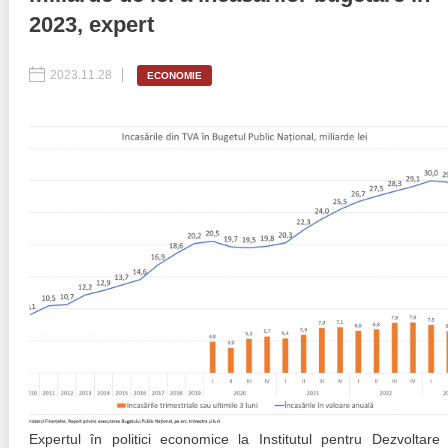
2023, expert
Politici regionale
Rapoarte
2023.11.28
ECONOMIE
Bunele practici
Inițiative în derulare
Laborator sociometric
Inițiative desfășurate
Transparența guvernării locale
Manual de proceduri
People Watch
Note & poziții​
Proces democratic
Organigrama IDIS
Agenda Națională de Business
Anunțuri
Puterea hibridă
Consiliul consulativ internațional IDIS
15 minute de realism economic
Expertul în politici economice la Institutul pentru Dezvoltare 