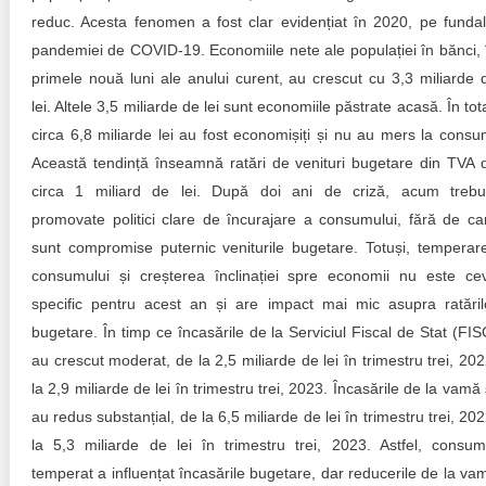
reduc. Acesta fenomen a fost clar evidențiat în 2020, pe fundal
pandemiei de COVID-19. Economiile nete ale populației în bănci, 
primele nouă luni ale anului curent, au crescut cu 3,3 miliarde 
lei. Altele 3,5 miliarde de lei sunt economiile păstrate acasă. În tota
circa 6,8 miliarde lei au fost economișiți și nu au mers la consu
Această tendință înseamnă ratări de venituri bugetare din TVA 
circa 1 miliard de lei. După doi ani de criză, acum trebu
promovate politici clare de încurajare a consumului, fără de ca
sunt compromise puternic veniturile bugetare. Totuși, temperar
consumului și creșterea înclinației spre economii nu este ce
specific pentru acest an și are impact mai mic asupra ratăril
bugetare. În timp ce încasările de la Serviciul Fiscal de Stat (FIS
au crescut moderat, de la 2,5 miliarde de lei în trimestru trei, 202
la 2,9 miliarde de lei în trimestru trei, 2023. Încasările de la vamă 
au redus substanțial, de la 6,5 miliarde de lei în trimestru trei, 202
la 5,3 miliarde de lei în trimestru trei, 2023. Astfel, consum
temperat a influențat încasările bugetare, dar reducerile de la va