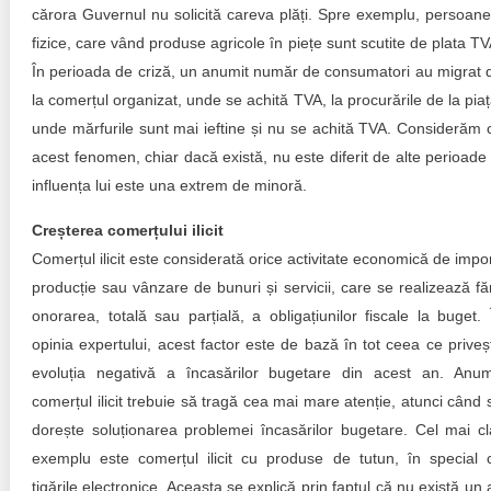
cărora Guvernul nu solicită careva plăți. Spre exemplu, persoane
fizice, care vând produse agricole în piețe sunt scutite de plata TV
În perioada de criză, un anumit număr de consumatori au migrat 
la comerțul organizat, unde se achită TVA, la procurările de la piaț
unde mărfurile sunt mai ieftine și nu se achită TVA. Considerăm 
acest fenomen, chiar dacă există, nu este diferit de alte perioade 
influența lui este una extrem de minoră.
Creșterea comerțului ilicit
Comerțul ilicit este considerată orice activitate economică de impor
producție sau vânzare de bunuri și servicii, care se realizează fă
onorarea, totală sau parțială, a obligațiunilor fiscale la buget. 
opinia expertului, acest factor este de bază în tot ceea ce priveș
evoluția negativă a încasărilor bugetare din acest an. Anu
comerțul ilicit trebuie să tragă cea mai mare atenție, atunci când 
dorește soluționarea problemei încasărilor bugetare. Cel mai cl
exemplu este comerțul ilicit cu produse de tutun, în special 
țigările electronice. Aceasta se explică prin faptul că nu există un a