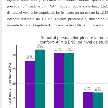
înțelege amploarea și valoarea fenomenului, trebuie spus că an
precedenți, încasările din TVA în bugetul public constituiau 15,
din totalul veniturilor populației, iar în acest an au scăzut la 13,8
Această reducere de 1,3 p.p. (puncte procentuale) înseamnă 2
miliarde lei ratări bugetare din încasările din TVA pentru acest an.