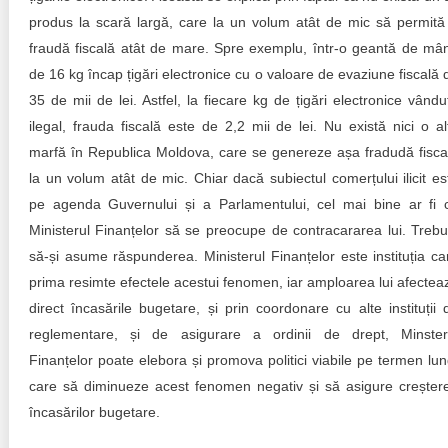
produs la scară largă, care la un volum atât de mic să permită
fraudă fiscală atât de mare. Spre exemplu, într-o geantă de mâ
de 16 kg încap țigări electronice cu o valoare de evaziune fiscală 
35 de mii de lei. Astfel, la fiecare kg de țigări electronice vându
ilegal, frauda fiscală este de 2,2 mii de lei. Nu există nici o al
marfă în Republica Moldova, care se genereze așa fradudă fisca
la un volum atât de mic. Chiar dacă subiectul comerțului ilicit es
pe agenda Guvernului și a Parlamentului, cel mai bine ar fi 
Ministerul Finanțelor să se preocupe de contracararea lui. Trebu
să-și asume răspunderea. Ministerul Finanțelor este instituția ca
prima resimte efectele acestui fenomen, iar amploarea lui afectea
direct încasările bugetare, și prin coordonare cu alte instituții 
reglementare, și de asigurare a ordinii de drept, Minster
Finanțelor poate elebora și promova politici viabile pe termen lun
care să diminueze acest fenomen negativ și să asigure creșter
încasărilor bugetare.