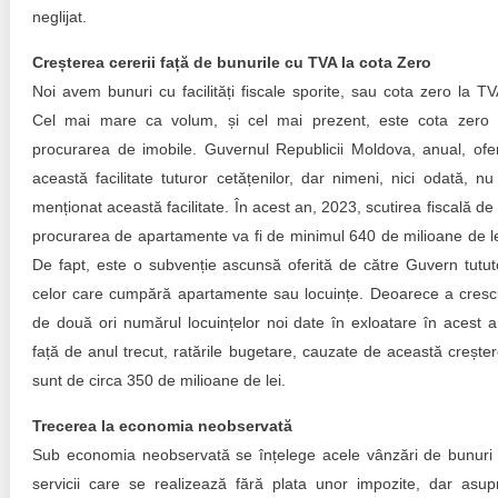
neglijat.
Creșterea cererii față de bunurile cu TVA la cota Zero
Noi avem bunuri cu facilități fiscale sporite, sau cota zero la TV
Cel mai mare ca volum, și cel mai prezent, este cota zero 
procurarea de imobile. Guvernul Republicii Moldova, anual, ofe
această facilitate tuturor cetățenilor, dar nimeni, nici odată, nu
menționat această facilitate. În acest an, 2023, scutirea fiscală de 
procurarea de apartamente va fi de minimul 640 de milioane de le
De fapt, este o subvenție ascunsă oferită de către Guvern tutut
celor care cumpără apartamente sau locuințe. Deoarece a cresc
de două ori numărul locuințelor noi date în exloatare în acest a
față de anul trecut, ratările bugetare, cauzate de această creșter
sunt de circa 350 de milioane de lei.
Trecerea la economia neobservată
Sub economia neobservată se înțelege acele vânzări de bunuri 
servicii care se realizează fără plata unor impozite, dar asup