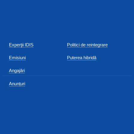
Experţii IDIS
Politici de reintegrare
Emisiuni
Puterea hibridă
Angajări
Anunțuri