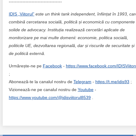
-----------------------------------
IDIS „Viitorul”
este un think tank independent, înființat în 1993, car
combină cercetarea socială, politică și economică cu componente
solide de advocacy. Instituția realizează cercetări aplicate de
monitorizare pe mai multe domenii: economie, politica socială,
politicile UE, dezvoltarea regională, dar și riscurile de securitate și
de politică externă.
Urmărește-ne pe
Facebook
-
https://www.facebook.com/IDISViitor
;
Abonează-te la canalul nostru de
Telegram
-
https://t.me/idis93
;
Vizionează-ne pe canalul nostru de
Youtube
-
https://www.youtube.com/@idisviitorul8539
.