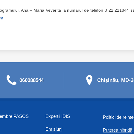
programului, Ana – Maria Veverița la numărul de telefon 0 22 221844 s
om
060088544
Chişinău, MD-20
 membre PASOS
Experţii IDIS
Politici de reint
Emisiuni
Puterea hibridă