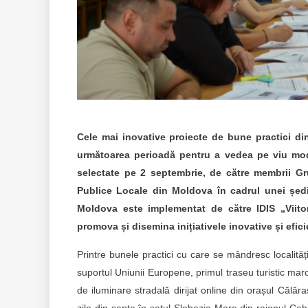
Cele mai inovative proiecte de bune practici di
următoarea perioadă pentru a vedea pe viu modal
selectate pe 2 septembrie, de către membrii Gru
Publice Locale din Moldova în cadrul unei ședin
Moldova este implementat de către IDIS „Viitor
promova și disemina inițiativele inovative și efi
Printre bunele practici cu care se mândresc localită
suportul Uniunii Europene, primul traseu turistic ma
de iluminare stradală dirijat online din orașul Călăr