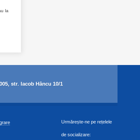
au la
05, str. Iacob Hâncu 10/1
Urmărește-ne pe rețelele
egrare
de socializare: