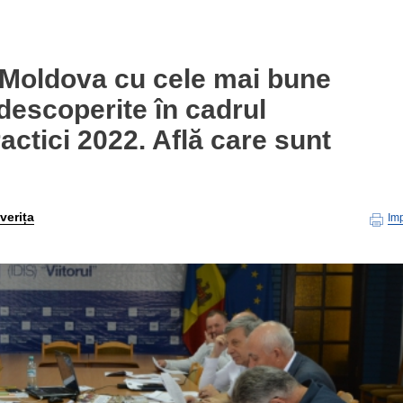
n Moldova cu cele mai bune
 descoperite în cadrul
ctici 2022. Află care sunt
verița
Im