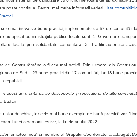
hul, noul sistemul de canalizare cu o lungime totală de aproximativ 21
lista poate continua. Pentru mai multe informații vedeți
Lista comunitățil
ractici
.
e cele mai inovative bune practici, implementate de 57 de comunități l
e au aplicat administrațiile publice locale sunt: 1. Guvernare transpa
ltare locală prin solidaritate comunitară; 3. Tradiții autentice acas
zona de Centru rămâne a fi cea mai activă. Prin urmare, din Centru au
iunea de Sud – 23 bune practici din 17 comunități, iar 13 bune practic
a republicii.
 în acest an merită să fie descoperite și replicate și de alte comunităț
na Badan.
ele ușilor deschise, iar cele mai bune exemple de bună practică vor fi in
n cadrul unei ceremonii festive, la finele anului 2022.
i „Comunitatea mea” și membru al Grupului Coordonator a adăugat
„Bu