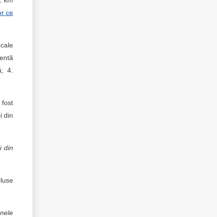
,2 km
or ce
ocale
rentă
ă; 4.
 fost
i din
i din
cluse
nele