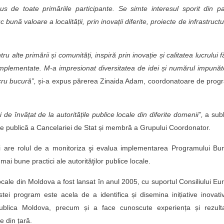
pus de toate primăriile participante. Se simte interesul sporit din p
 bună valoare a localității, prin inovații diferite, proiecte de infrastructu
alte primării și comunități, inspiră prin inovație și calitatea lucrului f
implementate. M-a impresionat diversitatea de idei și numărul impunăt
cru bucură”,
și-a expus părerea Zinaida Adam, coordonatoare de prog
i de învățat de la autoritățile publice locale din diferite domenii”,
a subl
ție publică a Cancelariei de Stat și membră a Grupului Coordonator.
i are rolul de a monitoriza şi evalua implementarea Programului Bun
mai bune practici ale autorităţilor publice locale.
ocale din Moldova a fost lansat în anul 2005, cu suportul Consiliului Eu
tei program este acela de a identifica și disemina inițiative inovati
epublica Moldova, precum și a face cunoscute experiența și rezulta
le din țară.