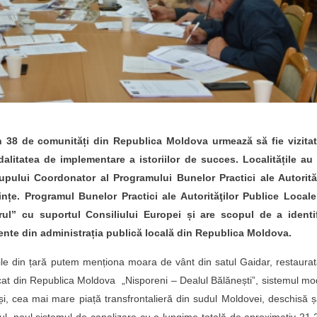
n 38 de comunități din Republica Moldova urmează să fie vizitat
itatea de implementare a istoriilor de succes. Localitățile au 
pului Coordonator al Programului Bunelor Practici ale Autorităț
țe. Programul Bunelor Practici ale Autorităţilor Publice Locale
ul” cu suportul Consiliului Europei și are scopul de a identif
ciente din administrația publică locală din Republica Moldova.
țile din țară putem menționa moara de vânt din satul Gaidar, restaura
rcat din Republica Moldova „Nisporeni – Dealul Bălănești”, sistemul m
ași, cea mai mare piață transfrontalieră din sudul Moldovei, deschisă 