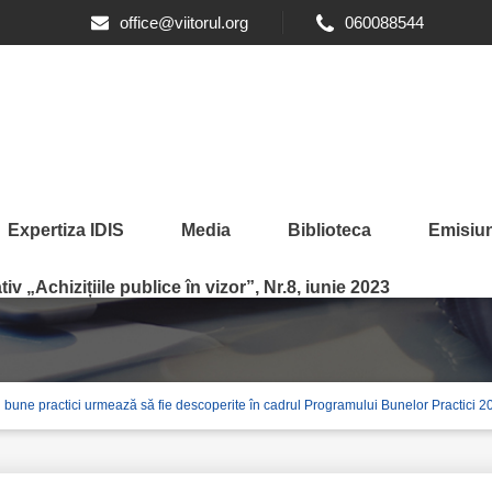
office@viitorul.org
060088544
Expertiza IDIS
Media
Biblioteca
Emisiun
iv „Achizițiile publice în vizor”, Nr.8, iunie 2023
 bune practici urmează să fie descoperite în cadrul Programului Bunelor Practici 20