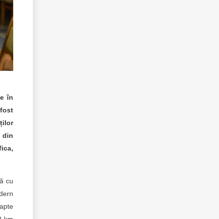
e în
fost
ilor
 din
ica,
tă cu
odern
șapte