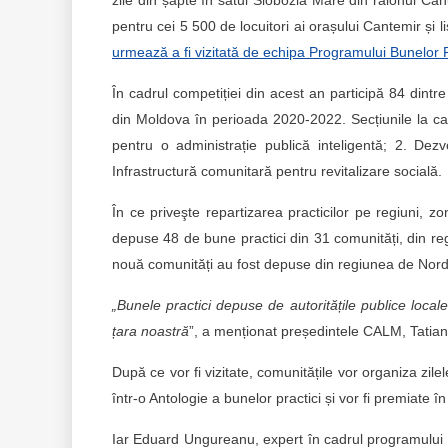
zile din șapte în satul Slobozia Mare din raionul Ca
pentru cei 5 500 de locuitori ai orașului Cantemir și 
urmează a fi vizitată de echipa Programului Bunelor P
În cadrul competiției din acest an participă 84 dintr
din Moldova în perioada 2020-2022. Secțiunile la car
pentru o administrație publică inteligentă; 2. Dezvo
Infrastructură comunitară pentru revitalizare socială.
În ce priveşte repartizarea practicilor pe regiuni, 
depuse 48 de bune practici din 31 comunități, din reg
nouă comunități au fost depuse din regiunea de Nord 
„Bunele practici depuse de autoritățile publice locale
țara noastră
”, a menționat președintele CALM, Tatia
După ce vor fi vizitate, comunitățile vor organiza zil
într-o Antologie a bunelor practici și vor fi premiate î
Iar Eduard Ungureanu, expert în cadrul programulu