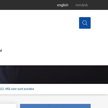
english
română
i
22. Află care sunt acestea