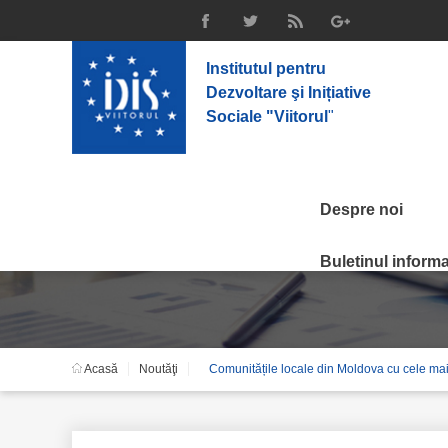
Institutul pentru
Dezvoltare şi Inițiative
Sociale "Viitorul
"
Despre noi
Noutăţi
Buletinul informat
Acasă
Noutăţi
Comunitățile locale din Moldova cu cele mai