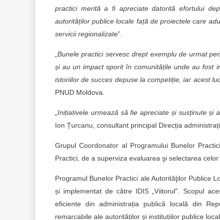
practici merită a fi apreciate datorită efortului de
autorităților publice locale față de proiectele care aduc
servicii regionalizate
”.
„Bunele practici servesc drept exemplu de urmat pentru 
și au un impact sporit în comunitățile unde au fost 
istoriilor de succes depuse la competiție, iar acest lu
PNUD Moldova.
„Inițiativele urmează să fie apreciate și susținute și a
Ion Țurcanu, consultant principal Direcția administra
Grupul Coordonator al Programului Bunelor Practic
Practici, de a superviza evaluarea şi selectarea celor 
Programul Bunelor Practici ale Autorităţilor Publice L
și implementat de către IDIS „Viitorul”. Scopul aces
eficiente din administrația publică locală din R
remarcabile ale autorităților și instituțiilor publice loca