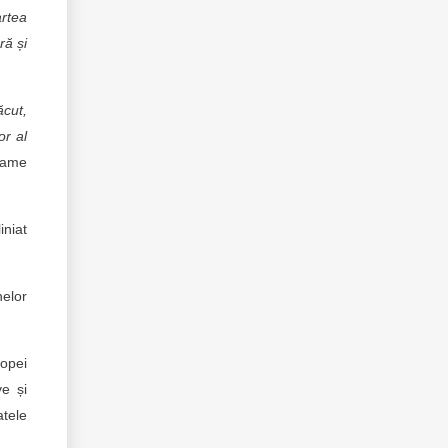
artea
ră și
ăcut,
or al
rame
iniat
elor
ropei
ve și
tele