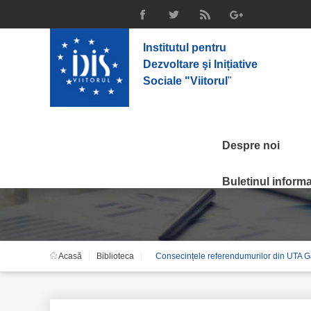
Institutul pentru
Dezvoltare şi Inițiative
Sociale "Viitorul
"
Despre noi
Consecințele referen
Buletinul informat
Acasă
Biblioteca
Consecințele referendumurilor din UTA 
din R. Moldova