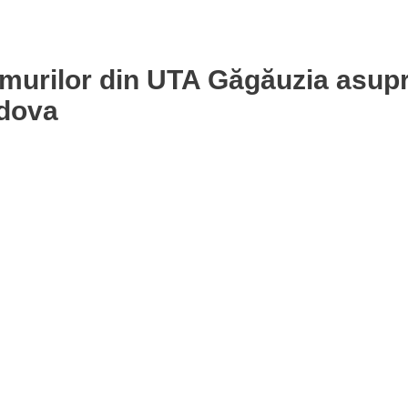
murilor din UTA Găgăuzia asup
ldova