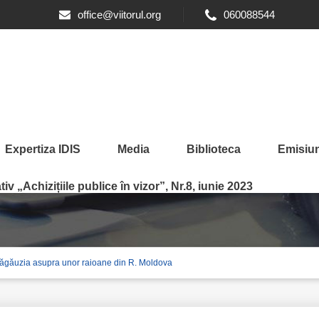
office@viitorul.org
060088544
Expertiza IDIS
Media
Biblioteca
Emisiun
dumurilor din UTA Găgăuzi
iv „Achizițiile publice în vizor”, Nr.8, iunie 2023
Găgăuzia asupra unor raioane din R. Moldova