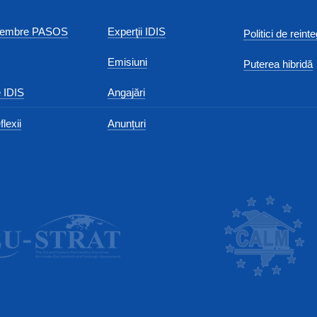
 membre PASOS
Experţii IDIS
Politici de reint
Emisiuni
Puterea hibridă
 IDIS
Angajări
flexii
Anunțuri