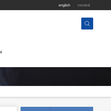
english
română
i
a asupra unor raioane