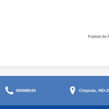
Publish for 
060088544
Chişinău, MD-20