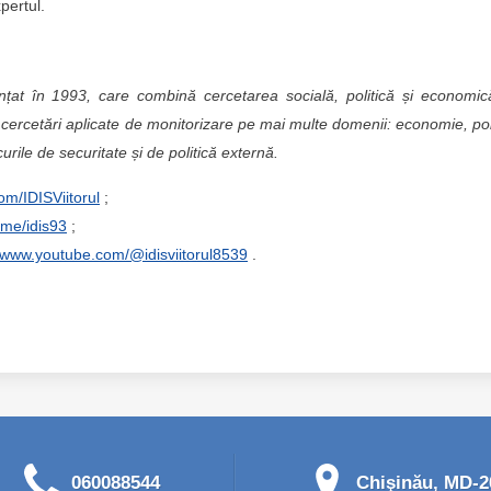
pertul.
ințat în 1993, care combină cercetarea socială, politică și economi
cercetări aplicate de monitorizare pe mai multe domenii: economie, pol
curile de securitate și de politică externă.
om/IDISViitorul
;
t.me/idis93
;
//www.youtube.com/@idisviitorul8539
.
060088544
Chişinău, MD-20