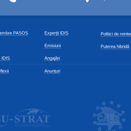
 membre PASOS
Experţii IDIS
Politici de reint
Emisiuni
Puterea hibridă
 IDIS
Angajări
flexii
Anunțuri