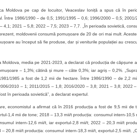
a Moldova pe cap de locuitor, Veaceslav Ioniță a spus că în peri
l. Între 1986/1990 – de 0,5; 1991/1995 – 0,6; 1996/2000 – 0,5; 2001
 4,1; 2021 – 5,8; 2022 – 7,5; 2023 – 7,7. „În perioada sovietică, con
n prezent, moldovenii consumă pomușoare de 20 de ori mai mult. Acest
mușoare au început să fie produse, dar și veniturile populației au crescu
 Moldova, media pe 2021-2023, a declarat că producția de căpșune a
ușoare – 1,3%; cătină și mure – câte 0,3%; iar agriș – 0,2%. „Supr
81/1985 a fost de 1,2 mii de hectare. Între 1986/1990 – de 2,2 mii
006/2010 – 1; 2011/2015 – 1,8; 2016/2020 – 3,8; 2021 – 3,8; 2022 –
ost în perioada sovietică”, a declarat expertul.
e, economistul a afirmat că în 2016 producția a fost de 9,5 mii de 
rtul-1,4 mii de tone; 2018 – 13,3 mii/t producția: consumul intern-10,5 m
nsumul intern-12,6 mii/t, iar exportul-2,8 mii/t; 2022 – 20,3 mii/t produ
3 – 20,8 mii/t producția: consumul intern-18,3 mii/t, exportul-2,5 mii/t. „