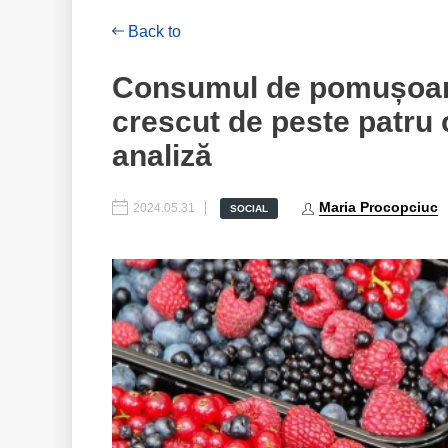
Back to
Consumul de pomușoare
crescut de peste patru o
analiză
Maria Procopciuc
2024.05.31
SOCIAL