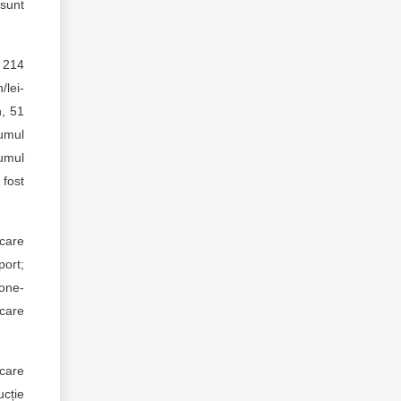
 sunt
e 214
/lei-
n, 51
sumul
sumul
 fost
 care
port;
tone-
 care
 care
ucție