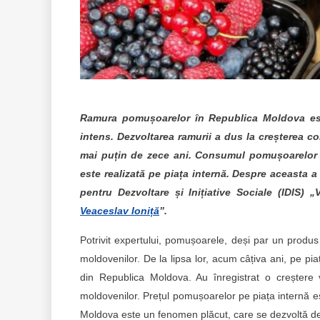
Ramura pomușoarelor în Republica Moldova este
intens. Dezvoltarea ramurii a dus la creșterea 
mai puțin de zece ani. Consumul pomușoarelor 
este realizată pe piața internă. Despre aceasta a
pentru Dezvoltare și Inițiative Sociale (IDIS) „V
Veaceslav Ioniță
”.
Potrivit expertului, pomușoarele, deși par un produs 
moldovenilor. De la lipsa lor, acum câțiva ani, pe p
din Republica Moldova. Au înregistrat o creștere v
moldovenilor. Prețul pomușoarelor pe piața internă e
Moldova este un fenomen plăcut, care se dezvoltă dest