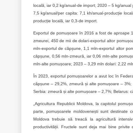
locală, iar 0,2 kg/anual-de import; 2020 – 5 kg/anual 
7,5 kg/anual/per capita: 7,1 kh/anual-producție local
producție locală, iar 0,3-de import.
Exportul de pomușoare în 2016 a fost de aproape 1,7
zmeurei, 450 de mii de dolari-exportul altor pomușoa
mln-exportul de căpșune, 1,1 mln-exportul altor po
căpșune, 0,56 mln-zmeură, iar 0,06 mln-alte pomușo
mln-alte pomușoare; 2023 – 3,29 mln dolari: 2,22 m
În 2023, exportul pomușoarelor a avut loc în Fede
căpșune – 29,2%, zmeură și alte pomușoare – 3%; 
Serbia: zmeură și alte pomușoare – 2,7%; Belarus: 
„Agricultura Republicii Moldova, la capitolul pomu
parte, pomușoarele moldovenești sunt destinate c
Moldova trebuie să treacă la agricultură intensi
productivității. Fructele sunt deja mai bine privit