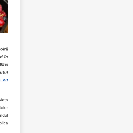
oltă
i în
 95%
utul
e cu
viața
telor
ândul
blica