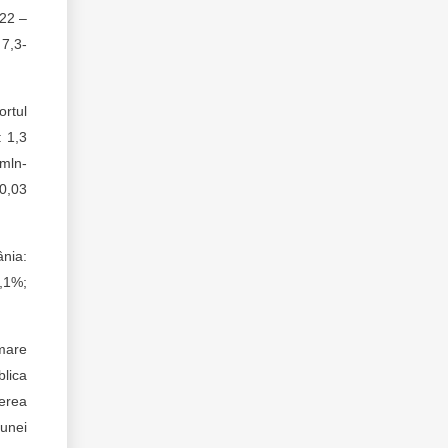
022 –
 7,3-
ortul
: 1,3
 mln-
 0,03
nia:
,1%;
 mare
lica
erea
 unei