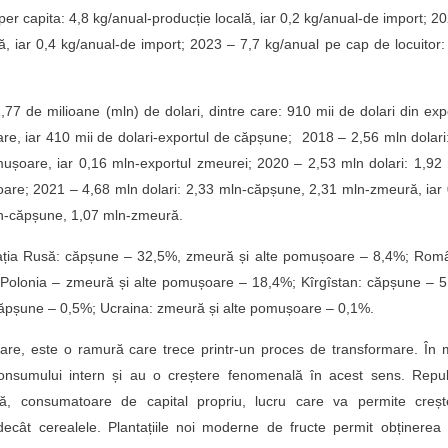
per capita: 4,8 kg/anual-producție locală, iar 0,2 kg/anual-de import; 2
ă, iar 0,4 kg/anual-de import; 2023 – 7,7 kg/anual pe cap de locuitor:
7 de milioane (mln) de dolari, dintre care: 910 mii de dolari din exp
re, iar 410 mii de dolari-exportul de căpșune; 2018 – 2,56 mln dolari
mușoare, iar 0,16 mln-exportul zmeurei; 2020 – 2,53 mln dolari: 1,92
are; 2021 – 4,68 mln dolari: 2,33 mln-căpșune, 2,31 mln-zmeură, iar
ln-căpșune, 1,07 mln-zmeură.
rația Rusă: căpșune – 32,5%, zmeură și alte pomușoare – 8,4%; Româ
Polonia – zmeură și alte pomușoare – 18,4%; Kîrgîstan: căpșune – 5
căpșune – 0,5%; Ucraina: zmeură și alte pomușoare – 0,1%.
șoare, este o ramură care trece printr-un proces de transformare. În
onsumului intern și au o creștere fenomenală în acest sens. Repub
vă, consumatoare de capital propriu, lucru care va permite creșt
e decât cerealele. Plantațiile noi moderne de fructe permit obținerea