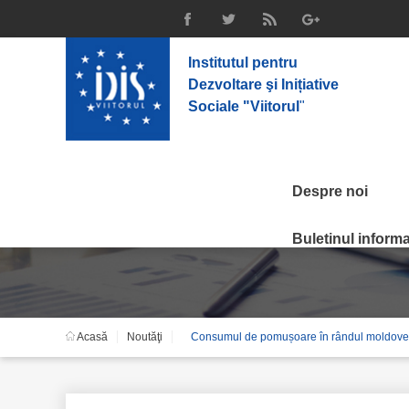
Institutul pentru
Dezvoltare şi Inițiative
Sociale "Viitorul
"
Despre noi
Noutăţi
Buletinul informat
Acasă
Noutăţi
Consumul de pomușoare în rândul moldovenilo