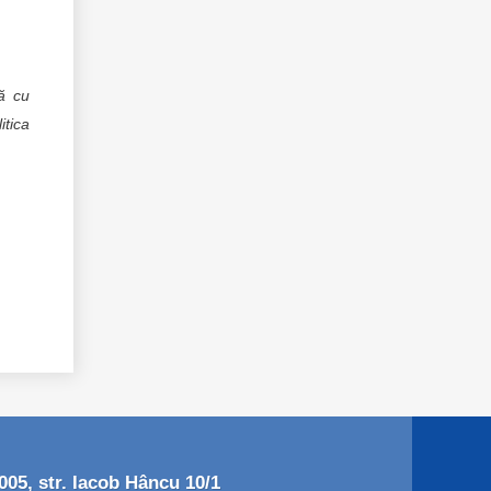
că cu
itica
05, str. Iacob Hâncu 10/1