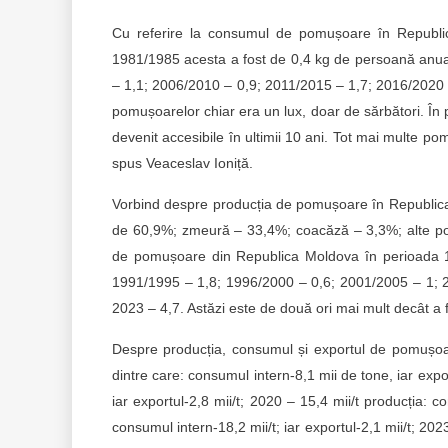
Cu referire la consumul de pomușoare în Republic
1981/1985 acesta a fost de 0,4 kg de persoană anua
– 1,1; 2006/2010 – 0,9; 2011/2015 – 1,7; 2016/2020 –
pomușoarelor chiar era un lux, doar de sărbători. Î
devenit accesibile în ultimii 10 ani. Tot mai multe po
spus Veaceslav Ioniță.
Vorbind despre producția de pomușoare în Republica
de 60,9%; zmeură – 33,4%; coacăză – 3,3%; alte pom
de pomușoare din Republica Moldova în perioada 19
1991/1995 – 1,8; 1996/2000 – 0,6; 2001/2005 – 1; 2
2023 – 4,7. Astăzi este de două ori mai mult decât a f
Despre producția, consumul și exportul de pomușoar
dintre care: consumul intern-8,1 mii de tone, iar expo
iar exportul-2,8 mii/t; 2020 – 15,4 mii/t producția: co
consumul intern-18,2 mii/t; iar exportul-2,1 mii/t; 202