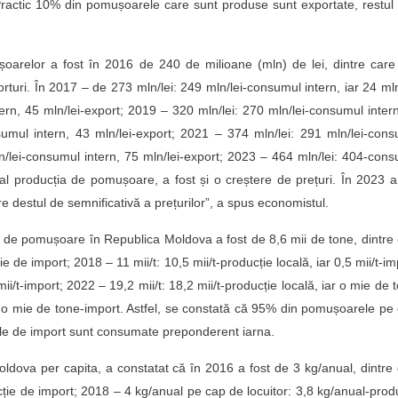
ractic 10% din pomușoarele care sunt produse sunt exportate, restul
ușoarelor a fost în 2016 de 240 de milioane (mln) de lei, dintre car
orturi. În 2017 – de 273 mln/lei: 249 mln/lei-consumul intern, iar 24 mln
ern, 45 mln/lei-export; 2019 – 320 mln/lei: 270 mln/lei-consumul inter
sumul intern, 43 mln/lei-export; 2021 – 374 mln/lei: 291 mln/lei-con
ln/lei-consumul intern, 75 mln/lei-export; 2023 – 464 mln/lei: 404-con
ial producția de pomușoare, a fost și o creștere de prețuri. În 2023 a
re destul de semnificativă a prețurilor”, a spus economistul.
 de pomușoare în Republica Moldova a fost de 8,6 mii de tone, dintre
ție de import; 2018 – 11 mii/t: 10,5 mii/t-producție locală, iar 0,5 mii/t-im
mii/t-import; 2022 – 19,2 mii/t: 18,2 mii/t-producție locală, iar o mie de 
ă, o mie de tone-import. Astfel, se constată că 95% din pomușoarele pe
le de import sunt consumate preponderent iarna.
ova per capita, a constatat că în 2016 a fost de 3 kg/anual, dintre
cție de import; 2018 – 4 kg/anual pe cap de locuitor: 3,8 kg/anual-prod