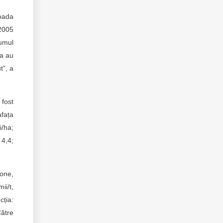
oada
/2005
sumul
ea au
t”, a
 fost
afața
/ha;
 4,4;
tone,
ii/t,
cția:
Către