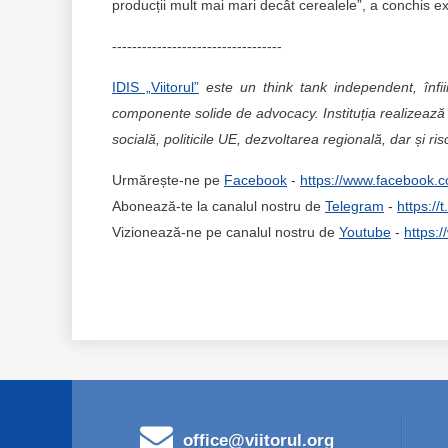
producții mult mai mari decât cerealele”, a conchis ex
----------------------------------
IDIS „Viitorul”
este un think tank independent, înfi
componente solide de advocacy. Instituția realizează 
socială, politicile UE, dezvoltarea regională, dar și ris
Urmărește-ne pe
Facebook
-
https://www.facebook.c
Abonează-te la canalul nostru de
Telegram
-
https://
Vizionează-ne pe canalul nostru de
Youtube
-
https:
office@viitorul.org