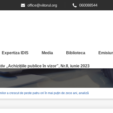
office@viitorul.org
060088544
Expertiza IDIS
Media
Biblioteca
Emisiun
iv „Achizițiile publice în vizor”, Nr.8, iunie 2023
r a crescut de peste patru ori în mai puțin de zece ani, analiză