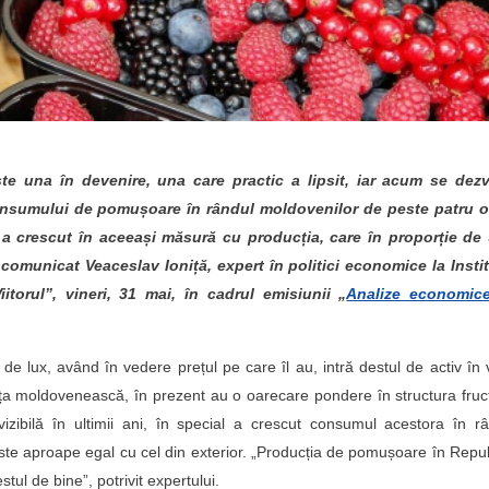
 una în devenire, una care practic a lipsit, iar acum se dezv
consumului de pomușoare în rândul moldovenilor de peste patru or
a crescut în aceeași măsură cu producția, care în proporție de
 comunicat Veaceslav Ioniță, expert în politici economice la Instit
iitorul”, vineri, 31 mai, în cadrul emisiunii „
Analize economic
de lux, având în vedere prețul pe care îl au, intră destul de activ în 
iața moldovenească, în prezent au o oarecare pondere în structura fruc
izibilă în ultimii ani, în special a crescut consumul acestora în r
ste aproape egal cu cel din exterior. „Producția de pomușoare în Repu
ul de bine”, potrivit expertului.