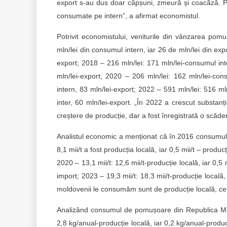
export s-au dus doar căpșuni, zmeură și coacăză. P
consumate pe intern”, a afirmat economistul.
Potrivit economistului, veniturile din vânzarea pom
mln/lei din consumul intern, iar 26 de mln/lei din exp
export; 2018 – 216 mln/lei: 171 mln/lei-consumul int
mln/lei-export; 2020 – 206 mln/lei: 162 mln/lei-con
intern, 83 mln/lei-export; 2022 – 591 mln/lei: 516 m
inter, 60 mln/lei-export. „În 2022 a crescut substanț
creștere de producție, dar a fost înregistrată o scăde
Analistul economic a menționat că în 2016 consumul
8,1 mii/t a fost producția locală, iar 0,5 mii/t – produc
2020 – 13,1 mii/t: 12,6 mii/t-producție locală, iar 0,5 
import; 2023 – 19,3 mii/t: 18,3 mii/t-producție local
moldovenii le consumăm sunt de producție locală, ce
Analizând consumul de pomușoare din Republica Mold
2,8 kg/anual-producție locală, iar 0,2 kg/anual-produ