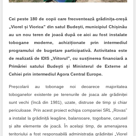
Trend Hunter
Buletin EU-STRAT
Cei peste 180 de copii care frecventează grădinița-creșă
„Viorel și Viorica” din satul Budești, municipiul Chișinău
Aplică la BUNELE PRACTICI
au un nou teren de joacă după ce aici au fost instalate
Transparența întreprinderilor de stat
tobogane moderne, achiziționate prin intermediul
programului de bugetare participativă. Activitatea este
Cele mai bune și cele mai proaste politici locale din
de realizată de IDIS „Viitorul”, cu susținerea financiară a
Moldova
Primăriei satului Budești și Ministerul de Externe al
Cehiei prin intermediul Agora Central Europe.
Democrația, independența și transparența instituțiilor
publice-cheie din Moldova
Preșcolarii au tobonage noi deoarece majoritatea
toboganelor existente pe terenurile de joaca ale grădiniței
Achiziții publice
sunt vechi (încă din 1981), uzate, distruse de timp și chiar
Achizițiile publice în vizorul societății civile
periculoase. Prin acest proiect echipa companiei SRL „Rovas”
a instalat la grădiniță leagăne, balansoare, togobane, carusel
și alte elemente de joacă. În același timp, de amenajarea
teritoriului a fost responsabilă administrația grădiniței „Viorel