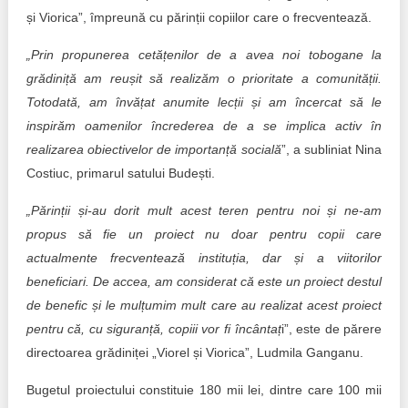
și Viorica”, împreună cu părinții copiilor care o frecventează.
„Prin propunerea cetățenilor de a avea noi tobogane la
grădiniță am reușit să realizăm o prioritate a comunității.
Totodată, am învățat anumite lecții și am încercat să le
inspirăm oamenilor încrederea de a se implica activ în
realizarea obiectivelor de importanță socială
”, a subliniat Nina
Costiuc, primarul satului Budești.
„Părinții și-au dorit mult acest teren pentru noi și ne-am
propus să fie un proiect nu doar pentru copii care
actualmente frecventează instituția, dar și a viitorilor
beneficiari. De accea, am considerat că este un proiect destul
de benefic și le mulțumim mult care au realizat acest proiect
pentru că, cu siguranță, copiii vor fi încântaț
i”, este de părere
directoarea grădiniței „Viorel și Viorica”, Ludmila Ganganu.
Bugetul proiectului constituie 180 mii lei, dintre care 100 mii