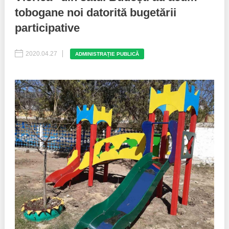
tobogane noi datorită bugetării
Politici regionale
Rapoarte
participative
Bunele practici
Inițiative în derulare
2020.04.27
ADMINISTRAȚIE PUBLICĂ
Laborator sociometric
Inițiative desfășurate
Transparența guvernării locale
Manual de proceduri
People Watch
Note & poziții​
Proces democratic
Organigrama IDIS
Agenda Națională de Business
Anunțuri
Puterea hibridă
Consiliul consulativ internațional IDIS
15 minute de realism economic