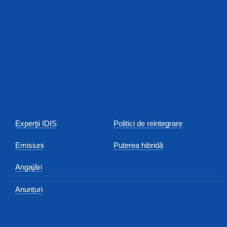
Experţii IDIS
Politici de reintegrare
Emisiuni
Puterea hibridă
Angajări
Anunțuri