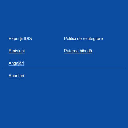
Experţii IDIS
Politici de reintegrare
Emisiuni
Puterea hibridă
Angajări
Anunțuri