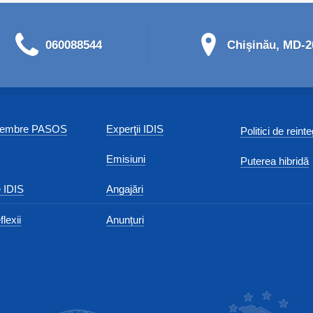
060088544
Chişinău, MD-20
 membre PASOS
Experţii IDIS
Politici de reint
Emisiuni
Puterea hibridă
 IDIS
Angajări
flexii
Anunțuri