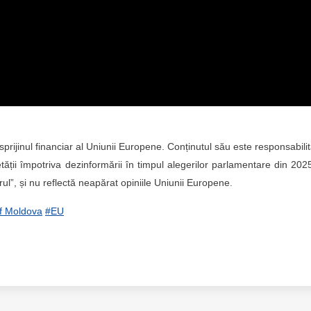
 sprijinul financiar al Uniunii Europene. Conținutul său este responsabili
etății împotriva dezinformării în timpul alegerilor parlamentare din 202
l”, și nu reflectă neapărat opiniile Uniunii Europene.
of Moldova
#EU