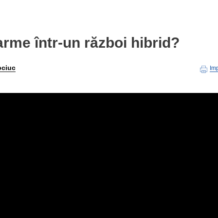
arme într-un război hibrid?
pciuc
Im