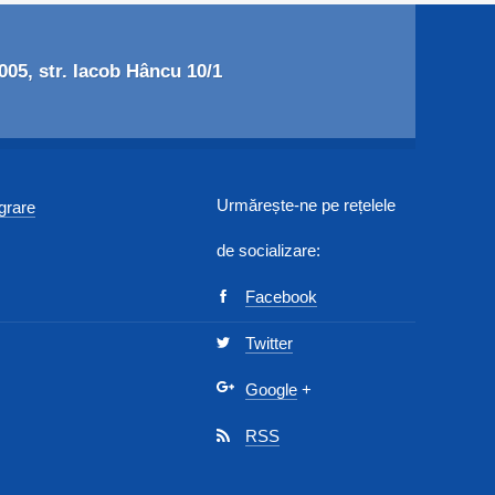
05, str. Iacob Hâncu 10/1
Urmărește-ne pe rețelele
egrare
de socializare:
Facebook
Twitter
Google
+
RSS