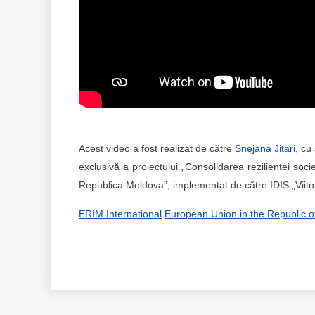
Acest video a fost realizat de către
Snejana Jitari
, cu
exclusivă a proiectului „Consolidarea rezilienței soci
Republica Moldova”, implementat de către IDIS „Viitoru
ERIM International
European Union in the Republic 