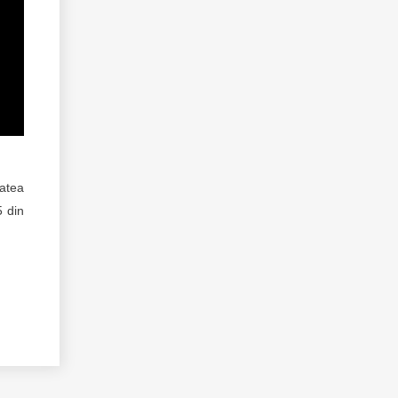
tatea
5 din