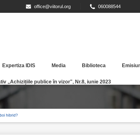
office@viitorul.org
060088544
Expertiza IDIS
Media
Biblioteca
Emisiun
iv „Achizițiile publice în vizor”, Nr.8, iunie 2023
boi hibrid?