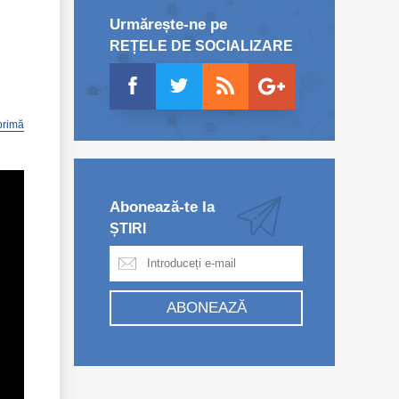
Urmărește-ne pe
REȚELE DE SOCIALIZARE
primă
Abonează-te la
ȘTIRI
ABONEAZĂ