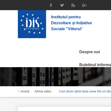
Institutul pentru
Dezvoltare şi Inițiative
Sociale "Viitorul
"
Despre noi
Arhiva video
Buletinul informat
Acasă
Arhiva video
Cum devin știrile false arme într-un răz