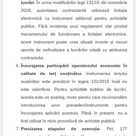
lucrări.
În urma modificărilor legii 131/15 din octombrie
2018, autoritatea contractantă utilizează licitația
electronică ca instrument adițional pentru achizițiile
publice. Fără existența unui regulament clar privind
mecanismului de funcționare a licitației electronice,
acest instrument poate crea situații incerte și riscuri
sporite de nefinalizare a lucrărilor odată cu atribuirea
contractului.
Încurajarea participării operatorului economic în
calitate de terț susținător.
Instrumentul terțului
susținător este prevăzut în legea 131/2015 însă nu
este valorificat. Pentru achizițiile publice de lucrări,
acesta este un avantaj, motiv pentru care recomandăm
introducerea unor prevederi/instrumente pentru
încurajarea aplicării acestuia. Până în prezent, nu a
fost utilizat în nicio procedură de achiziție publică.
Precizarea etapelor de execuție.
Pct. 177