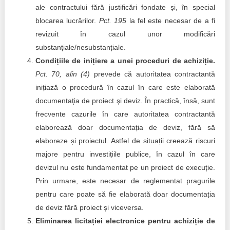
ale contractului fără justificări fondate și, în special
blocarea lucrărilor.
Pct. 195
la fel este necesar de a fi
revizuit în cazul unor modificări
substanțiale/nesubstanțiale.
Condițiile de inițiere a unei proceduri de achiziție.
Pct. 70, alin (4)
prevede că autoritatea contractantă
inițiază o procedură în cazul în care este elaborată
documentaţia de proiect şi deviz. În practică, însă, sunt
frecvente cazurile în care autoritatea contractantă
elaborează doar documentația de deviz, fără să
elaboreze și proiectul. Astfel de situații creează riscuri
majore pentru investițiile publice, în cazul în care
devizul nu este fundamentat pe un proiect de execuție.
Prin urmare, este necesar de reglementat pragurile
pentru care poate să fie elaborată doar documentația
de deviz fără proiect și viceversa.
Eliminarea licitației electronice pentru achiziție de