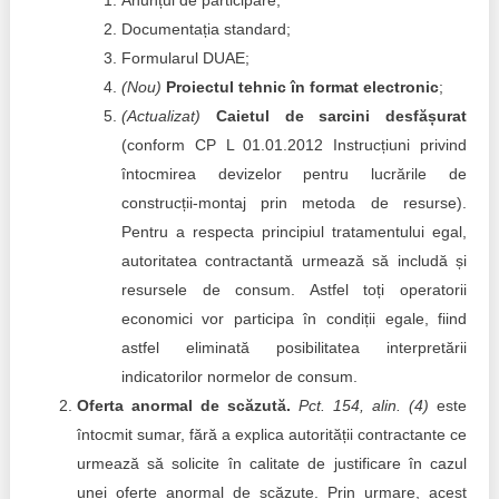
Anunțul de participare;
Documentația standard;
Formularul DUAE;
(Nou)
Proiectul tehnic în format electronic
;
(Actualizat)
Caietul de sarcini desfășurat
(conform CP L 01.01.2012 Instrucțiuni privind
întocmirea devizelor pentru lucrările de
construcții-montaj prin metoda de resurse).
Pentru a respecta principiul tratamentului egal,
autoritatea contractantă urmează să includă și
resursele de consum. Astfel toți operatorii
economici vor participa în condiții egale, fiind
astfel eliminată posibilitatea interpretării
indicatorilor normelor de consum.
Oferta anormal de scăzută.
Pct. 154, alin. (4)
este
întocmit sumar, fără a explica autorității contractante ce
urmează să solicite în calitate de justificare în cazul
unei oferte anormal de scăzute. Prin urmare, acest