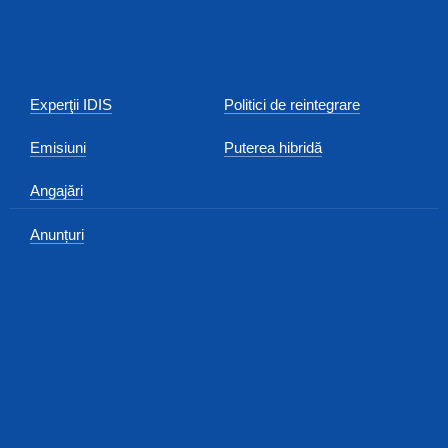
Experţii IDIS
Politici de reintegrare
Emisiuni
Puterea hibridă
Angajări
Anunțuri