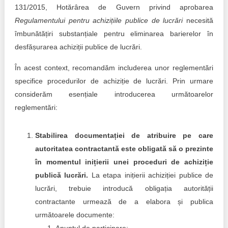
Trend Hunter
131/2015, Hotărârea de Guvern privind aprobarea
Regulamentului pentru achizițiile publice de lucrări
necesită
Buletin EU-STRAT
îmbunătățiri substanțiale pentru eliminarea barierelor în
desfășurarea achiziții publice de lucrări.
Aplică la BUNELE PRACTICI
În acest context, recomandăm includerea unor reglementări
Transparența întreprinderilor de stat
specifice procedurilor de achiziție de lucrări. Prin urmare
considerăm esențiale introducerea următoarelor
Cele mai bune și cele mai proaste politici locale din
Moldova
reglementări:
Democrația, independența și transparența instituțiilor
Stabilirea documentației de atribuire pe care
publice-cheie din Moldova
autoritatea contractantă este obligată să o prezinte
Achiziții publice
în momentul inițierii unei proceduri de achiziție
publică lucrări.
La etapa inițierii achiziției publice de
Achizițiile publice în vizorul societății civile
lucrări, trebuie introducă obligația autorității
contractante urmează de a elabora și publica
următoarele documente: