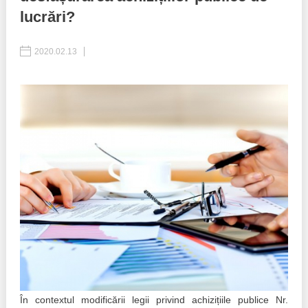
lucrări?
Politici regionale
Rapoarte
2020.02.13
Bunele practici
Inițiative în derulare
Laborator sociometric
Inițiative desfășurate
Transparența guvernării locale
Manual de proceduri
People Watch
Note & poziții​
Proces democratic
Organigrama IDIS
Agenda Națională de Business
Anunțuri
Puterea hibridă
Consiliul consulativ internațional IDIS
15 minute de realism economic
În contextul modificării legii privind achizițiile publice Nr.