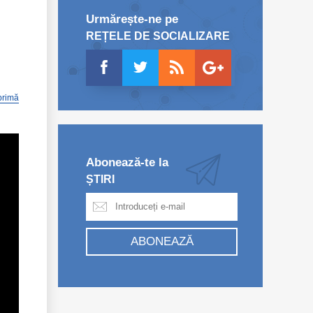
Urmărește-ne pe
REȚELE DE SOCIALIZARE
primă
Abonează-te la
ȘTIRI
ABONEAZĂ