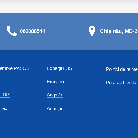
060088544
Chişinău, MD-20
 membre PASOS
Experţii IDIS
Politici de reint
Emisiuni
Puterea hibridă
 IDIS
Angajări
flexii
Anunțuri