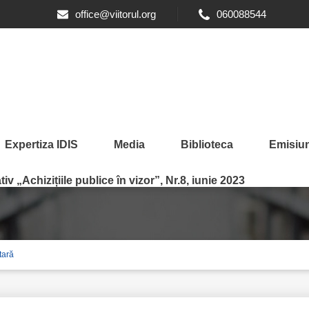
office@viitorul.org
060088544
Expertiza IDIS
Media
Biblioteca
Emisiun
iv „Achizițiile publice în vizor”, Nr.8, iunie 2023
tară