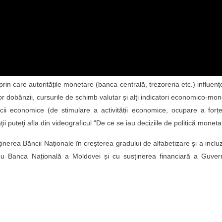
rin care autoritățile monetare (banca centrală, trezoreria etc.) influen
lor dobânzii, cursurile de schimb valutar și alți indicatori economico-mon
ticii economice (de stimulare a activității economice, ocupare a forț
ţii puteţi afla din videograficul "De ce se iau deciziile de politică moneta
sținerea Băncii Naționale în creșterea gradului de alfabetizare și a incluz
cu Banca Națională a Moldovei și cu susținerea financiară a Guvern