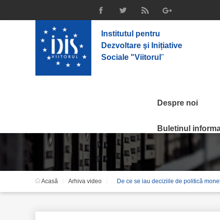
Institutul pentru
Dezvoltare şi Inițiative
Sociale "Viitorul
"
Despre noi
Arhiva video
Buletinul informat
Acasă
Arhiva video
De ce se iau deciziile de politică mone