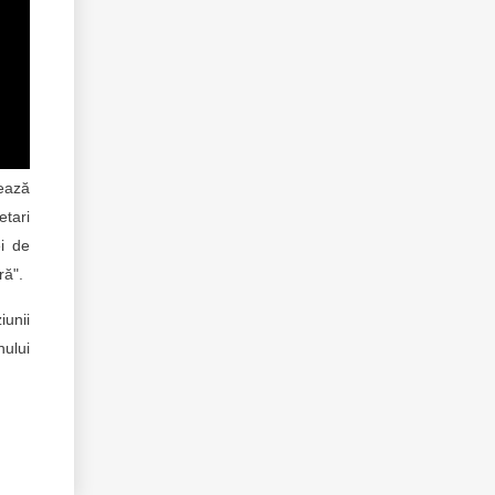
țează
etari
ei de
ră".
iunii
ului