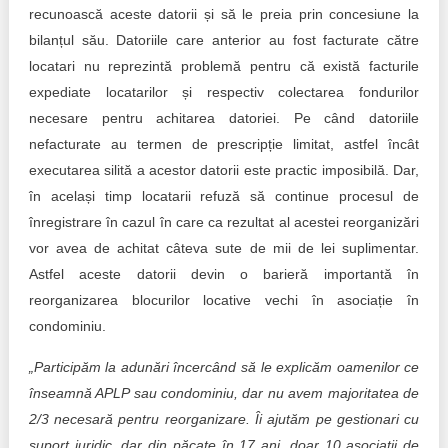
recunoască aceste datorii și să le preia prin concesiune la
bilanțul său. Datoriile care anterior au fost facturate către
locatari nu reprezintă problemă pentru că există facturile
expediate locatarilor și respectiv colectarea fondurilor
necesare pentru achitarea datoriei. Pe când datoriile
nefacturate au termen de prescripție limitat, astfel încât
executarea silită a acestor datorii este practic imposibilă. Dar,
în același timp locatarii refuză să continue procesul de
înregistrare în cazul în care ca rezultat al acestei reorganizări
vor avea de achitat câteva sute de mii de lei suplimentar.
Astfel aceste datorii devin o barieră importantă în
reorganizarea blocurilor locative vechi în asociație în
condominiu.
„Participăm la adunări încercând să le explicăm oamenilor ce
înseamnă APLP sau condominiu, dar nu avem majoritatea de
2/3 necesară pentru reorganizare. Îi ajutăm pe gestionari cu
suport juridic, dar din păcate în 17 ani, doar 10 asociații de