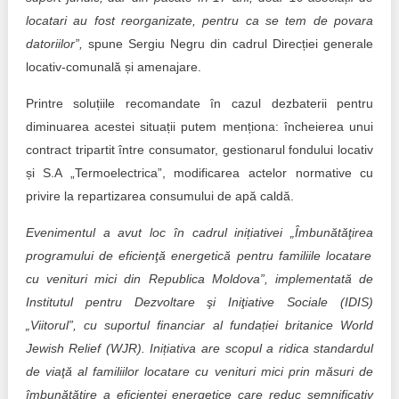
locatari au fost reorganizate, pentru ca se tem de povara
datoriilor”,
spune Sergiu Negru din cadrul Direcției generale
locativ-comunală și amenajare.
Printre soluțiile recomandate în cazul dezbaterii pentru
diminuarea acestei situații putem menționa: încheierea unui
contract tripartit între consumator, gestionarul fondului locativ
și S.A „Termoelectrica”, modificarea actelor normative cu
privire la repartizarea consumului de apă caldă.
Evenimentul a avut loc în cadrul inițiativei
„
Îmbunătăţirea
programului de eficienţă energetică pentru familiile locatare
cu venituri mici din Republica Moldova”, implementată de
Institutul pentru Dezvoltare şi Iniţiative Sociale (IDIS)
„
Viitorul”, cu suportul financiar al fundației britanice World
Jewish Relief (WJR). Inițiativa
are scopul a ridica standardul
de viaţă al familiilor locatare cu venituri mici prin măsuri de
îmbunătăţire a eficienţei energetice care reduc semnificativ