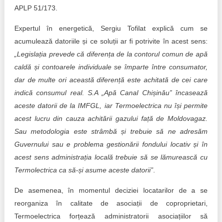
APLP 51/173.
Expertul în energetică, Sergiu Tofilat explică cum se
acumulează datoriile și ce soluții ar fi potrivite în acest sens:
„Legislația prevede că diferența de la contorul comun de apă
caldă și contoarele individuale se împarte între consumator,
dar de multe ori această diferență este achitată de cei care
indică consumul real. S.A „Apă Canal Chișinău” încasează
aceste datorii de la IMFGL, iar Termoelectrica nu își permite
acest lucru din cauza achitării gazului față de Moldovagaz.
Sau metodologia este strâmbă și trebuie să ne adresăm
Guvernului sau e problema gestionării fondului locativ și în
acest sens administrația locală trebuie să se lămurească cu
Termolectrica ca să-și asume aceste datorii”
.
De asemenea, în momentul deciziei locatarilor de a se
reorganiza în calitate de asociații de coproprietari,
Termoelectrica forțează administratorii asociațiilor să