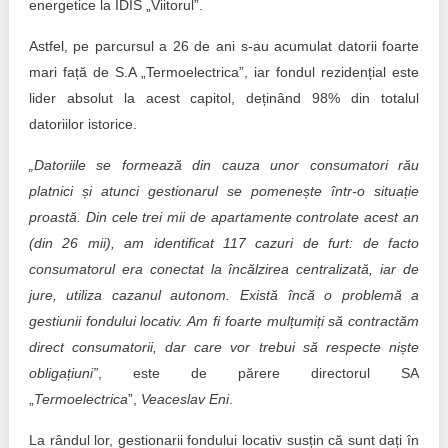
energetice la IDIS „Viitorul”.
Astfel, pe parcursul a 26 de ani s-au acumulat datorii foarte
mari față de S.A „Termoelectrica”, iar fondul rezidențial este
lider absolut la acest capitol, deținând 98% din totalul
datoriilor istorice.
„Datoriile se formează din cauza unor consumatori rău
platnici și atunci gestionarul se pomenește într-o situație
proastă. Din cele trei mii de apartamente controlate acest an
(din 26 mii), am identificat 117 cazuri de furt: de facto
consumatorul era conectat la încălzirea centralizată, iar de
jure, utiliza cazanul autonom. Există încă o problemă a
gestiunii fondului locativ. Am fi foarte mulțumiți să contractăm
direct consumatorii, dar care vor trebui să respecte niște
obligațiuni”
, este de părere directorul SA
„
Termoelectrica
”,
Veaceslav Eni
.
La rândul lor, gestionarii fondului locativ susțin că sunt dați în