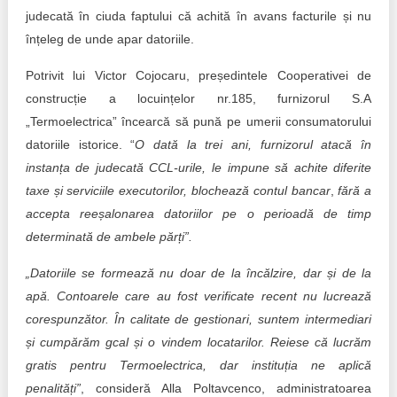
judecată în ciuda faptului că achită în avans facturile și nu
înțeleg de unde apar datoriile.
Potrivit lui Victor Cojocaru, președintele Cooperativei de
construcție a locuințelor nr.185, furnizorul S.A
„Termoelectrica” încearcă să pună pe umerii consumatorului
datoriile istorice. “
O dată la trei ani, furnizorul atacă în
instanța de judecată CCL-urile, le impune să achite diferite
taxe și serviciile executorilor, blochează contul bancar
,
fără a
accepta reeșalonarea datoriilor pe o perioadă de timp
determinată de ambele părți”.
„Datoriile se formează nu doar de la încălzire, dar și de la
apă. Contoarele care au fost verificate recent nu lucrează
corespunzător. În calitate de gestionari, suntem intermediari
și cumpărăm gcal și o vindem locatarilor. Reiese că lucrăm
gratis pentru Termoelectrica, dar instituția ne aplică
penalități”
, consideră Alla Poltavcenco, administratoarea