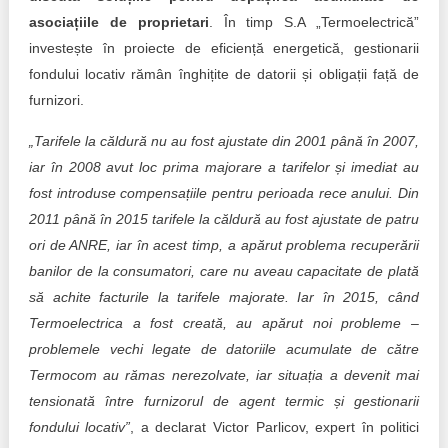
Trend Hunter
asociațiile de proprietari
. În timp S.A „Termoelectrică”
Buletin EU-STRAT
investește în proiecte de eficiență energetică, gestionarii
fondului locativ rămân înghițite de datorii și obligații față de
Aplică la BUNELE PRACTICI
furnizori.
Transparența întreprinderilor de stat
„Tarifele la căldură nu au fost ajustate din 2001 până în 2007,
iar în 2008 avut loc prima majorare a tarifelor și imediat au
Cele mai bune și cele mai proaste politici locale din
fost introduse compensațiile pentru perioada rece anului. Din
Moldova
2011 până în 2015 tarifele la căldură au fost ajustate de patru
ori de ANRE, iar în acest timp, a apărut problema recuperării
Democrația, independența și transparența instituțiilor
publice-cheie din Moldova
banilor de la consumatori, care nu aveau capacitate de plată
să achite facturile la tarifele majorate. Iar în 2015, când
Achiziții publice
Termoelectrica a fost creată, au apărut noi probleme –
problemele vechi legate de datoriile acumulate de către
Achizițiile publice în vizorul societății civile
Termocom au rămas nerezolvate, iar situația a devenit mai
tensionată între furnizorul de agent termic și gestionarii
fondului locativ”
, a declarat Victor Parlicov, expert în politici