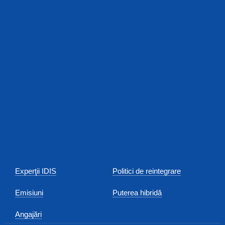
Experţii IDIS
Politici de reintegrare
Emisiuni
Puterea hibridă
Angajări