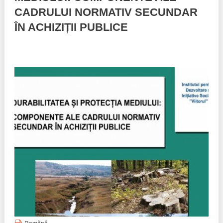
CADRULUI NORMATIV SECUNDAR
Politici regionale
Rapoarte
ÎN ACHIZIȚII PUBLICE
Bunele practici
Inițiative în derulare
Laborator sociometric
Inițiative desfășurate
Transparența guvernării locale
Manual de proceduri
People Watch
Note & poziții​
Proces democratic
Organigrama IDIS
Agenda Națională de Business
Anunțuri
Puterea hibridă
Consiliul consulativ internațional IDIS
15 minute de realism economic