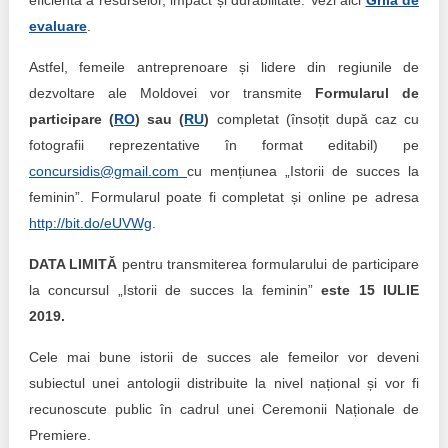
eficientă a resurselor, impact și durabilitate. Vezi aici
Grila de
evaluare
.
Astfel, femeile antreprenoare și lidere din regiunile de
dezvoltare ale Moldovei vor transmite
Formularul de
participare (
RO
) sau (
RU
)
completat (însoțit după caz cu
fotografii reprezentative în format editabil) pe
concursidis@gmail.com
cu mențiunea „Istorii de succes la
feminin”. Formularul poate fi completat și online pe adresa
http://bit.do/eUVWg
.
DATA LIMITĂ
pentru transmiterea formularului de participare
la concursul „Istorii de succes la feminin”
este 15 IULIE
2019.
Cele mai bune istorii de succes ale femeilor vor deveni
subiectul unei antologii distribuite la nivel național și vor fi
recunoscute public în cadrul unei Ceremonii Naționale de
Premiere.