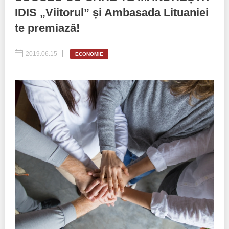
IDIS „Viitorul” și Ambasada Lituaniei
Politici regionale
Rapoarte
te premiază!
Bunele practici
Inițiative în derulare
2019.06.15
ECONOMIE
Laborator sociometric
Inițiative desfășurate
Transparența guvernării locale
Manual de proceduri
People Watch
Note & poziții​
Proces democratic
Organigrama IDIS
Agenda Națională de Business
Anunțuri
Puterea hibridă
Consiliul consulativ internațional IDIS
15 minute de realism economic