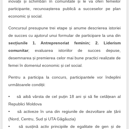
inovații și schimbări în comunitate și le va oferi femeilor
participante, recunoașterea publică a succeselor pe plan
economic și social.
Concursul presupune trei etape și anume descrierea istoriei
de succes cu ajutorul unui formular de participare la una din
secțiunile 1. Antreprenoriat feminin; 2. Liderism
comunitar
; evaluarea istoriilor de succes depuse,
desemnarea și premierea celor mai bune practici realizate de
femei în domeniul economic și cel social.
Pentru a participa la concurs, participantele vor îndeplini
următoarele condiții:
• să aibă vârsta de cel puțin 18 ani și să fie cetățean al
Republici Moldova
• să activeze în una din regiunile de dezvoltare ale țării
(Nord, Centru, Sud și UTA Găgăuzia)
• să susțină activ principiile de egalitate de gen și de