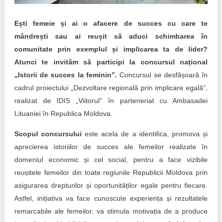
Trend Hunter
Ești femeie și ai o afacere de succes cu care te
Buletin EU-STRAT
mândrești sau ai reușit să aduci schimbarea în
Aplică la BUNELE PRACTICI
comunitate prin exemplul și implicarea ta de lider?
Atunci te invităm să participi la concursul național
Transparența întreprinderilor de stat
„Istorii de succes la feminin”.
Concursul se desfășoară în
cadrul proiectului „Dezvoltare regională prin implicare egală”,
Cele mai bune și cele mai proaste politici locale din
realizat de IDIS „Viitorul” în parteneriat cu Ambasadei
Moldova
Lituaniei în Republica Moldova.
Democrația, independența și transparența instituțiilor
publice-cheie din Moldova
Scopul concursului
este acela de a identifica, promova și
aprecierea istoriilor de succes ale femeilor realizate în
Achiziții publice
domeniul economic și cel social, pentru a face vizibile
reușitele femeilor din toate regiunile Republicii Moldova prin
Achizițiile publice în vizorul societății civile
asigurarea drepturilor și oportunităților egale pentru fiecare.
Astfel, inițiativa va face cunoscute experiența și rezultatele
remarcabile ale femeilor, va stimula motivația de a produce