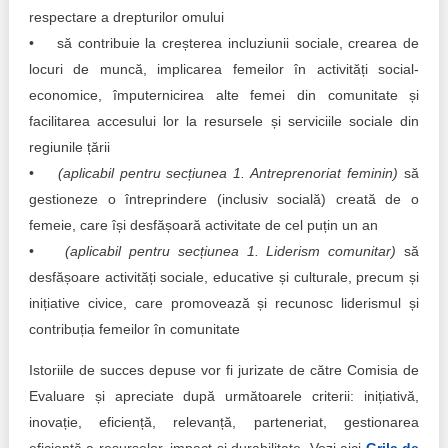
respectare a drepturilor omului
• să contribuie la creșterea incluziunii sociale, crearea de
locuri de muncă, implicarea femeilor în activități social-
economice, împuternicirea alte femei din comunitate și
facilitarea accesului lor la resursele și serviciile sociale din
regiunile țării
•
(aplicabil pentru secțiunea 1. Antreprenoriat feminin)
să
gestioneze o întreprindere (inclusiv socială) creată de o
femeie, care își desfășoară activitate de cel puțin un an
•
(aplicabil pentru secțiunea 1. Liderism comunitar)
să
desfășoare activități sociale, educative și culturale, precum și
inițiative civice, care promovează și recunosc liderismul și
contribuția femeilor în comunitate
Istoriile de succes depuse vor fi jurizate de către Comisia de
Evaluare și apreciate după următoarele criterii: inițiativă,
inovație, eficiență, relevanță, parteneriat, gestionarea