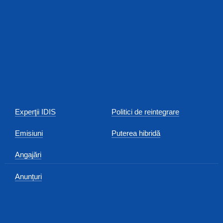
Experţii IDIS
Politici de reintegrare
Emisiuni
Puterea hibridă
Angajări
Anunțuri