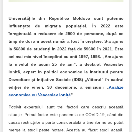
Trend Hunter
Buletin EU-STRAT
Universitățile din Republica Moldova sunt puternic
influențate de migrația populației. În 2022 este
Aplică la BUNELE PRACTICI
înregistrată o reducere de 2900 de persoane, după ce
Transparența întreprinderilor de stat
timp de doi ani acest număr a fost în creștere. S-a ajuns
la 56800 de studenți în 2022 față de 59600 în 2021. Este
Cele mai bune și cele mai proaste politici locale din
cel mai mic nivel începând cu anii 1997, 1998. „Am ajuns
Moldova
la nivelul de acum 25 de ani”, a declarat Veaceslav
Ioniță, expert în politici economice la Institutul pentru
Democrația, independența și transparența instituțiilor
publice-cheie din Moldova
Dezvoltare și Inițiative Sociale (IDIS) „Viitorul” în cadrul
ediției de vineri, 30 decembrie, a emisiunii „
Analize
Achiziții publice
economice cu Veaceslav Ioniță
”.
Achizițiile publice în vizorul societății civile
Potrivit expertului, sunt trei factori care descriu această
situație. Primul factor este pandemia de COVID-19, când din
cauza restricțiilor o parte considerabilă a tinerilor nu au putut
merge la studii peste hotare. Aceștia au făcut studii acasă.