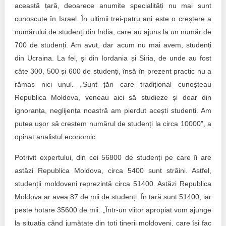
această țară, deoarece anumite specialități nu mai sunt
cunoscute în Israel. În ultimii trei-patru ani este o creștere a
numărului de studenți din India, care au ajuns la un număr de
700 de studenți. Am avut, dar acum nu mai avem, studenți
din Ucraina. La fel, și din Iordania și Siria, de unde au fost
câte 300, 500 și 600 de studenți, însă în prezent practic nu a
rămas nici unul. „Sunt țări care tradițional cunoșteau
Republica Moldova, veneau aici să studieze și doar din
ignoranța, neglijența noastră am pierdut acești studenți. Am
putea ușor să creștem numărul de studenți la circa 10000”, a
opinat analistul economic.
Potrivit expertului, din cei 56800 de studenți pe care îi are
astăzi Republica Moldova, circa 5400 sunt străini. Astfel,
studenții moldoveni reprezintă circa 51400. Astăzi Republica
Moldova ar avea 87 de mii de studenți. În țară sunt 51400, iar
peste hotare 35600 de mii. „Într-un viitor apropiat vom ajunge
la situația când jumătate din toți tinerii moldoveni, care își fac