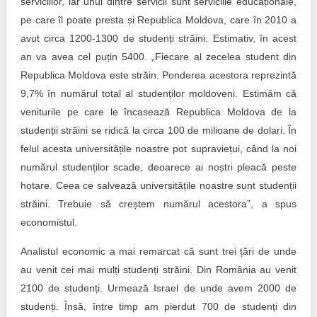
serviciilor, iar unul dintre servicii sunt serviciile educaționale,
pe care îl poate presta și Republica Moldova, care în 2010 a
avut circa 1200-1300 de studenți străini. Estimativ, în acest
an va avea cel puțin 5400. „Fiecare al zecelea student din
Republica Moldova este străin. Ponderea acestora reprezintă
9,7% în numărul total al studenților moldoveni. Estimăm că
veniturile pe care le încasează Republica Moldova de la
studenții străini se ridică la circa 100 de milioane de dolari. În
felul acesta universitățile noastre pot supraviețui, când la noi
numărul studenților scade, deoarece ai noștri pleacă peste
hotare. Ceea ce salvează universitățile noastre sunt studenții
străini. Trebuie să creștem numărul acestora”, a spus
economistul.
Analistul economic a mai remarcat că sunt trei țări de unde
au venit cei mai mulți studenți străini. Din România au venit
2100 de studenți. Urmează Israel de unde avem 2000 de
studenți. Însă, între timp am pierdut 700 de studenți din