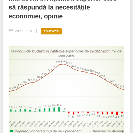
să răspundă la necesitățile
Politici regionale
Rapoarte
economiei, opinie
Bunele practici
Inițiative în derulare
2022.12.30
EDUCAȚIE
Laborator sociometric
Inițiative desfășurate
Transparența guvernării locale
Manual de proceduri
People Watch
Note & poziții​
Proces democratic
Organigrama IDIS
Agenda Națională de Business
Anunțuri
Puterea hibridă
Consiliul consulativ internațional IDIS
15 minute de realism economic