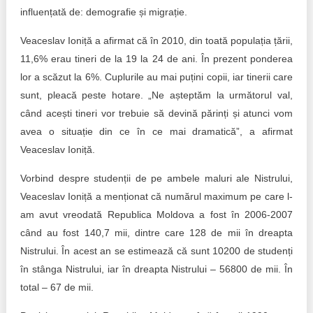
influențată de: demografie și migrație.
Veaceslav Ioniță a afirmat că în 2010, din toată populația țării,
11,6% erau tineri de la 19 la 24 de ani. În prezent ponderea
lor a scăzut la 6%. Cuplurile au mai puțini copii, iar tinerii care
sunt, pleacă peste hotare. „Ne așteptăm la următorul val,
când acești tineri vor trebuie să devină părinți și atunci vom
avea o situație din ce în ce mai dramatică”, a afirmat
Veaceslav Ioniță.
Vorbind despre studenții de pe ambele maluri ale Nistrului,
Veaceslav Ioniță a menționat că numărul maximum pe care l-
am avut vreodată Republica Moldova a fost în 2006-2007
când au fost 140,7 mii, dintre care 128 de mii în dreapta
Nistrului. În acest an se estimează că sunt 10200 de studenți
în stânga Nistrului, iar în dreapta Nistrului – 56800 de mii. În
total – 67 de mii.