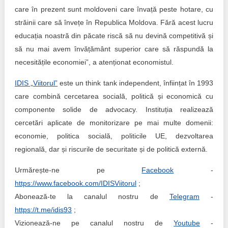
care în prezent sunt moldoveni care învață peste hotare, cu
străinii care să învețe în Republica Moldova. Fără acest lucru
educația noastră din păcate riscă să nu devină competitivă și
să nu mai avem învățământ superior care să răspundă la
necesitățile economiei”, a atenționat economistul.
IDIS „Viitorul”
este un think tank independent, înființat în 1993
care combină cercetarea socială, politică și economică cu
componente solide de advocacy. Instituția realizează
cercetări aplicate de monitorizare pe mai multe domenii:
economie, politica socială, politicile UE, dezvoltarea
regională, dar și riscurile de securitate și de politică externă.
Urmărește-ne pe
Facebook
-
https://www.facebook.com/IDISViitorul
;
Abonează-te la canalul nostru de
Telegram
-
https://t.me/idis93
;
Vizionează-ne pe canalul nostru de
Youtube
-