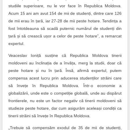
studiile superioare, nu le vor face în Republica Moldova.
Acum 15 ani am avut 154 de mii de studenți, dintre care 126
de mii erau în țară, iar 27-28 de mii peste hotare. Tendința a
fost întotdeauna să scadă puternic numărul de studenți din
țară și să crească ușor a celor de peste hotare”, a remarcat
expertul.
Veaceslav Ioniță susține că Republica Moldova tinerii
moldoveni au înclinația de a învăța, merg la studii, doar că
peste hotare și nu în țară. Însă, afirmă expertul, putem
compensa acest lucru prin aducerea studenților străini care
să învețe în Republica Moldova. Într-o economie a
globalizării, unde este o competiție globală, unde au dispărut
frontierele, nu este un factor negativ că tinerii moldoveni să
studieze peste hotare, dar cum asigurăm aceleași condiții ca
tinerii străini să învețe în Republica Moldova.
„Trebuie să compensăm exodul de 35 de mii de studenți,