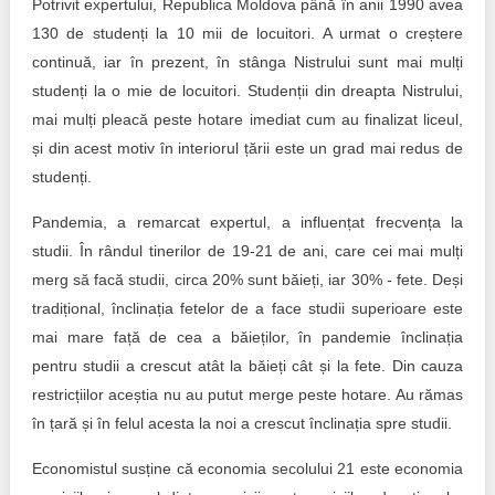
Potrivit expertului, Republica Moldova până în anii 1990 avea
130 de studenți la 10 mii de locuitori. A urmat o creștere
continuă, iar în prezent, în stânga Nistrului sunt mai mulți
studenți la o mie de locuitori. Studenții din dreapta Nistrului,
mai mulți pleacă peste hotare imediat cum au finalizat liceul,
și din acest motiv în interiorul țării este un grad mai redus de
studenți.
Pandemia, a remarcat expertul, a influențat frecvența la
studii. În rândul tinerilor de 19-21 de ani, care cei mai mulți
merg să facă studii, circa 20% sunt băieți, iar 30% - fete. Deși
tradițional, înclinația fetelor de a face studii superioare este
mai mare față de cea a băieților, în pandemie înclinația
pentru studii a crescut atât la băieți cât și la fete. Din cauza
restricțiilor aceștia nu au putut merge peste hotare. Au rămas
în țară și în felul acesta la noi a crescut înclinația spre studii.
Economistul susține că economia secolului 21 este economia