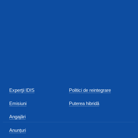
Experţii IDIS
Politici de reintegrare
Emisiuni
Puterea hibridă
Angajări
Anunțuri