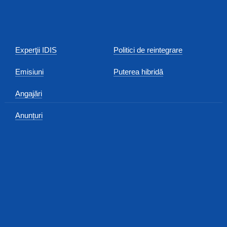
Experţii IDIS
Politici de reintegrare
Emisiuni
Puterea hibridă
Angajări
Anunțuri