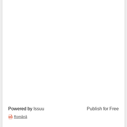
Trend Hunter
Buletin EU-STRAT
Aplică la BUNELE PRACTICI
Transparența întreprinderilor de stat
Cele mai bune și cele mai proaste politici locale din
Moldova
Democrația, independența și transparența instituțiilor
publice-cheie din Moldova
Achiziții publice
Achizițiile publice în vizorul societății civile
Powered by
Issuu
Publish for Free
Română